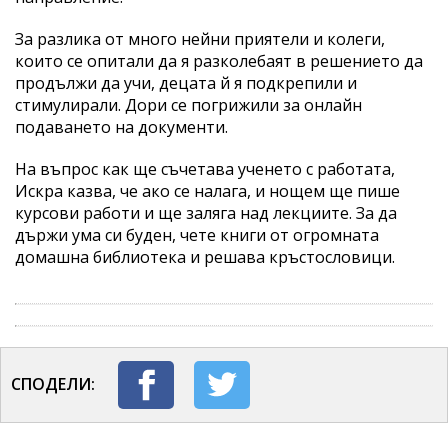
За разлика от много нейни приятели и колеги,
които се опитали да я разколебаят в решението да
продължи да учи, децата й я подкрепили и
стимулирали. Дори се погрижили за онлайн
подаването на документи.
На въпрос как ще съчетава ученето с работата,
Искра казва, че ако се налага, и нощем ще пише
курсови работи и ще заляга над лекциите. За да
държи ума си буден, чете книги от огромната
домашна библиотека и решава кръстословици.
СПОДЕЛИ: