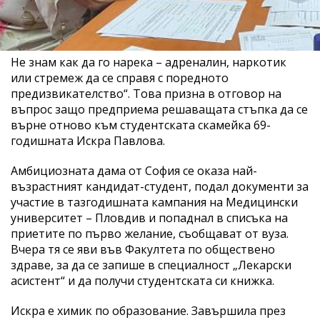
Не знам как да го нарека – адреналин, наркотик
или стремеж да се справя с поредното
предизвикателство“. Това призна в отговор на
въпрос защо предприема решаващата стъпка да се
върне отново към студентската скамейка 69-
годишната Искра Павлова.
Амбициозната дама от София се оказа най-
възрастният кандидат-студент, подал документи за
участие в тазгодишната кампания на Медицински
университет – Пловдив и попаднал в списъка на
приетите по първо желание, съобщават от вуза.
Вчера тя се яви във Факултета по обществено
здраве, за да се запише в специалност „Лекарски
асистент“ и да получи студентската си книжка.
Искра е химик по образование. Завършила през