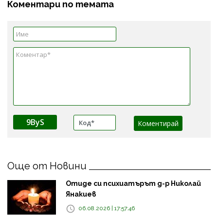
Коментари по темата
9ByS
Още от Новини
Отиде си психиатърът д-р Николай
Янакиев
06.08.2026 | 17:57:46