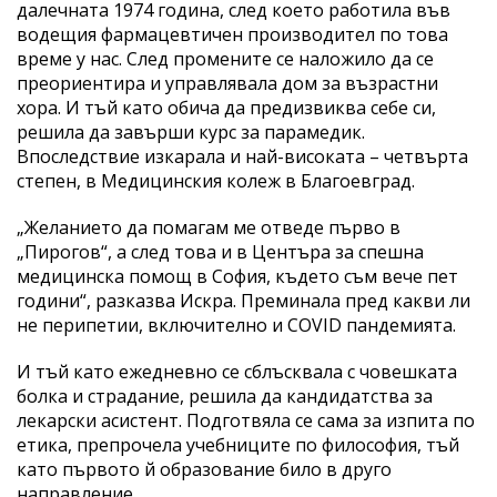
далечната 1974 година, след което работила във
водещия фармацевтичен производител по това
време у нас. След промените се наложило да се
преориентира и управлявала дом за възрастни
хора. И тъй като обича да предизвиква себе си,
решила да завърши курс за парамедик.
Впоследствие изкарала и най-високата – четвърта
степен, в Медицинския колеж в Благоевград.
„Желанието да помагам ме отведе първо в
„Пирогов“, а след това и в Центъра за спешна
медицинска помощ в София, където съм вече пет
години“, разказва Искра. Преминала пред какви ли
не перипетии, включително и COVID пандемията.
И тъй като ежедневно се сблъсквала с човешката
болка и страдание, решила да кандидатства за
лекарски асистент. Подготвяла се сама за изпита по
етика, препрочела учебниците по философия, тъй
като първото й образование било в друго
направление.