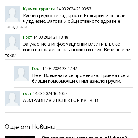
Кунчев туриста
14.03.2024 23:03:53
Кунчев рядко се задържа в България и не знае
чужд език. Затова и общественото здраве е
западнали.
Гост
14.03.2024 21:13:48
За участие в информационни визити в ЕК се
изисква владеене на английски език. Вече не е ли
така?
Гост
14.03.2024 23:47:42
Не е. Времената се промениха. Приемат се и
бивши комсомолци с гимназиален руски.
гост
14.03.2024 16:40:54
А ЗДРАВНИЯ ИНСПЕКТОР КУНЧЕВ
Още от Новини
Отиде си психиатърът д-р Николай