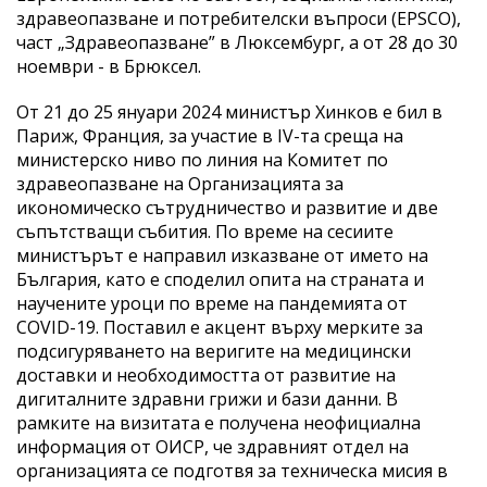
здравеопазване и потребителски въпроси (EPSCO),
част „Здравеопазване” в Люксембург, а от 28 до 30
ноември - в Брюксел.
От 21 до 25 януари 2024 министър Хинков е бил в
Париж, Франция, за участие в IV-та среща на
министерско ниво по линия на Комитет по
здравеопазване на Организацията за
икономическо сътрудничество и развитие и две
съпътстващи събития. По време на сесиите
министърът е направил изказване от името на
България, като е споделил опита на страната и
научените уроци по време на пандемията от
COVID-19. Поставил е акцент върху мерките за
подсигуряването на веригите на медицински
доставки и необходимостта от развитие на
дигиталните здравни грижи и бази данни. В
рамките на визитата е получена неофициална
информация от ОИСР, че здравният отдел на
организацията се подготвя за техническа мисия в