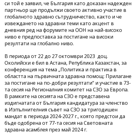
си той е заявил, че България като доказан надежден
партньор ще продължи своето активно участие в
глобалното здравно сътрудничество, както и че
извеждането на здравни теми като акцент в
дневния ред на форумите на ООН на най-високо
ниво е предпоставка за постигане на високи
резултати на глобално ниво.
В периода от 22 до 27 октомври 2023 доц.
Околийски е бил в Астана, Република Казахстан, за
конференция на тема „Политика и практика в
областта на първичната здравна помощ: Прилагане
за постигане на по-добри резултати“ и участие в 73-
та сесия на Регионалния комитет на СЗО за Европа.
В рамките на сесията на СЗО е представена
издигнатата от България кандидатура за членство
в Изпълнителния съвет на СЗО за тригодишен
мандат в периода 2024-2027 г., която предстои да
бъде одобрена от 77-та сесия на Световната
здравна асамблея през май 2024 г.