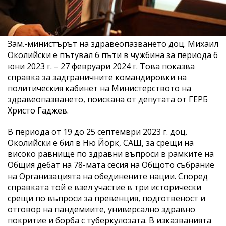
Зам.-министърът на здравеопазването доц. Михаил
Околийски е пътувал 6 пъти в чужбина за периода 6
юни 2023 г. – 27 февруари 2024 г. Това показва
справка за задграничните командировки на
политическия кабинет на Министерството на
здравеопазването, поискана от депутата от ГЕРБ
Христо Гаджев.
В периода от 19 до 25 септември 2023 г. доц.
Околийски е бил в Ню Йорк, САЩ, за срещи на
високо равнище по здравни въпроси в рамките на
Общия дебат на 78-мата сесия на Общото събрание
на Организацията на обединените нации. Според
справката той е взел участие в три исторически
срещи по въпроси за превенция, подготвеност и
отговор на пандемиите, универсално здравно
покритие и борба с туберкулозата. В изказванията