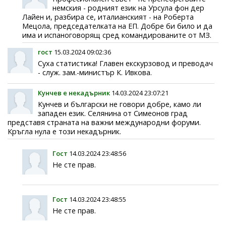
немския - родният език на Урсула фон дер
Лайен и, разбира се, италианският - на Роберта
Мецола, председателката на ЕП. Добре би било и да
има и испаноговорящ сред командированите от МЗ.
гост
15.03.2024 09:02:36
Суха статистика! Главен екскурзовод и преводач
- служ. зам.-министър К. Ивкова.
Кунчев е некадърник
14.03.2024 23:07:21
Кунчев и български не говори добре, камо ли
западен език. Селянина от Симеонов град
представя страната на важни международни форуми.
Кръгла нула е този некадърник.
Гост
14.03.2024 23:48:56
Не сте прав.
Гост
14.03.2024 23:48:55
Не сте прав.