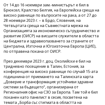
От 14 до 16 ноември зам.-министърът е бил в
Брюксел, Кралство Белгия, на Европейска среща на
високо равнище по въпросите на рака, а от 27 до
28 ноември 2023 г. – в Брдо, Словения, на
Четвъртата среща на Съвместната мрежа на
Организацията за икономическо сътрудничество и
развитие (ОИСР) на висшите служители в областта
на бюджета и здравеопазването за страните от
Централна, Източна и Югоизточна Европа (ЦИЕ),
по отправена покана от ОИСР.
През декември 2023 г. доц. Околийски е бил на
тридневно посещение в Талин, Естония, за
конференция на високо равнище по случай 15-ата
годишнина от приемането на Талинската харта
„Доверие и трансформация: устойчиви здравни
системи за бъдещето“, организирана от
Регионалния офис на СЗО за Европа. Там той е бил
поканен като панелист в сесия, посветена на
темата „Борба със стигмата в областта на