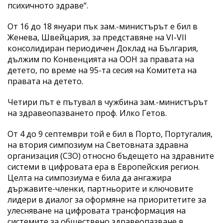
психичното здраве“.
От 16 до 18 януари пък зам.-министърът е бил в
Женева, Швейцария, за представяне на VI-VII
консолидиран периодичен Доклад на България,
дължим по Конвенцията на ООН за правата на
детето, по време на 95-та сесия на Комитета на
правата на детето.
Четири път е пътувал в чужбина зам.-министърът
на здравеопазването проф. Илко Гетов.
От 4 до 9 септември той е бил в Порто, Португалия,
на втория симпозиум на Световната здравна
организация (СЗО) относно бъдещето на здравните
системи в цифровата ера в Европейския регион.
Целта на симпозиума е била да ангажира
държавите-членки, партньорите и ключовите
лидери в диалог за оформяне на приоритетите за
улесняване на цифровата трансформация на
системите за обществено здравеопазване в