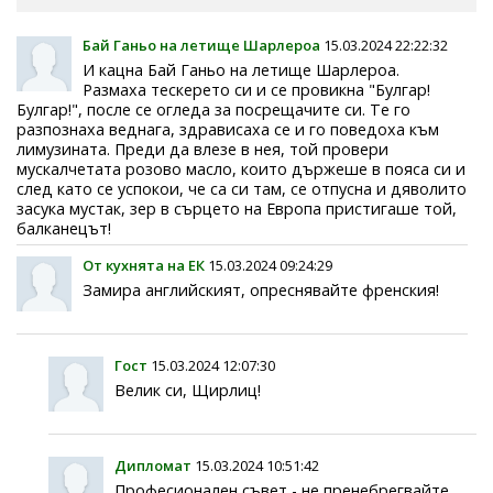
Бай Ганьо на летище Шарлероа
15.03.2024 22:22:32
И кацна Бай Ганьо на летище Шарлероа.
Размаха тескерето си и се провикна "Булгар!
Булгар!", после се огледа за посрещачите си. Те го
разпознаха веднага, здрависаха се и го поведоха към
лимузината. Преди да влезе в нея, той провери
мускалчетата розово масло, които държеше в пояса си и
след като се успокои, че са си там, се отпусна и дяволито
засука мустак, зер в сърцето на Европа пристигаше той,
балканецът!
От кухнята на ЕК
15.03.2024 09:24:29
Замира английският, опреснявайте френския!
Гост
15.03.2024 12:07:30
Велик си, Щирлиц!
Дипломат
15.03.2024 10:51:42
Професионален съвет - не пренебрегвайте