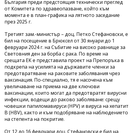
България преди предстоящия технически преглед
от Комитета по здравеопазване, който към
момента е в план-графика на лятното заседание
през 2025 г.
Третият зам.-министър – доц. Петко Стефановски, е
бил на посещение в Брюксел от 30 януари до 1
февруари 2024 г. на Събитие на високо равнище за
Световния ден за борба с рака. По време на
срещата ЕК е представила проект на Препоръка в
подкрепа на усилията на държавите членки за
предотвратяване на раковите заболявания чрез
ваксинация. По-специално, тя е насочена към
увеличаване на приема на две ключови
ваксинации, които могат да предотвратят вирусни
инфекции, водещи до раково заболяване: срещу
човешки папиломавируси (HPV) и вируса на хепатит
В (HBV), както и към подобряване на наблюдението
на степента на покритие.
От 12 до 16 февруари доц. Стефановски е бил на