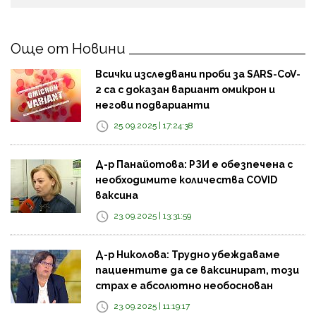
Още от Новини
Всички изследвани проби за SARS-CoV-
2 са с доказан вариант омикрон и
негови подварианти
25.09.2025 | 17:24:38
Д-р Панайотова: РЗИ е обезпечена с
необходимите количества COVID
ваксина
23.09.2025 | 13:31:59
Д-р Николова: Трудно убеждаваме
пациентите да се ваксинират, този
страх е абсолютно необоснован
23.09.2025 | 11:19:17