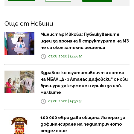
Още от Новини
Министър Ивкова: Публикуваните
идеи за промяна в структурите на МЗ
не са окончателни решения
07.08.2026 | 13:45:29
Здравно-консултативният център
на МБАЛ „Д-р Атанас Дафовски“ с нови
брошури за кърмене и грижи за най-
малките
07.08.2026 | 14:36:54
100 000 евро дава община Исперих за
дофинансиране на педиатричното
отделение