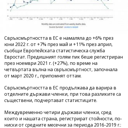
Свръхсмъртността в ЕС е намаляла до +6% през
юни 2022 г. от +7% през май и +11% през април,
съобщи Европейската статистическа служба
Евростат. Предишният голям пик беше регистриран
през ноември 2021 г. (+27%), по време на
четвъртата вълна на свръхсмъртност, започнала
от март 2020 г., припомнят оттам.
Свръхсмъртността в ЕС продължава да варира в
отделните държави членки, при това разликите са
съществени, подчертават статистиците.
Междувременно четири държави членки, сред
които и нашата страна, регистрират стойности, по-
ниски от средните месечни за периода 2016-2019 г.: