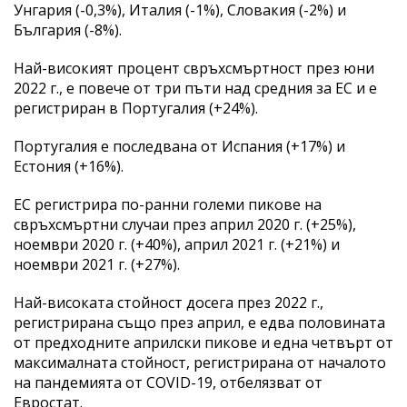
Унгария (-0,3%), Италия (-1%), Словакия (-2%) и
България (-8%).
Най-високият процент свръхсмъртност през юни
2022 г., е повече от три пъти над средния за ЕС и е
регистриран в Португалия (+24%).
Португалия е последвана от Испания (+17%) и
Естония (+16%).
ЕС регистрира по-ранни големи пикове на
свръхсмъртни случаи през април 2020 г. (+25%),
ноември 2020 г. (+40%), април 2021 г. (+21%) и
ноември 2021 г. (+27%).
Най-високата стойност досега през 2022 г.,
регистрирана също през април, е едва половината
от предходните априлски пикове и една четвърт от
максималната стойност, регистрирана от началото
на пандемията от COVID-19, отбелязват от
Евростат.