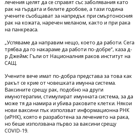
лечения целят да се справят със заболявания като
рак на гърдата и белите дробове, а тази година
учените съобщават за напредък при смъртоносния
рак на кожата, наречен меланом, както и при рака
на панкреаса.
„Успяваме да направим нещо, което да работи. Сега
трябва да го накараме да работи по-добре“, каза д-
р Джеймс Гъли от Националния раков институт на
САЩ.
Учените вече имат по-добра представа за това как
ракът се крие от човешката имунна система.
Ваксините срещу рак, подобно на други
имунотерапии, стимулират имунната система, за да
може тя да намира и убива раковите клетки. Някои
нови ваксини пък използват информационна РНК
(иРНК), която е разработена за лечението на рака,
но беше използвана първо за ваксини срещу
COVID-19.