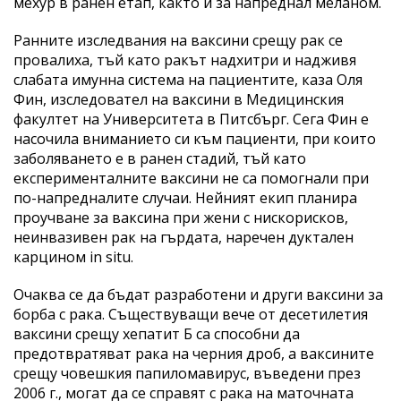
мехур в ранен етап, както и за напреднал меланом.
Ранните изследвания на ваксини срещу рак се
провалиха, тъй като ракът надхитри и надживя
слабата имунна система на пациентите, каза Оля
Фин, изследовател на ваксини в Медицинския
факултет на Университета в Питсбърг. Сега Фин е
насочила вниманието си към пациенти, при които
заболяването е в ранен стадий, тъй като
експерименталните ваксини не са помогнали при
по-напредналите случаи. Нейният екип планира
проучване за ваксина при жени с нискорисков,
неинвазивен рак на гърдата, наречен дуктален
карцином in situ.
Очаква се да бъдат разработени и други ваксини за
борба с рака. Съществуващи вече от десетилетия
ваксини срещу хепатит Б са способни да
предотвратяват рака на черния дроб, а ваксините
срещу човешкия папиломавирус, въведени през
2006 г., могат да се справят с рака на маточната