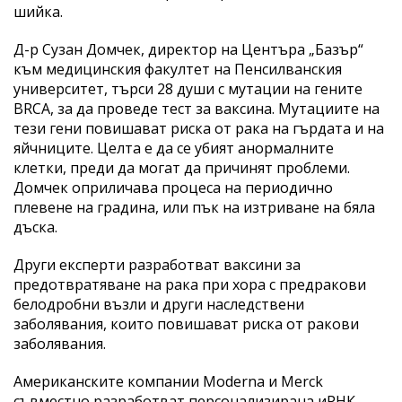
шийка.
Д-р Сузан Домчек, директор на Центъра „Базър“
към медицинския факултет на Пенсилванския
университет, търси 28 души с мутации на гените
BRCA, за да проведе тест за ваксина. Мутациите на
тези гени повишават риска от рака на гърдата и на
яйчниците. Целта е да се убият анормалните
клетки, преди да могат да причинят проблеми.
Домчек оприличава процеса на периодично
плевене на градина, или пък на изтриване на бяла
дъска.
Други експерти разработват ваксини за
предотвратяване на рака при хора с предракови
белодробни възли и други наследствени
заболявания, които повишават риска от ракови
заболявания.
Американските компании Moderna и Merck
съвместно разработват персонализирана иРНК