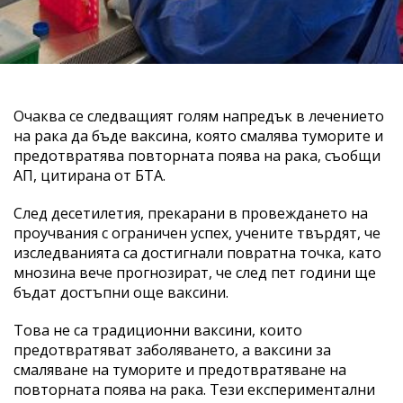
Очаква се следващият голям напредък в лечението
на рака да бъде ваксина, която смалява туморите и
предотвратява повторната поява на рака, съобщи
АП, цитирана от БТА.
След десетилетия, прекарани в провеждането на
проучвания с ограничен успех, учените твърдят, че
изследванията са достигнали повратна точка, като
мнозина вече прогнозират, че след пет години ще
бъдат достъпни още ваксини.
Това не са традиционни ваксини, които
предотвратяват заболяването, а ваксини за
смаляване на туморите и предотвратяване на
повторната поява на рака. Тези експериментални