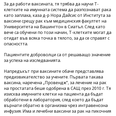
За да работи ваксината, тя трябва да научи Т-
клетките на имунната система да разпознават рака
като заплаха, каза д-р Нора Дайсис от Института за
ваксини срещу рак към медицинския факултет на
Университета на Вашингтон в Сиатъл. След като
вече са обучени по този начин, Т-клетките могат да
отидат във всяка точка в тялото, за да се справят с
опасността.
Пациентите доброволци са от решаващо значение
за успеха на изследванията.
Напредъкът при ваксините обаче представлява
предизвикателство за учените. Първата такава
ваксина, наречена „Провендж“, за лечение на рак
на простатата беше одобрена в САЩ през 2010 г. Тя
изисква имунните клетки на пациента да бъдат
обработени в лаборатория, след което да бъдат
върнати обратно в организма чрез интравенозна
инфузия. Има и лечебни ваксини за рак на пикочния