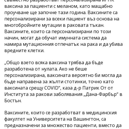
ваксина за пациенти с меланом, като мащабно
проучване ще започне тази година. Ваксините са
персонализирани за всеки пациент въз основа на
многобройните мутации в раковата тъкан.
Ваксините, които са персонализирани по този
начин, могат да обучат имунната система да
намира мутационния отпечатък на рака и да убива
вредните клетки.
„Общо взето всяка ваксина трябва да бъде
разработена от нулата. Ако не беше
персонализирана, ваксината вероятно би могла да
бъде направена за жълти стотинки, точно като
ваксината срещу COVID“, каза д-р Патрик От от
Института за ракови заболявания „Дана-Фарбър“ в
Бостън.
Ваксините, които се разработват в медицинския
факултет на Университета на Вашингтон, са
предназначени за множество пациенти, вместо да