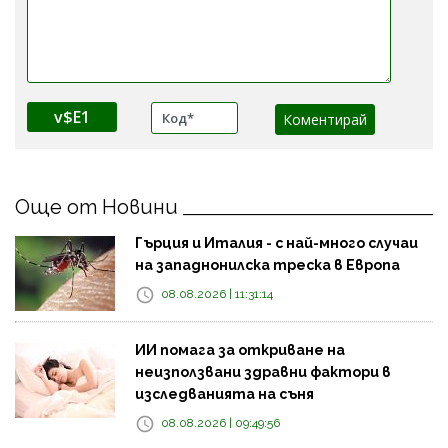
v$E1
Още от Новини
Гърция и Италия - с най-много случаи
на западнонилска треска в Европа
08.08.2026 | 11:31:14
ИИ помага за откриване на
неизползвани здравни фактори в
изследванията на съня
08.08.2026 | 09:49:56