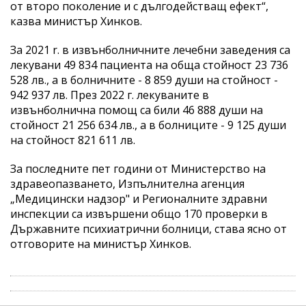
от второ поколение и с дългодействащ ефект“,
казва министър Хинков.
За 2021 r. в извънболничните лечебни заведения са
лекувани 49 834 пациента на обща стойност 23 736
528 лв., а в болничните - 8 859 души на стойност -
942 937 лв. През 2022 г. лекуваните в
извънболнична помощ са били 46 888 души на
стойност 21 256 634 лв., а в болниците - 9 125 души
на стойност 821 611 лв.
За последните пет години от Министерство на
здравеопазването, Изпълнителна агенция
„Медицински надзор" и Регионалните здравни
инспекции са извършени общо 170 проверки в
Държавните психиатрични болници, става ясно от
отговорите на министър Хинков.