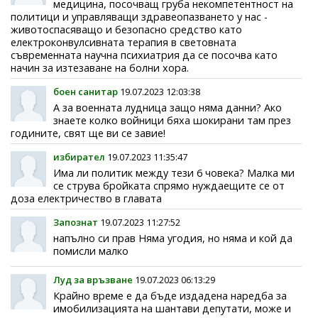
медицина, посочващ груба некомпетентност на
политици и управляващи здравеопазването у нас -
животоспасяващо и безопасно средство като
електроконвулсивната терапия в световната
съвременната научна психиатрия да се посочва като
начин за изтезаване на болни хора.
боен санитар
19.07.2023 12:03:38
А за военната лудница защо няма данни? Ако
знаете колко войници бяха шокирани там през
годините, свят ще ви се завие!
избирател
19.07.2023 11:35:47
Има ли политик между тези 6 човека? Малка ми
се струва бройката спрямо нуждаещите се от
доза електричество в главата
Запознат
19.07.2023 11:27:52
напълно си прав Няма угодия, но няма и кой да
помисли малко
Луд за връзване
19.07.2023 06:13:29
Крайно време е да бъде издадена наредба за
имобилизацията на шантави депутати, може и