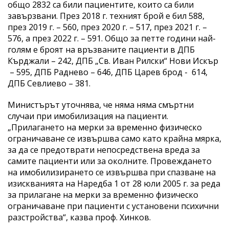
общо 2832 са били пациентите, които са били
завързвани. През 2018 г. техният брой е бил 588,
през 2019 г. – 560, през 2020 г. – 517, през 2021 г. –
576, а през 2022 г. – 591. Общо за петте години най-
голям е броят на връзваните пациенти в ДПБ
Кърджали – 242, ДПБ „Св. Иван Рилски“ Нови Искър
– 595, ДПБ Раднево – 646, ДПБ Царев брод - 614,
ДПБ Севлиево – 381.
Министърът уточнява, че няма няма смъртни
случаи при имобилизация на пациенти.
„Прилагането на мерки за временно физическо
ограничаване се извършва само като крайна мярка,
за да се предотврати непосредствена вреда за
самите пациенти или за околните. Провеждането
на имобилизирането се извършва при спазване на
изискванията на Наредба 1 от 28 юли 2005 г. за реда
за прилагане на мерки за временно физическо
ограничаване при пациенти с установени психични
разстройства“, казва проф. Хинков.