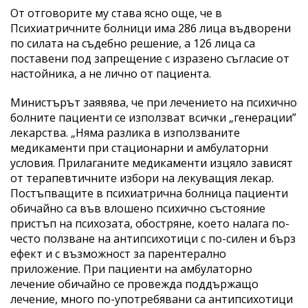
От отговорите му става ясно още, че в
Психиатричните болници има 286 лица въдворени
по силата на съдебно решение, а 126 лица са
поставени под запрещение с изразено съгласие от
настойника, а не лично от пациента.
Министърът заявява, че при лечението на психично
болните пациенти се използват всички „генерации”
лекарства. „Няма разлика в използваните
медикаменти при стационарни и амбулаторни
условия. Прилаганите медикаменти изцяло зависят
от терапевтичните избори на лекуващия лекар.
Постъпващите в психиатрична болница пациенти
обичайно са във влошено психично състояние
пристъп на психозата, обостряне, което налага по-
често ползване на антипсихотици с по-силен и бърз
ефект и с възможност за парентерално
приложение. При пациенти на амбулаторно
лечение обичайно се провежда поддържащо
лечение, много по-употребявани са антипсихотици