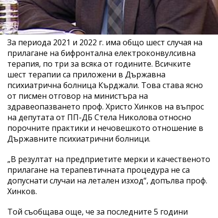
За периода 2021 и 2022 г. има общо шест случая на
прилагане на бифронтална електроконвулсивна
терапия, по три за всяка от годините. Всичките
шест терапии са приложени в Държавна
психиатрична болница Кърджали. Това става ясно
от писмен отговор на министъра на
здравеопазването проф. Христо Хинков на въпрос
на депутата от ПП-ДБ Стела Николова относно
порочните практики и нечовешкото отношение в
Държавните психиатрични болници.
„В резултат на предприетите мерки и качественото
прилагане на терапевтичната процедура не са
допуснати случаи на летален изход“, допълва проф.
Хинков.
Той съобщава още, че за последните 5 години