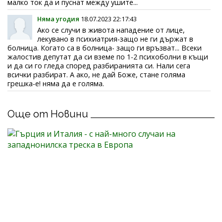
малко ток да и пуснат между ушите...
Няма угодия
18.07.2023 22:17:43
Ако се случи в живота нападение от лице,
лекувано в психиатрия-защо не ги държат в
болница. Когато са в болница- защо ги връзват... Всеки
жалостив депутат да си вземе по 1-2 психоболни в къщи
и да си го гледа според разбиранията си. Нали сега
всички разбират. А ако, не дай Боже, стане голяма
грешка-е! няма да е голяма.
Още от Новини