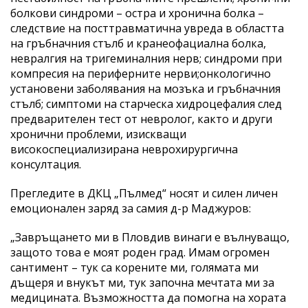
болкови синдроми – остра и хронична болка –
следствие на посттравматична увреда в областта
на гръбначния стълб и кранеофациална болка,
невралгия на тригеминалния нерв; синдроми при
компресия на периферните нерви;онкологично
установени заболявания на мозъка и гръбначния
стълб; симптоми на старческа хидроцефалия след
предварителен тест от невролог, както и други
хронични проблеми, изискващи
високоспециализирана неврохирургична
консултация.
Прегледите в ДКЦ „Пълмед“ носят и силен личен
емоционален заряд за самия д-р Маджуров:
„Завръщането ми в Пловдив винаги е вълнуващо,
защото това е моят роден град. Имам огромен
сантимент – тук са корените ми, голямата ми
дъщеря и внукът ми, тук започна мечтата ми за
медицината. Възможността да помогна на хората