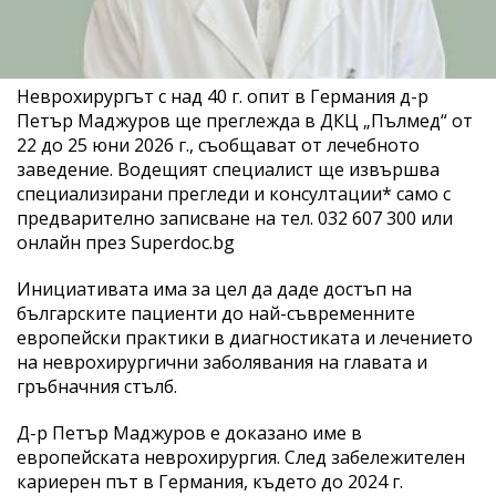
Неврохирургът с над 40 г. опит в Германия д-р
Петър Маджуров ще преглежда в ДКЦ „Пълмед“ от
22 до 25 юни 2026 г., съобщават от лечебното
заведение. Водещият специалист ще извършва
специализирани прегледи и консултации* само с
предварително записване на тел. 032 607 300 или
онлайн през Superdoc.bg
Инициативата има за цел да даде достъп на
българските пациенти до най-съвременните
европейски практики в диагностиката и лечението
на неврохирургични заболявания на главата и
гръбначния стълб.
Д-р Петър Маджуров е доказано име в
европейската неврохирургия. След забележителен
кариерен път в Германия, където до 2024 г.