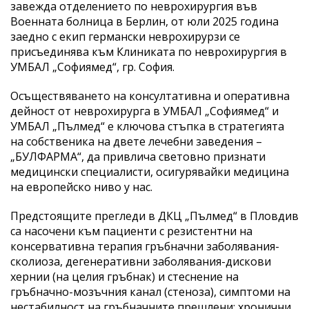
завежда отделението по неврохирургия във
Военната болница в Берлин, от юли 2025 година
заедно с екип германски неврохирурзи се
присъединява към Клиниката по неврохирургия в
УМБАЛ „Софиямед“, гр. София.
Осъществяването на консултативна и оперативна
дейност от неврохирурга в УМБАЛ „Софиямед“ и
УМБАЛ „Пълмед“ е ключова стъпка в стратегията
на собственика на двете лечебни заведения –
„БУЛФАРМА“, да привлича световно признати
медицински специалисти, осигурявайки медицина
на европейско ниво у нас.
Предстоящите прегледи в ДКЦ „Пълмед“ в Пловдив
са насочени към пациенти с резистентни на
консервативна терапия гръбначни заболявания-
сколиоза, дегенеративни заболявания-дискови
хернии (на целия гръбнак) и стеснение на
гръбначно-мозъчния канал (стеноза), симптоми на
нестабилност на гръбначните прешлени; хронични