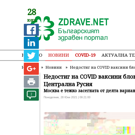
28
юни
НАЧАЛО
НОВИНИ
COVID-19
АКТУАЛНА Т
»
»
Начало
Новини
Недостиг на COVID ваксини бл
Недостиг на COVID ваксини бло
Централна Русия
Москва е тежко засегната от делта вариа
2
Понеделник, 28 Юни 2021 | 09:21:00