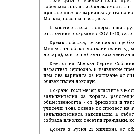
Този факт е изключително прите
забелязва пик на заболеваемостта и 
причинените от варианта делта на кор
Москва, посочва агенцията.
Правителствената оперативна груп
от причини, свързани с COVID-19, са п
Кремъл обясни, че въпросът ще б
Мишустин обяви допълнителни здрав
долара), които ще бъдат насочени за п
Кметът на Москва Сергей Собянин
нарастват сериозно. В изявление пре
има два варианта за излизане от си
обявен пълен локдаун.
По-рано този месец властите в Мо
задължителна за хората, работещ
обществеността - от фризьори и та
учители. Това доведе до протест на 
задължителната ваксинация. В събо
събраха няколко десетки граждани, к
Досега в Русия 21 милиона от о