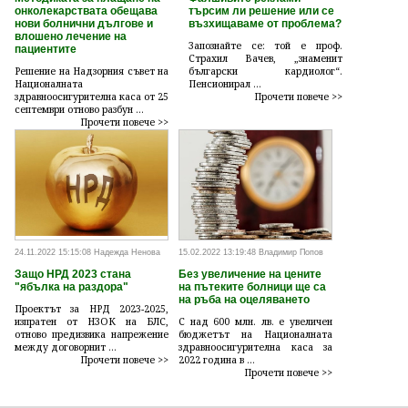
онколекарствата обещава
търсим ли решение или се
нови болнични дългове и
възхищаваме от проблема?
влошено лечение на
Запознайте се: той е проф.
пациентите
Страхил Вачев, „знаменит
Решение на Надзорния съвет на
български кардиолог“.
Националната
Пенсионирал ...
здравноосигурителна каса от 25
Прочети повече >>
септември отново разбун ...
Прочети повече >>
24.11.2022 15:15:08 Надежда Ненова
15.02.2022 13:19:48 Владимир Попов
Защо НРД 2023 стана
Без увеличение на цените
"ябълка на раздора"
на пътеките болници ще са
на ръба на оцеляването
Проектът за НРД 2023-2025,
изпратен от НЗОК на БЛС,
С над 600 млн. лв. е увеличен
отново предизвика напрежение
бюджетът на Националната
между договорнит ...
здравноосигурителна каса за
Прочети повече >>
2022 година в ...
Прочети повече >>