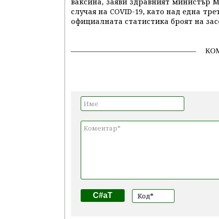
ваксина, заяви здравният министър М
случая на COVID-19, като над една трет
официалната статистика броят на зас
КО
C#aT