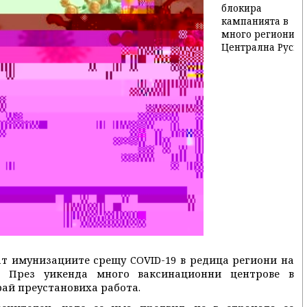
т имунизациите срещу COVID-19 в редица региони на
с. През уикенда много ваксинационни центрове в
рай преустановиха работа.