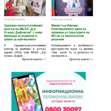
07.08.2026 14:36:54
07.08.2026 13:45:29
Здравно-консултативният
Министър Ивкова:
център на МБАЛ „Д-р
Публикуваните идеи за
Атанас Дафовски“ с нови
промяна в структурите на
брошури за кърмене и
МЗ не са окончателни
грижи за най-малките
решения
В Здравно-консултативния
Публикуваните в публичното
център за майчино и детско
пространство идеи са именно
здраве (ЗКЦ) към МБАЛ „Д-р
това - идеи. Те са резултат от
Атанас Дафов ...
експертен а ...
Прочети повече >>
Прочети повече >>