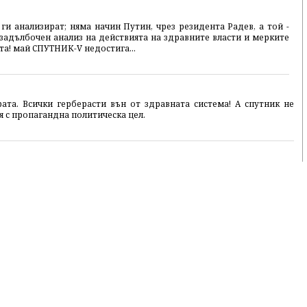
и анализират; няма начин Путин, чрез резидента Радев, а той -
задълбочен анализ на действията на здравните власти и мерките
лта! май СПУТНИК-V недостига...
ата. Всички герберасти вън от здравната система! А спутник не
я с пропагандна политическа цел.