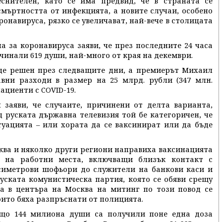
снителен, като се има предвид, че в страната се
смъртността от инфекцията, а новите случаи, особено
онавируса, рязко се увеличават, най-вече в столицата
а за коронавируса заяви, че през последните 24 часа
очинали 619 души, най-много от края на декември.
ъде решен през следващите дни, а премиерът Михаил
ни разходи в размер на 25 млрд. рубли (347 млн.
ациенти с COVID-19.
 заяви, че случаите, причинени от делта варианта,
д руската държавна телевизия той бе категоричен, че
туацията – или хората да се ваксинират или да бъде
сква и няколко други региони направиха ваксинацията
и на работни места, включващи близък контакт с
ксиметрови шофьори до служители на банкови каси и
Руската комунистическа партия, която се обяви срещу
та в центъра на Москва на митинг по този повод се
оито бяха разпръснати от полицията.
бщо 144 милиона души са получили поне една доза