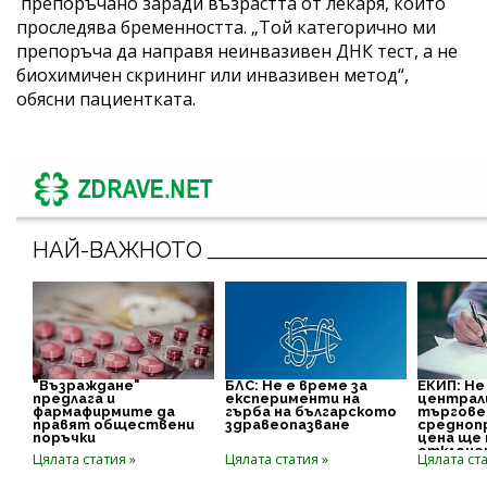
препоръчано заради възрастта от лекаря, който
проследява бременността. „Той категорично ми
препоръча да направя неинвазивен ДНК тест, а не
биохимичен скрининг или инвазивен метод“,
обясни пациентката.