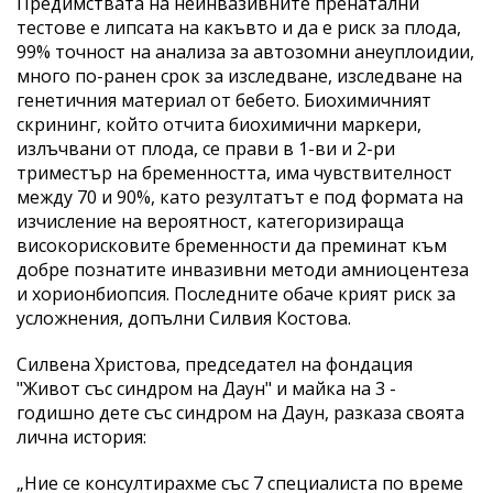
Предимствата на неинвазивните пренатални
тестове е липсата на какъвто и да е риск за плода,
99% точност на анализа за автозомни анеуплоидии,
много по-ранен срок за изследване, изследване на
генетичния материал от бебето. Биохимичният
скрининг, който отчита биохимични маркери,
излъчвани от плода, се прави в 1-ви и 2-ри
триместър на бременността, има чувствителност
между 70 и 90%, като резултатът е под формата на
изчисление на вероятност, категоризираща
високорисковите бременности да преминат към
добре познатите инвазивни методи амниоцентеза
и хорионбиопсия. Последните обаче крият риск за
усложнения, допълни Силвия Костова.
Силвена Христова, председател на фондация
"Живот със синдром на Даун" и майка на 3 -
годишно дете със синдром на Даун, разказа своята
лична история:
„Ние се консултирахме със 7 специалиста по време