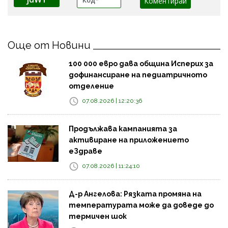
Още от Новини
100 000 евро дава община Исперих за
дофинансиране на педиатричното
отделение
07.08.2026 | 12:20:36
Продължава кампанията за
активиране на приложението
еЗдраве
07.08.2026 | 11:24:10
Д-р Ангелова: Рязката промяна на
температурата може да доведе до
термичен шок