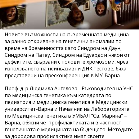
Новите възможности на съвременната медицина
за ранно откриване на генетични аномалии по
време на бременността като Синдром на Даун,
Синдром на Патау, Синдром на Едуардс и някои от
дефектите, свързани с половите хромозоми, чрез
използването на неинвазивни ДНК тестове, бяха
представени на пресконференция в МУ-Варна.
Проф. д-р Людмила Ангелова - Ръководител на УНС
по медицинска генетика към катедрата по
педиатрия и медицинска генетика в Медицински
университет-Варна и Началник на Лабораторията
по Медицинска генетика в УМБАЛ "Св. Марина" –
Варна, обясни че
п
рофилактиката и в частност
генетичната е медицината на бъдещето. Методите
за дородова профилактика имат своите