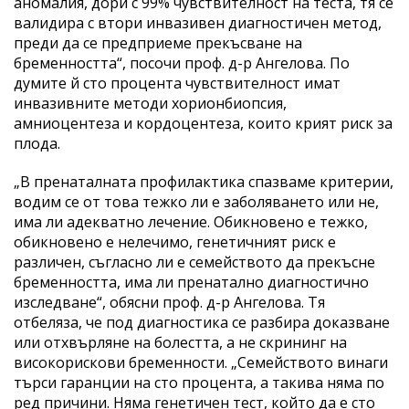
аномалия, дори с 99% чувствителност на теста, тя се
валидира с втори инвазивен диагностичен метод,
преди да се предприеме прекъсване на
бременността“, посочи проф. д-р Ангелова. По
думите й сто процента чувствителност имат
инвазивните методи хорионбиопсия,
амниоцентеза и кордоцентеза, които крият риск за
плода.
„В пренаталната профилактика спазваме критерии,
водим се от това тежко ли е заболяването или не,
има ли адекватно лечение. Обикновено е тежко,
обикновено е нелечимо, генетичният риск е
различен, съгласно ли е семейството да прекъсне
бременността, има ли пренатално диагностично
изследване“, обясни проф. д-р Ангелова. Тя
отбеляза, че под диагностика се разбира доказване
или отхвърляне на болестта, а не скрининг на
високорискови бременности. „Семейството винаги
търси гаранции на сто процента, а такива няма по
ред причини. Няма генетичен тест, който да е сто