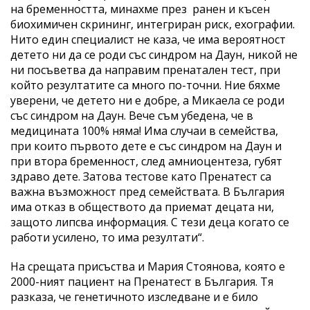
на бременността, минахме през ранен и късен
биохимичен скрининг, интегриран риск, ехографии.
Нито един специалист не каза, че има вероятност
детето ни да се роди със синдром на Даун, никой не
ни посъветва да направим пренатален тест, при
който резултатите са много по-точни. Ние бяхме
уверени, че детето ни е добре, а Микаела се роди
със синдром на Даун. Вече съм убедена, че в
медицината 100% няма! Има случаи в семейства,
при които първото дете е със синдром на Даун и
при втора бременност, след амниоцентеза, губят
здраво дете. Затова тестове като Пренатест са
важна възможност пред семействата. В България
има отказ в обществото да приемат децата ни,
защото липсва информация. С тези деца когато се
работи усилено, то има резултати“.
На срещата присъства и Мария Стоянова, която е
2000-ният пациент на Пренатест в България. Тя
разказа, че генетичното изследване и е било