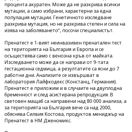
процента акуратен. Може да не разкрива всички
мутации, а само избрани, характерни за една
популация мутации. Генетичното изследване
разкрива мутация, но не разкрива степен и сила на
изява на заболяването“, посочи специалистът.
Пренатест е 1-вият неинвазивен пренатален тест
на територията на България и Европа и се
осъществява само с венозна кръв от майката.
Изследването може да се направи от 9-тата
гестационна седмица, а резултатите са ясни до 7
работни дни. Анализите се извършват в
лаборатория Лайфкодекс (Констанц, Германия).
Пренатест е приложим и в случаите на двуплодна
бременност и след асистирана репродукция. В
световен мащаб са направени над 80 000 анализа, а
за територията на България вече са над 2000,
обяснява Силвия Костова, продуктов мениджър на
Пренатест в НМ Дженомикс.