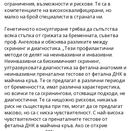
ограничения, възможности и рискове. Те са в
компетенциите на висококвалифицирани, но
малко на брой специалисти в страната ни.
Генетичното консултиране трябва да съпътства
всяка стъпка от грижата за бременната, съветва
проф. Ангелова и обяснява разликите между
скрининг и диагностика. „Тези профилактични
методи се делят на неинвазивни и инвазивни.
Неинвазивни са биохимичният скрининг,
ултразвуковата диагностика за фетална анатомия и
неинвазивни пренатални тестове от фетална ДНК в
майчина кръв. Те се предлагат в различни периоди
от бременността, имат различна характеристика,
но всички те са скринингови, отсяващи подходи, не
диагностични. Те са нищожно рискови, никакъв
риск не съществува при тях, могат да се предлагат
масово, но са с ниска чувствителност. С най-висока
чувствителност са пренаталните тестове от
фетална ДНК в майчина кръв. Ако се открие