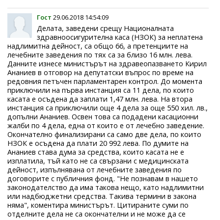
Гост
29.06.2018 14:54:09
Делата, заведени срещу Националната
здравноосигурителна каса (НЗОК) за неплатена
надлимитна дейност, са общо 66, а претенциите на
лечебните заведения по тях са за близо 16 млн. лева.
Данните изнесе министърът на здравеопазването Кирил
Ананиев в отговор на депутатски въпрос по време на
редовния петъчен парламентарен контрол. До момента
приключили на първа инстанция са 11 дела, по които
касата е осъдена да заплати 1,47 млн. лева. На втора
инстанция са приключили още 4 дела за още 550 хил. лв.,
допълни Ананиев. Освен това са подадени касационни
жалби по 4 дела, една от които е от лечебно заведение.
Окончателно финализирани са само две дела, по които
НЗОК е осъдена да плати 20 992 лева. По думите на
Ананиев става дума за средства, които касата не е
изплатила, тъй като не са свързани с медицинската
дейност, изпълнявана от лечебните заведения по
договорите с публичния фонд. "Не познавам в нашето
законодателство да има такова нещо, като надлимитни
или надбюджетни средства. Такива термини в закона
няма", коментира министърът. Цитираните суми по
отделните дела не са окончателни и не може да се