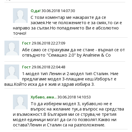
О,да!
30.06.2018 14:07:30
С този коментар ме накарахте да се
засмея.Не че положението е за смях,то си е
направо за сълзи.Но попадението Ви е абсолютно
точно!
Гост
29.06.2018 22:27:09
Абе само се страхувам да не стане - върнал се от
отвъдното "Семашко 2.0" by Analniew & Co
Гост
29.06.2018 22:04:48
1-модел тип Ленин и 2-модел тип Сталин. Ние
предлагаме модел 3-плащане кеш.Изборът е
ваш.Който иска да е жив и здрав избира 3.
Хубаво, ама...
30.06.2018 14:10:53
То да изберем модел 3, хубаво,но не е
въпрос на желание тук,а въпрос на средства
и възможност.В България ми се струва,че третия
модел единици могат да си го позволят.Какво ни
остава?Ленин и Сталин са на разположение.