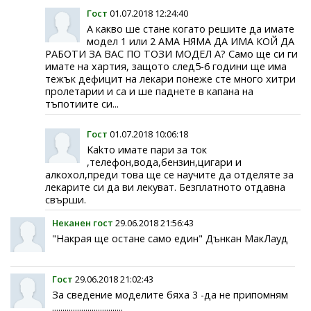
Гост
01.07.2018 12:24:40
А какво ше стане когато решите да имате
модел 1 или 2 АМА НЯМА ДА ИМА КОЙ ДА
РАБОТИ ЗА ВАС ПО ТОЗИ МОДЕЛ А? Само ще си ги
имате на хартия, защото след5-6 години ще има
тежък дефицит на лекари понеже сте много хитри
пролетарии и са и ше паднете в капана на
тъпотиите си...
Гост
01.07.2018 10:06:18
Kakто имате пари за ток
,телефон,вода,бензин,цигари и
алкохол,преди това ще се научите да отделяте за
лекарите си да ви лекуват. Безплатното отдавна
свърши.
Неканен гост
29.06.2018 21:56:43
"Накрая ще остане само един" Дънкан МакЛауд
Гост
29.06.2018 21:02:43
За сведение моделите бяха 3 -да не припомням
..................................