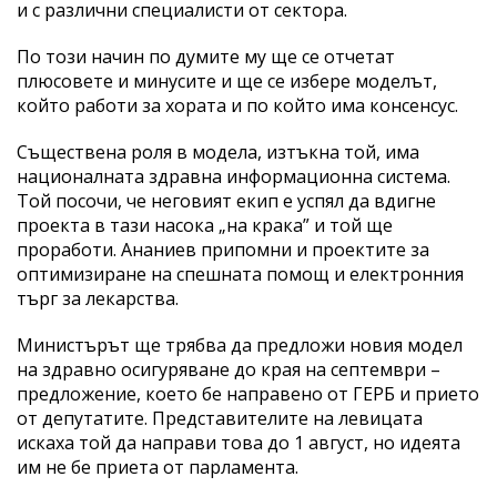
и с различни специалисти от сектора.
По този начин по думите му ще се отчетат
плюсовете и минусите и ще се избере моделът,
който работи за хората и по който има консенсус.
Съществена роля в модела, изтъкна той, има
националната здравна информационна система.
Той посочи, че неговият екип е успял да вдигне
проекта в тази насока „на крака” и той ще
проработи. Ананиев припомни и проектите за
оптимизиране на спешната помощ и електронния
търг за лекарства.
Министърът ще трябва да предложи новия модел
на здравно осигуряване до края на септември –
предложение, което бе направено от ГЕРБ и прието
от депутатите. Представителите на левицата
искаха той да направи това до 1 август, но идеята
им не бе приета от парламента.