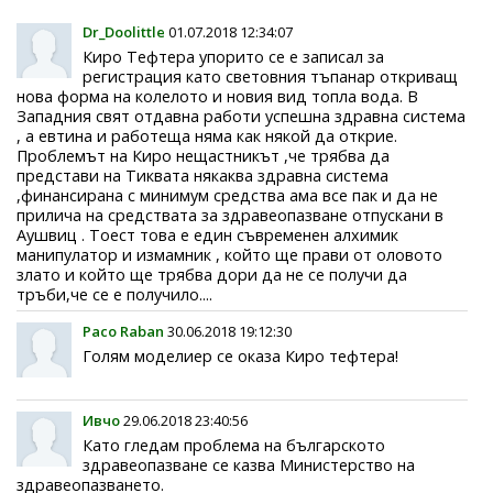
Dr_Doolittle
01.07.2018 12:34:07
Киро Тефтера упорито се е записал за
регистрация като световния тъпанар откриващ
нова форма на колелото и новия вид топла вода. В
Западния свят отдавна работи успешна здравна система
, а евтина и работеща няма как някой да открие.
Проблемът на Киро нещастникът ,че трябва да
представи на Тиквата някаква здравна система
,финансирана с минимум средства ама все пак и да не
прилича на средствата за здравеопазване отпускани в
Аушвиц . Тоест това е един съвременен алхимик
манипулатор и измамник , който ще прави от оловото
злато и който ще трябва дори да не се получи да
тръби,че се е получило....
Paco Raban
30.06.2018 19:12:30
Голям моделиер се оказа Киро тефтера!
Ивчо
29.06.2018 23:40:56
Като гледам проблема на българското
здравеопазване се казва Министерство на
здравеопазването.