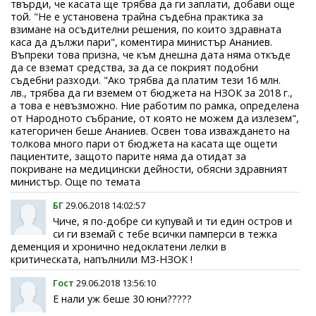
твърди, че касата ще трябва да ги заплати, добави още
той. "Не е установена трайна съдебна практика за
взимане на осъдителни решения, по които здравната
каса да дължи пари", коментира министър Ананиев.
Въпреки това призна, че към днешна дата няма откъде
да се вземат средства, за да се покрият подобни
съдебни разходи. "Ако трябва да платим тези 16 млн.
лв., трябва да ги вземем от бюджета на НЗОК за 2018 г.,
а това е невъзможно. Ние работим по рамка, определена
от Народното събрание, от която не можем да излезем",
категоричен беше Ананиев. Освен това изваждането на
толкова много пари от бюджета на касата ще ощети
пациентите, защото парите няма да отидат за
покриване на медицински дейности, обясни здравният
министър. Още по темата
БГ
29.06.2018 14:02:57
Чиче, я по-добре си купувай и ти един остров и
си ги вземай с тебе всички памперси в тежка
деменция и хронично недоклатени лелки в
критическата, напълнили МЗ-НЗОК !
Гост
29.06.2018 13:56:10
Е нали уж беше 30 юни?????