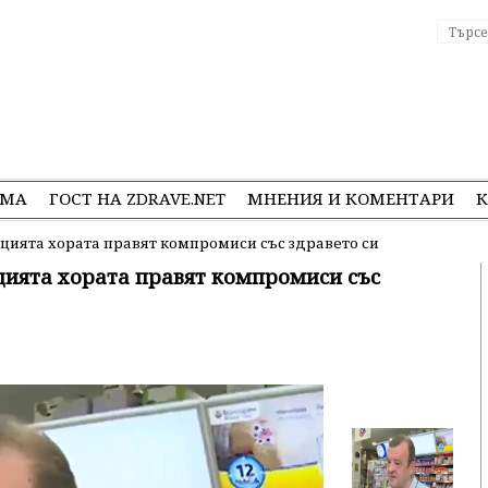
ЕМА
ГОСТ НА ZDRAVE.NET
МНЕНИЯ И КОМЕНТАРИ
К
цията хората правят компромиси със здравето си
цията хората правят компромиси със