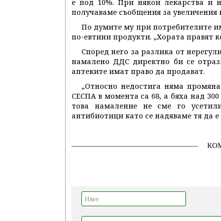
е под 10%. При някои лекарства и 
получаваме съобщения за увеличения н
По думите му при потребителите им
по-евтини продукти. „Хората правят к
Според него за разлика от нерегу
намалено ДДС директно би се отраз
аптеките имат право да продават.
„Относно недостига няма промяна
СЕСПА в момента са 68, а бяха над 300
това намаление не сме го усетил
антибиотици като се надяваме тя да е
КО