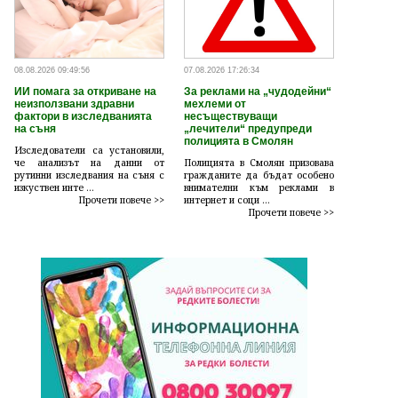
08.08.2026 09:49:56
07.08.2026 17:26:34
ИИ помага за откриване на
За реклами на „чудодейни“
неизползвани здравни
мехлеми от
фактори в изследванията
несъществуващи
на съня
„лечители“ предупреди
полицията в Смолян
Изследователи са установили,
че анализът на данни от
Полицията в Смолян призовава
рутинни изследвания на съня с
гражданите да бъдат особено
изкуствен инте ...
внимателни към реклами в
Прочети повече >>
интернет и соци ...
Прочети повече >>