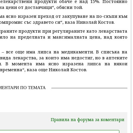
нелекарствени продукти обаче е над 15%. Постоянно
а цени от доставчици“, обясни той.
а ясно изразен преход от закупуване на по-скъпи към
омпромис със здравето си“, каза Николай Костов.
лираните продукти при регулираните като лекарствата
ило на пределната и максималната цена, над която
 – все още има липса на медикаменти. В списъка на
 вида лекарства, за които има недостиг, но в аптеките
и. В момента има ясно изразена липса на някои
 временна“, каза още Николай Костов.
МЕНТАРИ ПО ТЕМАТА
Правила на форума за коментари