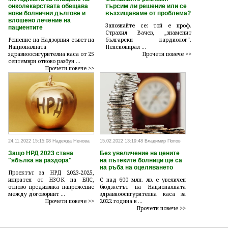
онколекарствата обещава
търсим ли решение или се
нови болнични дългове и
възхищаваме от проблема?
влошено лечение на
Запознайте се: той е проф.
пациентите
Страхил Вачев, „знаменит
Решение на Надзорния съвет на
български кардиолог“.
Националната
Пенсионирал ...
здравноосигурителна каса от 25
Прочети повече >>
септември отново разбун ...
Прочети повече >>
24.11.2022 15:15:08 Надежда Ненова
15.02.2022 13:19:48 Владимир Попов
Защо НРД 2023 стана
Без увеличение на цените
"ябълка на раздора"
на пътеките болници ще са
на ръба на оцеляването
Проектът за НРД 2023-2025,
изпратен от НЗОК на БЛС,
С над 600 млн. лв. е увеличен
отново предизвика напрежение
бюджетът на Националната
между договорнит ...
здравноосигурителна каса за
Прочети повече >>
2022 година в ...
Прочети повече >>