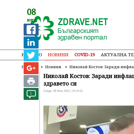
08
юни
НАЧАЛО
НОВИНИ
COVID-19
АКТУАЛНА Т
»
»
Начало
Новини
Николай Костов: Заради инфла
Николай Костов: Заради инфла
здравето си
Сряда, 08 Юни 2022 | 10:10:01
1