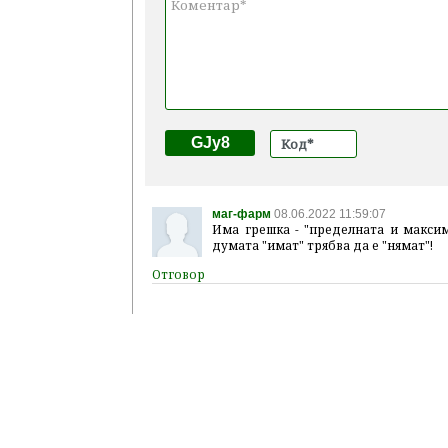
GJy8
маг-фарм
08.06.2022 11:59:07
Има грешка - "пределната и максим
думата "имат" трябва да е "нямат"!