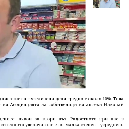
писание са с увеличени цени средно с около 10%. Това
т на Асоциацията на собственици на аптеки Николай
ените, някои за втори път. Радостното при нас в
осителното увеличаване е по-малка степен - усреднено