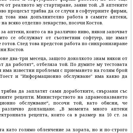
ч от реалното му стартиране, заяви той. „В аптеките
рво процесът трябва да се случи в софтуерните фирми,
лед това има допълнително работа в самите аптеки,
 на всяко отделно лекарство, посочи Костов.
за аптеки, които са на различно ниво, някои започват
оито се обслужват от съответния софтуер, ще имат
 е готов. След това предстои работа по синхронизиране
ни Костов.
оне два-три месеца, защото доколкото знам някои от
т да работят“, отбеляза той. По думите му тестовата
и има известни проблеми с приемането на голям брой
Тоест и "Информационно обслужване" има какво да
трябва да заплатят сами доработките, свързани със
нните рецепти. Министерството на здравеопазването
ионно обслужване“, посочи той, като обясни, че
 различно доплащане. „В момента много аптеки
ктронната рецепта, които са в размер на 10 ст. за
та като голямо облекчение за хората, но и по-строго