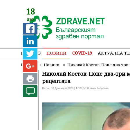
18
дек
НАЧАЛО
НОВИНИ
COVID-19
АКТУАЛНА Т
»
»
Начало
Новини
Николай Костов: Поне два-три 
Николай Костов: Поне два-три м
рецептата
Петък, 18 Декември 2020 | 17:00:53 Полина Тодорова