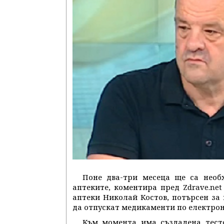
Поне два-три месеца ще са необ
аптеките, коментира пред Zdrave.ne
аптеки Николай Костов, потърсен за
да отпускат медикаменти по електрон
Към момента има създадена тесто