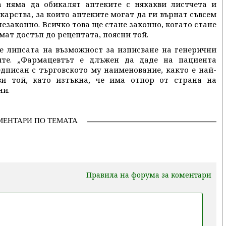
а няма да обикалят аптеките с някакви листчета и
карства, за които аптеките могат да ги върнат съвсем
незаконно. Всичко това ще стане законно, когато стане
мат достъп до рецептата, поясни той.
е липсата на възможност за изписване на генерични
ите. „Фармацевтът е длъжен да даде на пациента
дписан с търговското му наименование, както е най-
яви той, като изтъкна, че има отпор от страна на
ни.
МЕНТАРИ ПО ТЕМАТА
Правила на форума за коментари