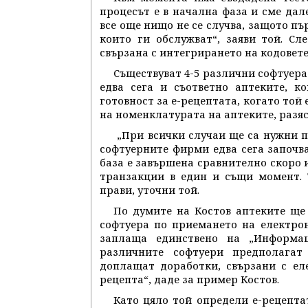
процесът е в начална фаза и сме дале
все още нищо не се случва, защото пъ
които ги обслужват“, заяви той. С
свързана с интегрирането на кодовете
Съществуват 4-5 различни софтуера 
едва сега и съответно аптеките, к
готовност за е-рецептата, когато той
на номенклатурата на аптеките, разяс
„При всички случаи ще са нужни п
софтуерните фирми едва сега започва
база е завършена сравнително скоро 
транзакции в един и същи момент. 
прави, уточни той.
По думите на Костов аптеките ще 
софтуера по приемането на електро
заплаща единствено на „Информац
различните софтуери предполагат
доплащат доработки, свързани с еле
рецепта“, даде за пример Костов.
Като цяло той определи е-рецепта