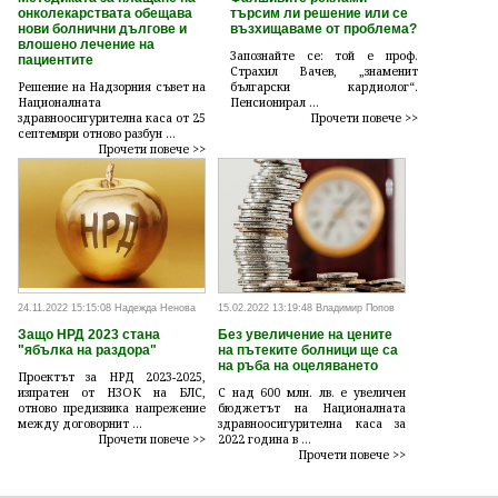
онколекарствата обещава
търсим ли решение или се
нови болнични дългове и
възхищаваме от проблема?
влошено лечение на
Запознайте се: той е проф.
пациентите
Страхил Вачев, „знаменит
Решение на Надзорния съвет на
български кардиолог“.
Националната
Пенсионирал ...
здравноосигурителна каса от 25
Прочети повече >>
септември отново разбун ...
Прочети повече >>
24.11.2022 15:15:08 Надежда Ненова
15.02.2022 13:19:48 Владимир Попов
Защо НРД 2023 стана
Без увеличение на цените
"ябълка на раздора"
на пътеките болници ще са
на ръба на оцеляването
Проектът за НРД 2023-2025,
изпратен от НЗОК на БЛС,
С над 600 млн. лв. е увеличен
отново предизвика напрежение
бюджетът на Националната
между договорнит ...
здравноосигурителна каса за
Прочети повече >>
2022 година в ...
Прочети повече >>