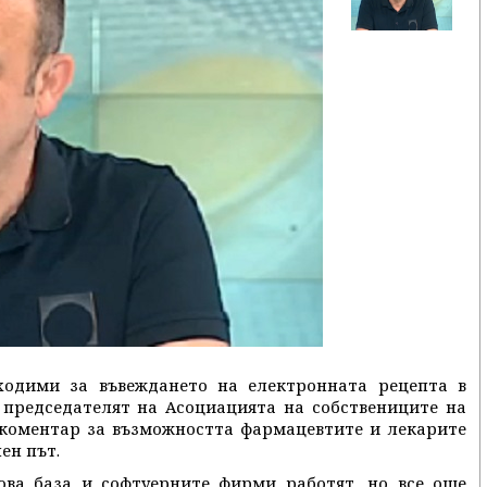
ходими за въвеждането на електронната рецепта в
t председателят на Асоциацията на собствениците на
 коментар за възможността фармацевтите и лекарите
ен път.
ва база и софтуерните фирми работят, но все още