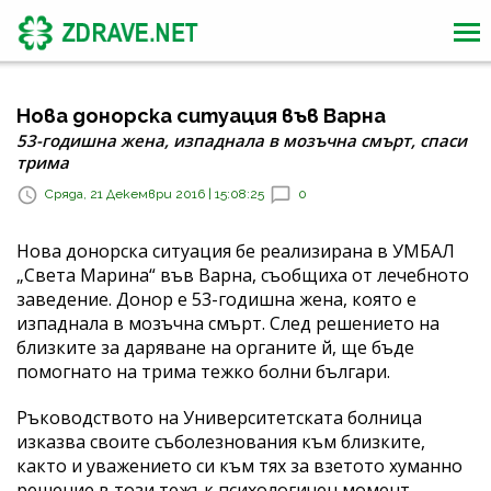
Нова донорска ситуация във Варна
53-годишна жена, изпаднала в мозъчна смърт, спаси
трима
Сряда, 21 Декември 2016 | 15:08:25
0
Нова донорска ситуация бе реализирана в УМБАЛ
„Света Марина“ във Варна, съобщиха от лечебното
заведение. Донор е 53-годишна жена, която е
изпаднала в мозъчна смърт. След решението на
близките за даряване на органите й, ще бъде
помогнато на трима тежко болни българи.
Ръководството на Университетската болница
изказва своите съболезнования към близките,
както и уважението си към тях за взетото хуманно
решение в този тежък психологичен момент,