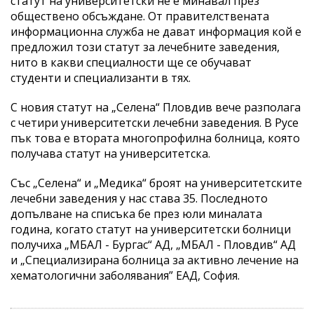
статут на университетски не е минавал през
обществено обсъждане. От правителствената
информационна служба не дават информация кой е
предложил този статут за лечебните заведения,
нито в какви специалности ще се обучават
студенти и специализанти в тях.
С новия статут на „Селена“ Пловдив вече разполага
с четири университетски лечебни заведения. В Русе
пък това е втората многопрофилна болница, която
получава статут на университетска.
Със „Селена“ и „Медика“ броят на университетските
лечебни заведения у нас става 35. Последното
допълване на списъка бе през юли миналата
година, когато статут на университетски болници
получиха „МБАЛ - Бургас“ АД, „МБАЛ - Пловдив“ АД
и „Специализирана болница за активно лечение на
хематологични заболявания” ЕАД, София.