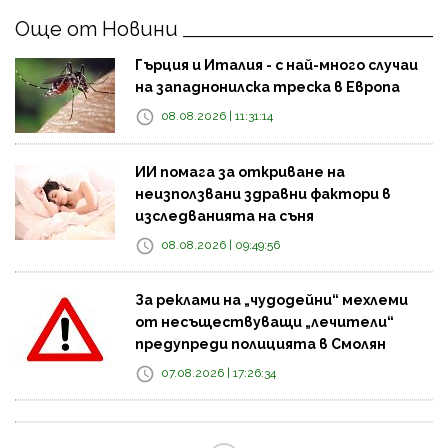
Още от Новини
Гърция и Италия - с най-много случаи
на западнонилска треска в Европа
08.08.2026 | 11:31:14
ИИ помага за откриване на
неизползвани здравни фактори в
изследванията на съня
08.08.2026 | 09:49:56
За реклами на „чудодейни“ мехлеми
от несъществуващи „лечители“
предупреди полицията в Смолян
07.08.2026 | 17:26:34