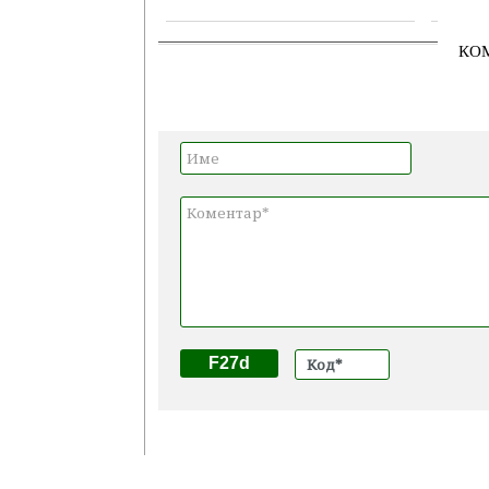
КО
F27d