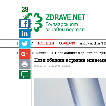
28
ян
НАЧАЛО
НОВИНИ
COVID-19
АКТУАЛНА Т
»
»
Начало
Новини
Нови общини в грипна епиде
Нови общини в грипна епидеми
Вторник, 28 Януари 2020 | 09:36:21