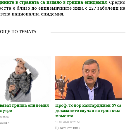
. Средно
щините в страната са изцяло в грипна епидемия
стта е близо до епидемичните нива с 227 заболени на
бявена национална епидемия.
ОЩЕ ПО ТЕМАТА
явяват грипна епидемия
Проф. Тодор Кантарджиев: 57 са
с утре
доказаните случаи на грип към
момента
15:55:00
атия »
16.01.2020 12:25:58
Цялата статия »