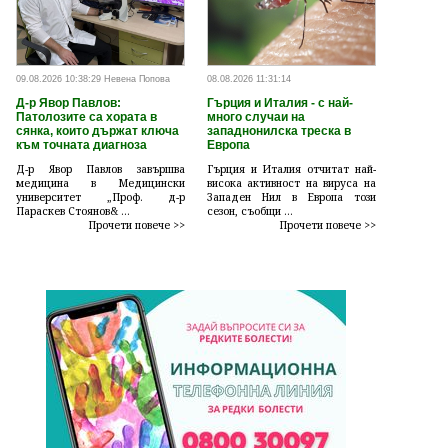
09.08.2026 10:38:29 Невена Попова
08.08.2026 11:31:14
Д-р Явор Павлов:
Гърция и Италия - с най-
Патолозите са хората в
много случаи на
сянка, които държат ключа
западнонилска треска в
към точната диагноза
Европа
Д-р Явор Павлов завършва
Гърция и Италия отчитат най-
медицина в Медицински
висока активност на вируса на
университет „Проф. д-р
Западен Нил в Европа този
Параскев Стоянов& ...
сезон, съобщи ...
Прочети повече >>
Прочети повече >>