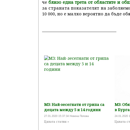
че
близо една трета от областите и об
за страната показателят на заболяемо
10 000, но е малко вероятно да бъде о
МЗ: Най-зесегнати от грипа са
МЗ: Об
децата между 5 и 14 години
в Бурга
27.01.2020 15:37:34 Невена Попова
24.01.2020 
Цялата статия »
Цялата ст