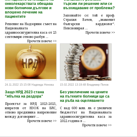
онколекарствата обещава
търсим ли решение или се
нови болнични дългове и
възхищаваме от проблема?
влошено лечение на
Запознайте се: той е проф.
пациентите
Страхил Вачев, „знаменит
Решение на Надзорния съвет на
български кардиолог“.
Националната
Пенсионирал ...
здравноосигурителна каса от 25
Прочети повече >>
септември отново разбун ...
Прочети повече >>
24.11.2022 15:15:08 Надежда Ненова
15.02.2022 13:19:48 Владимир Попов
Защо НРД 2023 стана
Без увеличение на цените
"ябълка на раздора"
на пътеките болници ще са
на ръба на оцеляването
Проектът за НРД 2023-2025,
изпратен от НЗОК на БЛС,
С над 600 млн. лв. е увеличен
отново предизвика напрежение
бюджетът на Националната
между договорнит ...
здравноосигурителна каса за
Прочети повече >>
2022 година в ...
Прочети повече >>