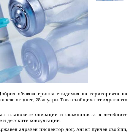
Добрич обявява грипна епидемия на територията на
шево от днес, 28 януари. Това съобщиха от здравното
ат плановите операции и свижданията в лечебните
е и детските консултации.
ържавен здравен инспектор доц. Ангел Кунчев съобщи,