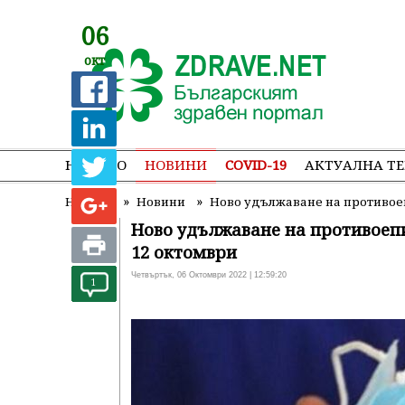
06
окт
НАЧАЛО
НОВИНИ
COVID-19
АКТУАЛНА Т
»
»
Начало
Новини
Ново удължаване на противоеп
Ново удължаване на противоепи
12 октомври
Четвъртък, 06 Октомври 2022 | 12:59:20
1