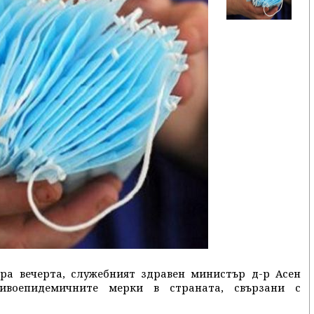
ера вечерта, служебният здравен министър д-р Асен
ивоепидемичните мерки в страната, свързани с