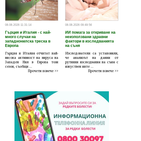
08.08.2026 11:31:14
08.08.2026 09:49:56
Гърция и Италия - с най-
ИИ помага за откриване на
много случаи на
неизползвани здравни
западнонилска треска в
фактори в изследванията
Европа
на съня
Гърция и Италия отчитат най-
Изследователи са установили,
висока активност на вируса на
че анализът на данни от
Западен Нил в Европа този
рутинни изследвания на съня с
сезон, съобщи ...
изкуствен инте ...
Прочети повече >>
Прочети повече >>