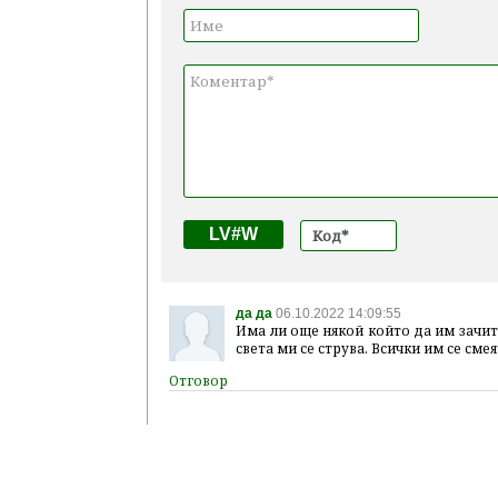
LV#W
да да
06.10.2022 14:09:55
Има ли още някой който да им зачит
света ми се струва. Всички им се смеят