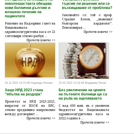
онколекарствата обещава
търсим ли решение или се
нови болнични дългове и
възхищаваме от проблема?
влошено лечение на
Запознайте се: той е проф.
пациентите
Страхил Вачев, „знаменит
Решение на Надзорния съвет на
български кардиолог“.
Националната
Пенсионирал ...
здравноосигурителна каса от 25
Прочети повече >>
септември отново разбун ...
Прочети повече >>
24.11.2022 15:15:08 Надежда Ненова
15.02.2022 13:19:48 Владимир Попов
Защо НРД 2023 стана
Без увеличение на цените
"ябълка на раздора"
на пътеките болници ще са
на ръба на оцеляването
Проектът за НРД 2023-2025,
изпратен от НЗОК на БЛС,
С над 600 млн. лв. е увеличен
отново предизвика напрежение
бюджетът на Националната
между договорнит ...
здравноосигурителна каса за
Прочети повече >>
2022 година в ...
Прочети повече >>