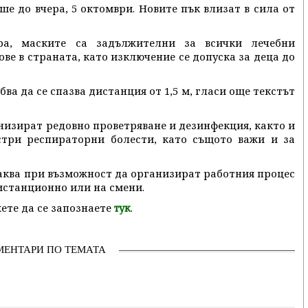
е до вчера, 5 октомври. Новите пък влизат в сила от
ра, маските са задължителни за всички лечебни
ове в страната, като изключение се допуска за деца до
ва да се спазва дистанция от 1,5 м, гласи още текстът
низират редовно проветряване и дезинфекция, както и
стри респираторни болести, като същото важи и за
чаква при възможност да организират работния процес
истанционно или на смени.
ете да се запознаете
.
тук
МЕНТАРИ ПО ТЕМАТА