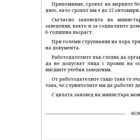
Припомняме, срокът на мерките беш
днес, като срокът им е до 12 октомври.
Съгласно заповедта на министъ
заведения, както и за социалните дом
6-годишна възраст.
При големи струпвания на хора тряб
на документа.
Работодателите пък следва да орга
да не допускат лица с прояви на о
висшите учебни заведения.
От работодателите също така се о
така, че служителите им да работят д
С цялата заповед на министъра мож
КО