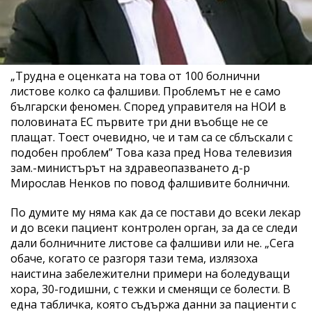
„Трудна е оценката на това от 100 болнични
листове колко са фалшиви. Проблемът не е само
български феномен. Според управителя на НОИ в
половината ЕС първите три дни въобще не се
плащат. Тоест очевидно, че и там са се сблъскали с
подобен проблем” Това каза пред Нова телевизия
зам.-министърът на здравеопазването д-р
Мирослав Ненков по повод фалшивите болнични.
По думите му няма как да се постави до всеки лекар
и до всеки пациент контролен орган, за да се следи
дали болничните листове са фалшиви или не. „Сега
обаче, когато се разгоря тази тема, излязоха
наистина забележителни примери на боледуващи
хора, 30-годишни, с тежки и сменящи се болести. В
една табличка, която съдържа данни за пациенти с