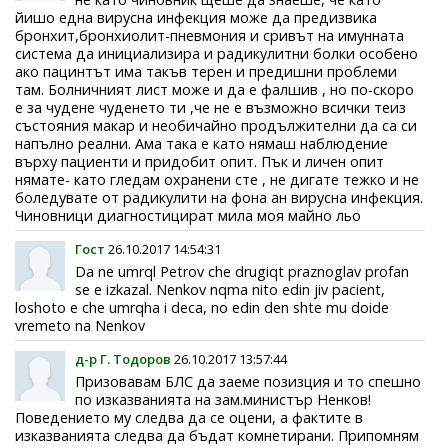
йишо една вирусна инфекция може да предизвика
бронхит,бронхиолит-пневмония и сривът на имунната
система да инициализира и радикулитни болки особено
ако пацинтът има такъв терен и предишни проблеми
там. Болничният лист може и да е фалшив , но по-скоро
е за чудене чуденето ти ,че не е възможно всички теиз
състояния макар и необичайно продължителни да са си
напълно реални. Ама така е като нямаш наблюдение
върху пациенти и придобит опит. Пък и личен опит
нямате- като гледам охранени сте , не дигате тежко и не
боледувате от радикулити на фона ан вирусна инфекция.
Чиновници диагностицират мила моя майно льо
Гост
26.10.2017 14:54:31
Da ne umrql Petrov che drugiqt praznoglav profan
se e izkazal. Nenkov nqma nito edin jiv pacient,
loshoto e che umrqha i deca, no edin den shte mu doide
vremeto na Nenkov
д-р Г. Тодоров
26.10.2017 13:57:44
Призовавам БЛС да заеме позизция и то спешно
по изказванията на зам.министър Ненков!
Поведението му следва да се оцени, а фактите в
изказванията следва да бъдат комнетирани. Припомням