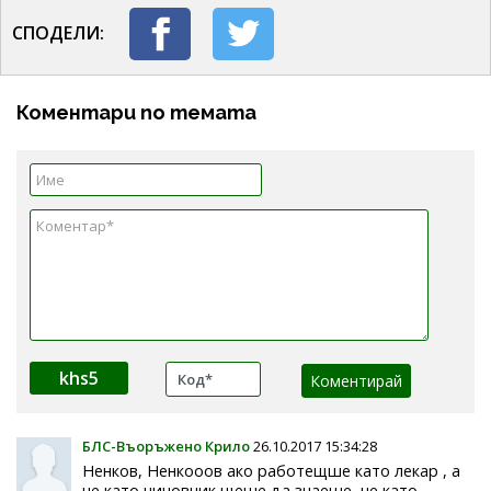
СПОДЕЛИ:
Коментари по темата
khs5
БЛС-Въоръжено Крило
26.10.2017 15:34:28
Ненков, Ненкооов ако работещше като лекар , а
не като чиновник щеше да знаеше, че като