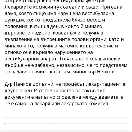
откриват нарушена вестибуларна функция.
Лекарските комисии тук са едни и същи. При една
дама, която също има нарушена вестибуларна
функция, която продължила близо месец и
половина, в същия ден, в който й минало
дърпането надясно, изведнъж е получила
възпаление на вътрешните полови органи, като й
минало и то, получила маточно кръвотечение и
отново се е върнало нарушението на
вестибуларния апарат. Това също е млад човек и
въобще не е забавно, независимо, че го представям
по забавен начин“, каза зам.-министър Ненков.
Д-р Ненков допълни, че процесът лекар-пациент е
двупосочен. И отговорността за такъв тип
документи е напълно споделена между двамата, а
не е само на лекаря или лекарската комисия.