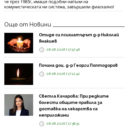
че през 1985г, имаше подобни напъни на
комунистическата ни система, завършили фиаскално!
Още от Новини
Отиде си психиатърът д-р Николай
Янакиев
06.08.2026 | 17:57:46
Почина доц. д-р Георги Поптодоров
06.08.2026 | 17:12:42
Светла Качарова: При редките
болести общите правила за
доставка на лекарства са
неприложими
06.08.2026 | 17:38:51