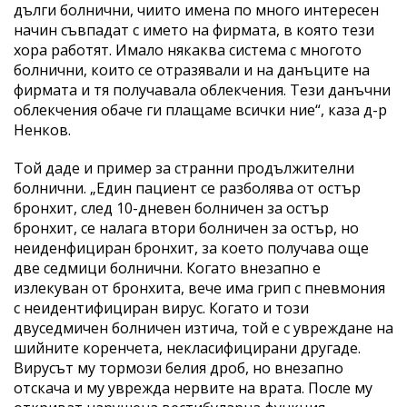
дълги болнични, чиито имена по много интересен
начин съвпадат с името на фирмата, в която тези
хора работят. Имало някаква система с многото
болнични, които се отразявали и на данъците на
фирмата и тя получавала облекчения. Тези данъчни
облекчения обаче ги плащаме всички ние“, каза д-р
Ненков.
Той даде и пример за странни продължителни
болнични. „Един пациент се разболява от остър
бронхит, след 10-дневен болничен за остър
бронхит, се налага втори болничен за остър, но
неиденфициран бронхит, за което получава още
две седмици болнични. Когато внезапно е
излекуван от бронхита, вече има грип с пневмония
с неидентифициран вирус. Когато и този
двуседмичен болничен изтича, той е с увреждане на
шийните коренчета, некласифицирани другаде.
Вирусът му тормози белия дроб, но внезапно
отскача и му уврежда нервите на врата. После му