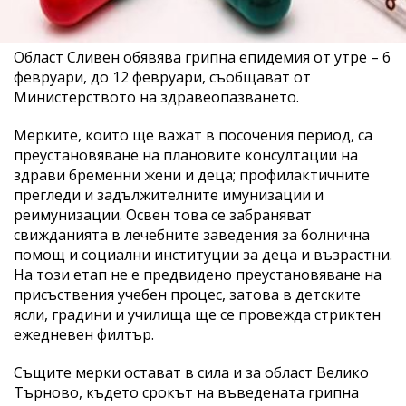
Област Сливен обявява грипна епидемия от утре – 6
февруари, до 12 февруари, съобщават от
Министерството на здравеопазването.
Мерките, които ще важат в посочения период, са
преустановяване на плановите консултации на
здрави бременни жени и деца; профилактичните
прегледи и задължителните имунизации и
реимунизации. Освен това се забраняват
свижданията в лечебните заведения за болнична
помощ и социални институции за деца и възрастни.
На този етап не е предвидено преустановяване на
присъствения учебен процес, затова в детските
ясли, градини и училища ще се провежда стриктен
ежедневен филтър.
Същите мерки остават в сила и за област Велико
Търново, където срокът на въведената грипна