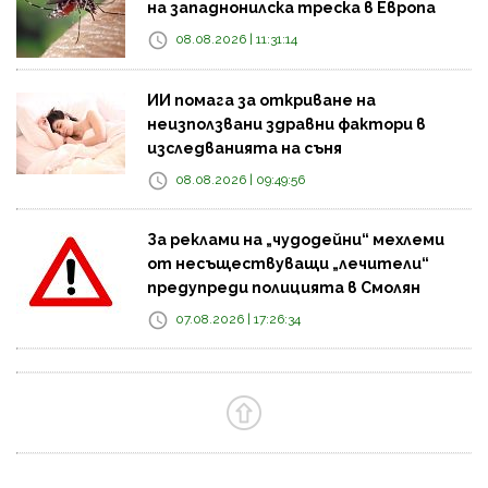
на западнонилска треска в Европа
08.08.2026 | 11:31:14
ИИ помага за откриване на
неизползвани здравни фактори в
изследванията на съня
08.08.2026 | 09:49:56
За реклами на „чудодейни“ мехлеми
от несъществуващи „лечители“
предупреди полицията в Смолян
07.08.2026 | 17:26:34