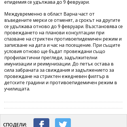
епидемия се удължава до 9 февруари.
Междувременно в област Варна част от
въведените мерки се отменят, а срокът на другите
се удължава отново до 9 февруари. Възстановява се
провеждането на планови консултации при
спазване на стриктен противоепидемичен режим и
записване на дата и час на посещение. При същите
условия отново ще бъдат провеждани също
профилактични прегледи, задължителни
имунизации и реимунизации. До петък остава в
сила забраната за свиждания и задължението за
провеждане на стриктен ежедневен филтър в
детските градини и противоепидемичен режим в
училищата.
СПОДЕЛИ: