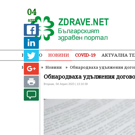
04
апр
НАЧАЛО
НОВИНИ
COVID-19
АКТУАЛНА Т
»
»
Начало
Новини
Обнародваха удължения дого
Обнародваха удължения догов
Вторник, 04 Април 2023 | 13:10:39