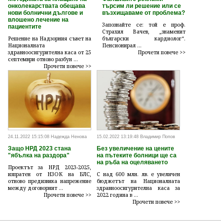
онколекарствата обещава
търсим ли решение или се
нови болнични дългове и
възхищаваме от проблема?
влошено лечение на
Запознайте се: той е проф.
пациентите
Страхил Вачев, „знаменит
Решение на Надзорния съвет на
български кардиолог“.
Националната
Пенсионирал ...
здравноосигурителна каса от 25
Прочети повече >>
септември отново разбун ...
Прочети повече >>
24.11.2022 15:15:08 Надежда Ненова
15.02.2022 13:19:48 Владимир Попов
Защо НРД 2023 стана
Без увеличение на цените
"ябълка на раздора"
на пътеките болници ще са
на ръба на оцеляването
Проектът за НРД 2023-2025,
изпратен от НЗОК на БЛС,
С над 600 млн. лв. е увеличен
отново предизвика напрежение
бюджетът на Националната
между договорнит ...
здравноосигурителна каса за
Прочети повече >>
2022 година в ...
Прочети повече >>