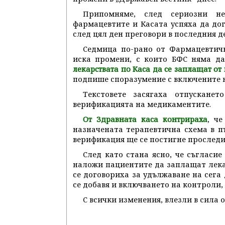
Припомняме, след сериозни н
фармацевтите и Касата успяха да до
след цял ден преговори в последния де
Седмица по-рано от Фармацевтичн
иска промени, с които БФС няма д
лекарствата по Каса да се заплащат от
подпише споразумение с включените 
Текстовете засягаха отпускане
верификацията на медикаментите.
, ч
От Здравната каса контрираха
назначената терапевтична схема в п
верификация ще се постигне проследи
След като стана ясно, че съгласи
наложи пациентите да заплащат лека
се договориха за удължаване на сега
се добавя и включването на контроли, 
С всички изменения, влезли в сила 