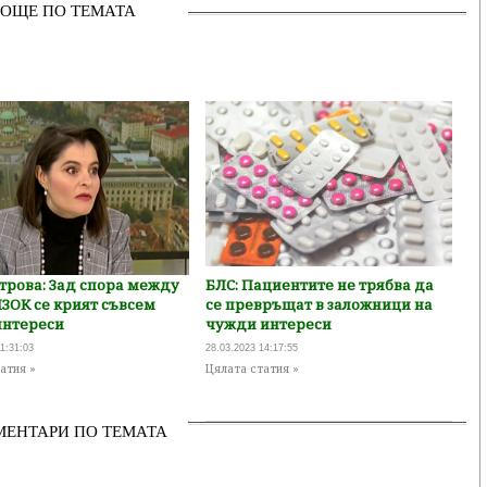
ОЩЕ ПО ТЕМАТА
трова: Зад спора между
БЛС: Пациентите не трябва да
ЗОК се крият съвсем
се превръщат в заложници на
интереси
чужди интереси
1:31:03
28.03.2023 14:17:55
атия »
Цялата статия »
МЕНТАРИ ПО ТЕМАТА