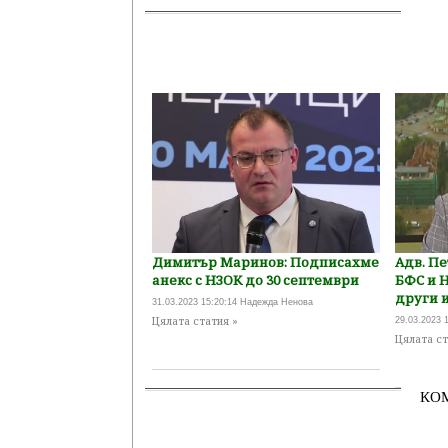
Димитър Маринов: Подписахме
Адв. Пе
анекс с НЗОК до 30 септември
БФС и Н
други 
31.03.2023 15:20:14 Надежда Ненова
Цялата статия »
29.03.2023 1
Цялата ст
КО