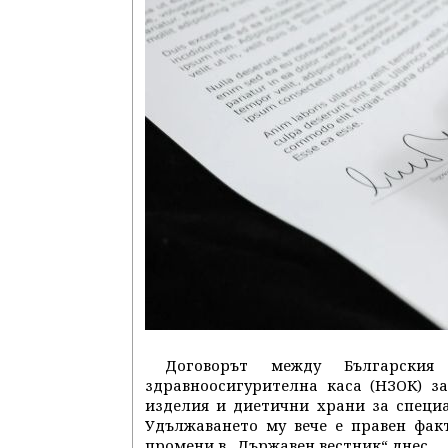
Договорът между Българския
здравноосигурителна каса (НЗОК) з
изделия и диетични храни за специ
Удължаването му вече е правен фак
промени в „Държавен вестник“ днес.