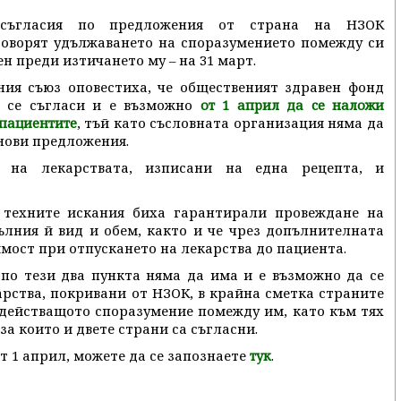
есъгласия по предложения от страна на НЗОК
говорят удължаването на споразумението помежду си
н преди изтичането му – на 31 март.
ия съюз оповестиха, че общественият здравен фонд
а се съгласи и е възможно
от 1 април да се наложи
, тъй като съсловната организация няма да
 пациентите
нови предложения.
то на лекарствата, изписани на една рецепта, и
е техните искания биха гарантирали провеждане на
ълния й вид и обем, както и че чрез допълнителната
мост при отпускането на лекарства до пациента.
е по тези два пункта няма да има и е възможно да се
рства, покривани от НЗОК, в крайна сметка страните
 действащото споразумение помежду им, като към тях
за които и двете страни са съгласни.
от 1 април, можете да се запознаете
.
тук