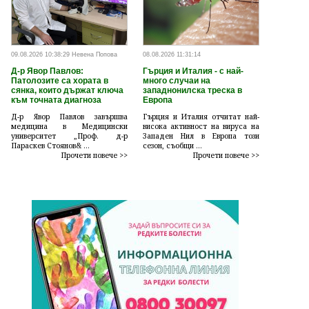
09.08.2026 10:38:29 Невена Попова
08.08.2026 11:31:14
Д-р Явор Павлов:
Гърция и Италия - с най-
Патолозите са хората в
много случаи на
сянка, които държат ключа
западнонилска треска в
към точната диагноза
Европа
Д-р Явор Павлов завършва
Гърция и Италия отчитат най-
медицина в Медицински
висока активност на вируса на
университет „Проф. д-р
Западен Нил в Европа този
Параскев Стоянов& ...
сезон, съобщи ...
Прочети повече >>
Прочети повече >>