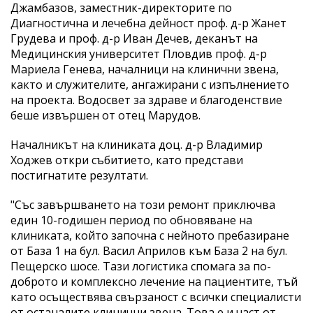
Джамбазов, заместник-директорите по
Диагностична и лечебна дейност проф. д-р Жанет
Грудева и проф. д-р Иван Дечев, деканът на
Медицинския университет Пловдив проф. д-р
Мариела Генева, началници на клинични звена,
както и служителите, ангажирани с изпълнението
на проекта. Водосвет за здраве и благоденствие
беше извършен от отец Марудов.
Началникът на клиниката доц. д-р Владимир
Ходжев откри събитието, като представи
постигнатите резултати.
"Със завършването на този ремонт приключва
един 10-годишен период по обновяване на
клиниката, който започна с нейното пребазиране
от База 1 на бул. Васил Априлов към База 2 на бул.
Пещерско шосе. Тази логистика спомага за по-
доброто и комплексно лечение на пациентите, тъй
като осъществява свързаност с всички специалисти
от останалите клинични звена. Това е и част от