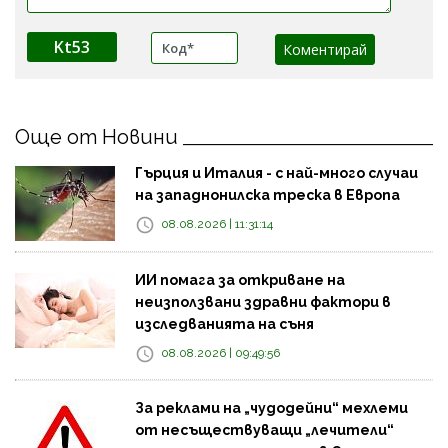
Kt53
Още от Новини
Гърция и Италия - с най-много случаи
на западнонилска треска в Европа
08.08.2026 | 11:31:14
ИИ помага за откриване на
неизползвани здравни фактори в
изследванията на съня
08.08.2026 | 09:49:56
За реклами на „чудодейни“ мехлеми
от несъществуващи „лечители“