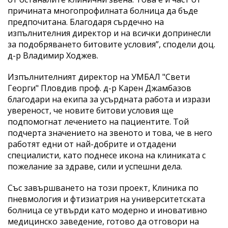
причината многопрофилната болница да бъде
предпочитана. Благодаря сърдечно на
изпълнителния директор и на всички допринесли
за подобряването битовите условия”, сподели доц.
д-р Владимир Ходжев.
Изпълнителният директор на УМБАЛ "Свети
Георги" Пловдив проф. д-р Карен Джамбазов
благодари на екипа за усърдната работа и изрази
увереност, че новите битови условия ще
подпомогнат лечението на пациентите. Той
подчерта значението на звеното и това, че в него
работят едни от най-добрите и отдадени
специалисти, като поднесе икона на клиниката с
пожелание за здраве, сили и успешни дела.
Със завършването на този проект, Клиника по
пневмология и фтизиатрия на университетската
болница се утвърди като модерно и иновативно
медицинско заведение, готово да отговори на