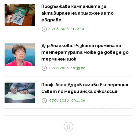
Продължава кампанията за
активиране на приложението
еЗдраве
07.08.2026 | 11:24:10
Д-р Ангелова: Рязката промяна на
температурата може да доведе до
термичен шок
07.08.2026 | 10:35:06
Проф. Асен Дудов оглави Експертния
съвет по медицинска онкология
07.08.2026 | 09:41:05