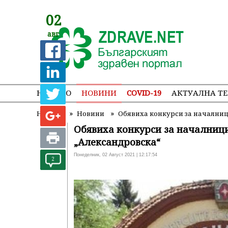
02
авг
НАЧАЛО
НОВИНИ
COVID-19
АКТУАЛНА Т
»
»
Начало
Новини
Обявиха конкурси за началниц
Обявиха конкурси за началници
„Александровска“
Понеделник, 02 Август 2021 | 12:17:54
2