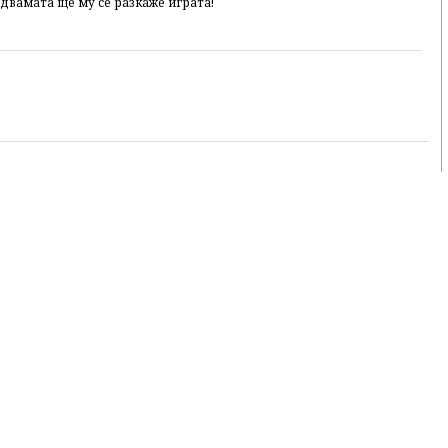
 двамата ще му се разкаже играта!