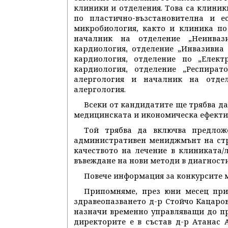
клиники и отделения. Това са клиник
по пластично-възстановителна и е
микробиология, както и клиника по
началник на отделение „Неинваз
кардиология, отделение „Инвазивна
кардиология, отделение по „Елек
кардиология, отделение „Респира
алергология и началник на отде
алергология.
Всеки от кандидатите ще трябва д
медицинската и икономическа ефективнос
Той трябва да включва предлож
административен мениджмънт на стр
качеството на лечение в клиниката/
въвеждане на нови методи в диагности
Повече информация за конкурсите 
Припомняме, през юни месец при
здравеопазването д-р Стойчо Кацаро
назначи временно управляващи до пр
директорите е в състав д-р Атанас 