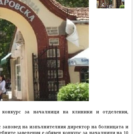
а конкурс за началници на клиники и отделения,
ъс заповед на изпълнителния директор на болницата и
ебните заведения е обявен конкурс за началници на 10