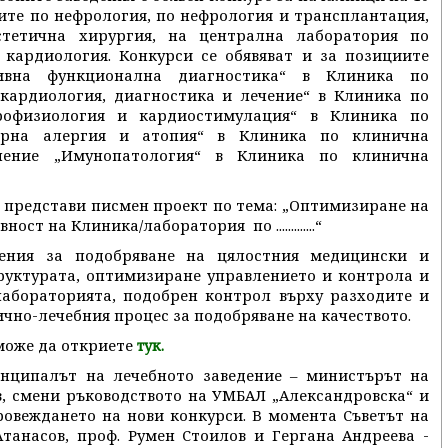
ите по нефрология, по нефрология и трансплантация,
стетична хирургия, на централна лаборатория по
 кардиология. Конкурси се обявяват и за позициите
ивна функционална диагностика“ в Клиника по
 кардиология, диагностика и лечение“ в Клиника по
трофизиология и кардиостимулация“ в Клиника по
торна алергия и атопия“ в Клиника по клинична
ление „Имунопатология“ в Клиника по клинична
а представи писмен проект по тема: „Оптимизиране на
т на Клиника/лаборатория по .............“
ения за подобряване на цялостния медицински и
уктурата, оптимизиране управлението и контрола и
лабораторията, подобрен контрол върху разходите и
чно-лечебния процес за подобряване на качеството.
може да откриете
тук.
нципалът на лечебното заведение – министърът на
в, смени ръководството на УМБАЛ „Александровска“ и
овеждането на нови конкурси. В момента Съветът на
Атанасов, проф. Румен Стоилов и Гергана Андреева -