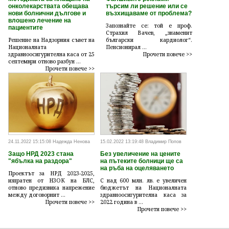
онколекарствата обещава
търсим ли решение или се
нови болнични дългове и
възхищаваме от проблема?
влошено лечение на
Запознайте се: той е проф.
пациентите
Страхил Вачев, „знаменит
Решение на Надзорния съвет на
български кардиолог“.
Националната
Пенсионирал ...
здравноосигурителна каса от 25
Прочети повече >>
септември отново разбун ...
Прочети повече >>
24.11.2022 15:15:08 Надежда Ненова
15.02.2022 13:19:48 Владимир Попов
Защо НРД 2023 стана
Без увеличение на цените
"ябълка на раздора"
на пътеките болници ще са
на ръба на оцеляването
Проектът за НРД 2023-2025,
изпратен от НЗОК на БЛС,
С над 600 млн. лв. е увеличен
отново предизвика напрежение
бюджетът на Националната
между договорнит ...
здравноосигурителна каса за
Прочети повече >>
2022 година в ...
Прочети повече >>