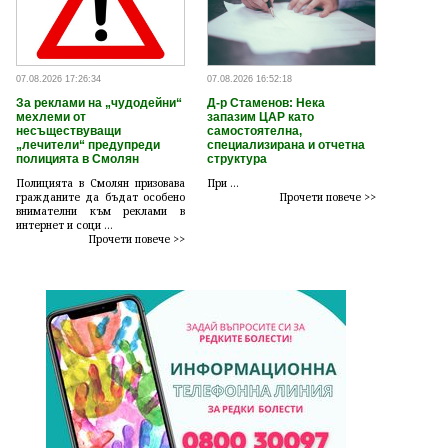
07.08.2026 17:26:34
07.08.2026 16:52:18
За реклами на „чудодейни“
Д-р Стаменов: Нека
мехлеми от
запазим ЦАР като
несъществуващи
самостоятелна,
„лечители“ предупреди
специализирана и отчетна
полицията в Смолян
структура
Полицията в Смолян призовава
При ...
гражданите да бъдат особено
Прочети повече >>
внимателни към реклами в
интернет и соци ...
Прочети повече >>