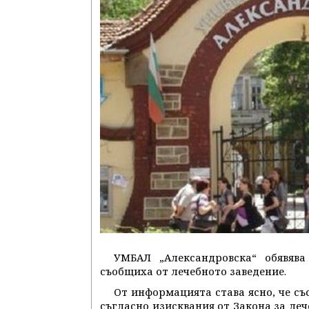
УМБАЛ „Александровска“ обявяв
съобщиха от лечебното заведение.
От информацията става ясно, че с
съгласно изисквания от Закона за леч