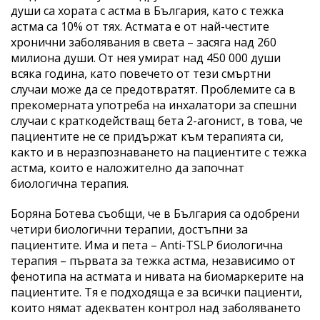
души са хората с астма в България, като с тежка
астма са 10% от тях. Астмата е от най-честите
хронични заболявания в света – засяга над 260
милиона души. От нея умират над 450 000 души
всяка година, като повечето от тези смъртни
случаи може да се предотвратят. Проблемите са в
прекомерната употреба на инхалатори за спешни
случаи с краткодействащ бета 2-агонист, в това, че
пациентите не се придържат към терапията си,
както и в неразпознаването на пациентите с тежка
астма, които е наложително да започнат
биологична терапия.
Боряна Ботева съобщи, че в България са одобрени
четири биологични терапии, достъпни за
пациентите. Има и пета – Anti-TSLP биологична
терапия – първата за тежка астма, независимо от
фенотипа на астмата и нивата на биомаркерите на
пациентите. Тя е подходяща е за всички пациенти,
които нямат адекватен контрол над заболяването