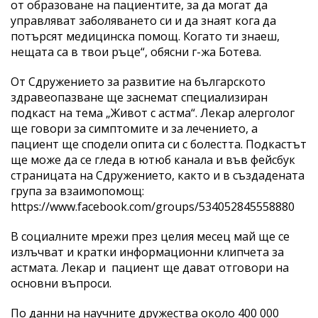
от образоване на пациентите, за да могат да
управляват заболяването си и да знаят кога да
потърсят медицинска помощ. Когато ти знаеш,
нещата са в твои ръце“, обясни г-жа Ботева.
От Сдружението за развитие на българското
здравеопазване ще заснемат специализиран
подкаст на тема „Живот с астма“. Лекар алерголог
ще говори за симптомите и за лечението, а
пациент ще сподели опита си с болестта. Подкастът
ще може да се гледа в ютюб канала и във фейсбук
страницата на Сдружението, както и в създадената
група за взаимопомощ:
https://www.facebook.com/groups/534052845558880
В социалните мрежи през целия месец май ще се
излъчват и кратки информационни клипчета за
астмата. Лекар и пациент ще дават отговори на
основни въпроси.
По данни на научните дружества около 400 000