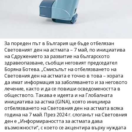
За пореден път в България ще бъде отбелязан
Световният ден на астмата – 7 май, по инициатива
на Сдружението за развитие на българското
здравеопазване, съобщи неговият председател
Боряна Ботева. „Смисълът на отбелязването на
Световния ден на астмата е точно в това – хората
да имат информация за заболяването и за неговото
лечение, както и да се повиши осведомеността в
обществото. Такава е идеята и на Глобалната
инициатива за астма (GINA), която инициира
отбелязването на Световния ден на астмата всяка
година на 7 май. През 2024 г. слоганът на Световния
ден е „Информираността за астмата дава
възможности“, с което се акцентира върху нуждата