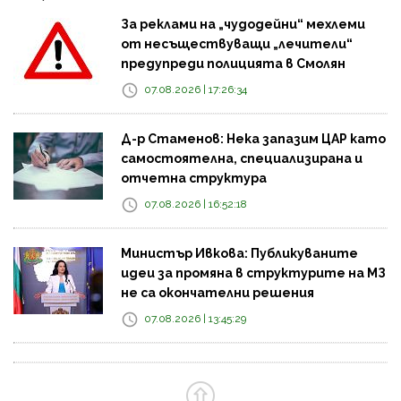
За реклами на „чудодейни“ мехлеми
от несъществуващи „лечители“
предупреди полицията в Смолян
07.08.2026 | 17:26:34
Д-р Стаменов: Нека запазим ЦАР като
самостоятелна, специализирана и
отчетна структура
07.08.2026 | 16:52:18
Министър Ивкова: Публикуваните
идеи за промяна в структурите на МЗ
не са окончателни решения
07.08.2026 | 13:45:29