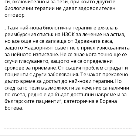
си, включително и за тези, при които другите
биологични терапии не дават задоволителен
отговор.
„Тази най-нова биологична терапия е влязла в
реимбурсния списък на НЗОК за лечение на астма,
но все още не се заплаща от Здравната каса,
защото Надзорният съвет не е приел изискванията
за нейното изписване. Не се знае кога точно ще се
случи гласуването, защото не са определени
срокове за приемане. От същия проблем страдат и
пациенти с други заболявания. Те чакат прекалено
дълго време за достъп до най-нови терапии. Но
след като тези възможности за лечение са налични
по света, редно е да бъдат достъпни навреме и за
българските пациенти“, категорична е Боряна
Ботева.