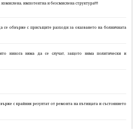
 измислена, импотентна и безсмислена структура!!!!
а се обвърже с присъщите разходи за оказването на болничната
оито никога няма да се случат, защото няма политически и
.
върже с крайния резултат от ремонта на пътищата и състоянието