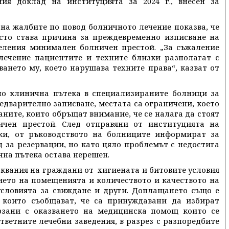
ия доклад на институцията за 2024 г., внесен за
 на жалбите по повод болничното лечение показва, че
сто става причина за преждевременно изписване на
еления минимален болничен престой. „За съжаление
лечение пациентите и техните близки разполагат с
ането му, което нарушава техните права“, казват от
о клинична пътека в специализираните болници за
едварително записване, местата са ограничени, което
ните, които обръщат внимание, че се налага да стоят
ичен престой. След отправяни от институцията на
ки, от ръководството на болниците информират за
д за резервации, но като цяло проблемът с недостига
чна пътека остава нерешен.
аквания на граждани от хигиената и битовите условия
нието на помещенията и количеството и качеството на
условията за свиждане и други. Доплащането също е
 които съобщават, че са принуждавани да избират
рзани с оказването на медицинска помощ които се
тветните лечебни заведения, в разрез с разпоредбите