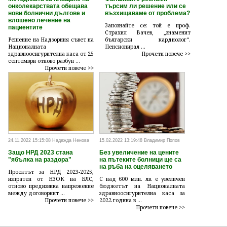
онколекарствата обещава
търсим ли решение или се
нови болнични дългове и
възхищаваме от проблема?
влошено лечение на
Запознайте се: той е проф.
пациентите
Страхил Вачев, „знаменит
Решение на Надзорния съвет на
български кардиолог“.
Националната
Пенсионирал ...
здравноосигурителна каса от 25
Прочети повече >>
септември отново разбун ...
Прочети повече >>
24.11.2022 15:15:08 Надежда Ненова
15.02.2022 13:19:48 Владимир Попов
Защо НРД 2023 стана
Без увеличение на цените
"ябълка на раздора"
на пътеките болници ще са
на ръба на оцеляването
Проектът за НРД 2023-2025,
изпратен от НЗОК на БЛС,
С над 600 млн. лв. е увеличен
отново предизвика напрежение
бюджетът на Националната
между договорнит ...
здравноосигурителна каса за
Прочети повече >>
2022 година в ...
Прочети повече >>