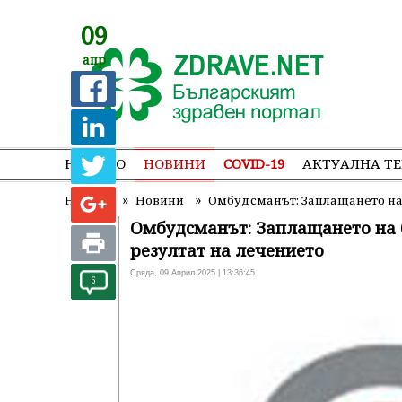
09
апр
НАЧАЛО
НОВИНИ
COVID-19
АКТУАЛНА Т
»
»
Начало
Новини
Омбудсманът: Заплащането на 
Омбудсманът: Заплащането на б
резултат на лечението
Сряда, 09 Април 2025 | 13:36:45
6