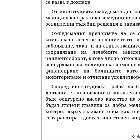
се казва в доклада.
От институцията омбудсман допълв
медицинска практика и медицински 
осъдителни съдебни решения и такива
Омбудсманът препоръчва да се с
комплексно лечение на пациентите по
заболяване, така и на съпътстващите
съхраняване на лечебните заве
nациентооборот, в това число относно
осигуряване на медицинска помощ с д
финансиране на болниците като
мониториране и отчитане удовлетвор
Според институцията трябва да б
допълнително поискани и заплатени от
бъде осигурено високо качество на 
бъдат приети правила за добра мед
контрол върху спазването им, както 
се гарантира в достатъчна степен защ
КО