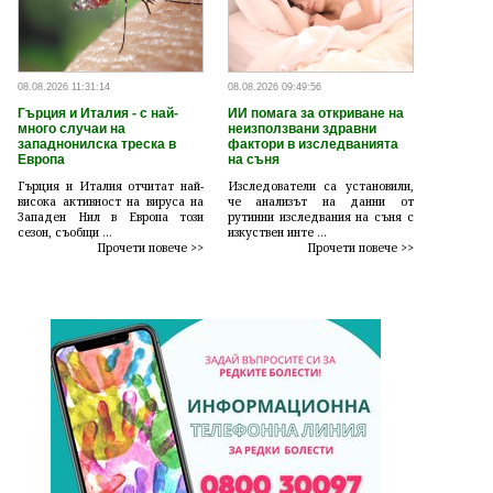
08.08.2026 11:31:14
08.08.2026 09:49:56
Гърция и Италия - с най-
ИИ помага за откриване на
много случаи на
неизползвани здравни
западнонилска треска в
фактори в изследванията
Европа
на съня
Гърция и Италия отчитат най-
Изследователи са установили,
висока активност на вируса на
че анализът на данни от
Западен Нил в Европа този
рутинни изследвания на съня с
сезон, съобщи ...
изкуствен инте ...
Прочети повече >>
Прочети повече >>