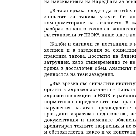
на изискванията на Наредбата за осъ
„В тази връзка следва да се отбел
заплатят за такива услуги би до
компрометиране на лечението. В ж
разбрал за какво точно са заплатени
възстановени от НЗОК“, пише още в до
Жалби и сигнали са постъпили в 
хосписи и в заведения за социални
практика такова. Достъпът на близк
затруднен, като същевременно те не
грижа в достатъчен обем. Анализът 
дейността на тези заведения.
„Във връзка със сигналите инстит
органи в здравеопазването - Изпълн
здравни инспекции и НЗОК и районнит
нормативно определените им право
нарушения налагат предвидените 
граждани изразяват недоволство, ч
документация и писмените обяснен
кредитират техните твърдения и не с
и обстоятелства, както и че констат