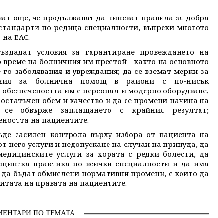
ат още, че продължават да липсват правила за добра
стандарти по редица специалности, въпреки многото
 на ВАС.
ъздадат условия за гарантиране провеждането на
 време на болничния им престой - както на основното
 го заболявания и увреждания; да се вземат мерки за
дения за болнична помощ в райони с по-нисък
 обезпечеността им с персонал и модерно оборудване,
остатъчен обем и качество и да се промени начина на
 се обвърже заплащането с крайния резултат;
еността на пациентите.
ъде засилен контрола върху избора от пациента на
 него услуги и недопускане на случаи на принуда, да
медицинските услуги за хората с редки болести, да
ицинска практика по всички специалности и да има
и да бъдат обмислени нормативни промени, с които да
итата на правата на пациентите.
МЕНТАРИ ПО ТЕМАТА