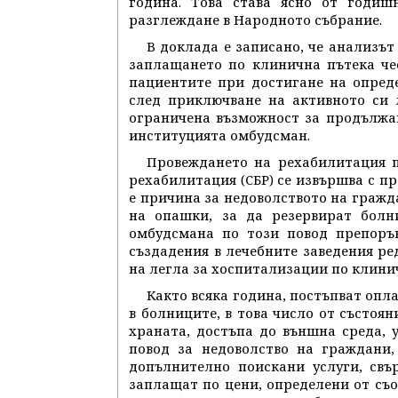
година. Това става ясно от годишн
разглеждане в Народното събрание.
В доклада е записано, че анализът
заплащането по клинична пътека че
пациентите при достигане на опред
след приключване на активното си 
ограничена възможност за продължав
институцията омбудсман.
Провеждането на рехабилитация п
рехабилитация (СБР) се извършва с пр
е причина за недоволството на гражда
на опашки, за да резервират болн
омбудсмана по този повод препоръ
създадения в лечебните заведения ре
на легла за хоспитализации по клини
Както всяка година, постъпват опл
в болниците, в това число от състоя
храната, достъпа до външна среда, 
повод за недоволство на граждани,
допълнително поискани услуги, свъ
заплащат по цени, определени от съо