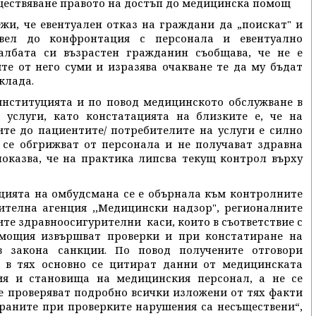
ществяване правото на достъп до медицинска помощ
ежи, че евентуален отказ на граждани да „поискат" и
вел до конфронтация с персонала и евентуално
албата си възрастен гражданин съобщава, че не е
те от него суми и изразява очакване те да му бъдат
клада.
институцията и по повод медицинското обслужване в
 услуги, като констатацията на близките е, че на
ите до пациентите/ потребителите на услуги е силно
 се обгрижват от персонала и не получават здравна
показва, че на практика липсва текущ контрол върху
уцията на омбудсмана се е обърнала към контролните
ителна агенция ,,Медицински надзор", регионалните
е здравноосигурителни каси, които в съответствие с
мощия извършват проверки и при констатиране на
в закона санкции. По повод получените отговори
е в тях основно се цитират данни от медицинската
ия и становища на медицинския персонал, а не се
е проверяват подробно всички изложени от тях факти
ираните при проверките нарушения са несъществени“,