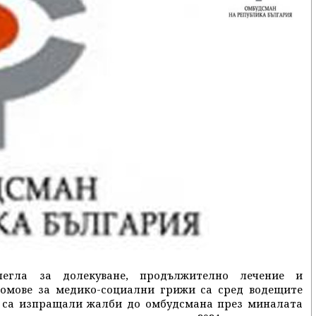
егла за долекуване, продължително лечение и
домове за медико-социални грижи са сред водещите
 са изпращали жалби до омбудсмана през миналата