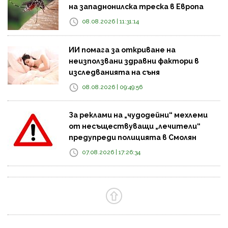
на западнонилска треска в Европа
08.08.2026 | 11:31:14
ИИ помага за откриване на
неизползвани здравни фактори в
изследванията на съня
08.08.2026 | 09:49:56
За реклами на „чудодейни“ мехлеми
от несъществуващи „лечители“
предупреди полицията в Смолян
07.08.2026 | 17:26:34