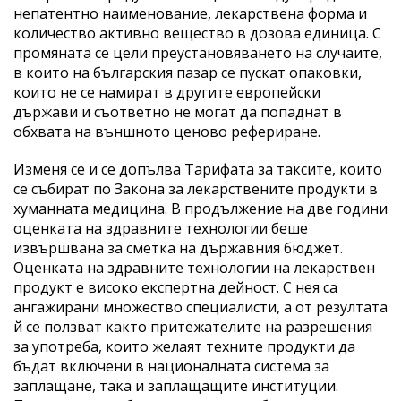
непатентно наименование, лекарствена форма и
количество активно вещество в дозова единица. С
промяната се цели преустановяването на случаите,
в които на българския пазар се пускат опаковки,
които не се намират в другите европейски
държави и съответно не могат да попаднат в
обхвата на външното ценово рефериране.
Изменя се и се допълва Тарифата за таксите, които
се събират по Закона за лекарствените продукти в
хуманната медицина. В продължение на две години
оценката на здравните технологии беше
извършвана за сметка на държавния бюджет.
Оценката на здравните технологии на лекарствен
продукт е високо експертна дейност. С нея са
ангажирани множество специалисти, а от резултата
й се ползват както притежателите на разрешения
за употреба, които желаят техните продукти да
бъдат включени в националната система за
заплащане, така и заплащащите институции.