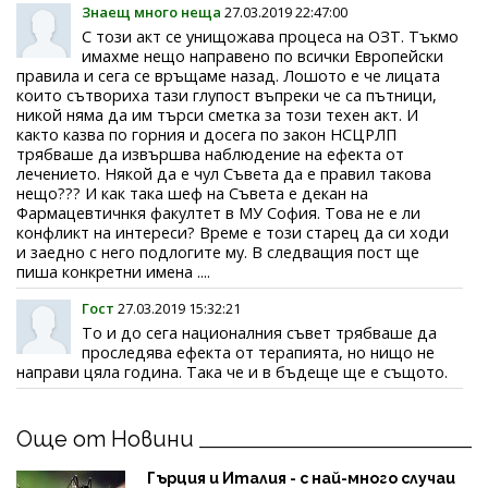
Знаещ много неща
27.03.2019 22:47:00
С този акт се унищожава процеса на ОЗТ. Тъкмо
имахме нещо направено по всички Европейски
правила и сега се връщаме назад. Лошото е че лицата
които сътвориха тази глупост въпреки че са пътници,
никой няма да им търси сметка за този техен акт. И
както казва по горния и досега по закон НСЦРЛП
трябваше да извършва наблюдение на ефекта от
лечението. Някой да е чул Съвета да е правил такова
нещо??? И как така шеф на Съвета е декан на
Фармацевтичнкя факултет в МУ София. Това не е ли
конфликт на интереси? Време е този старец да си ходи
и заедно с него подлогите му. В следващия пост ще
пиша конкретни имена ....
Гост
27.03.2019 15:32:21
То и до сега националния съвет трябваше да
проследява ефекта от терапията, но нищо не
направи цяла година. Така че и в бъдеще ще е същото.
Още от Новини
Гърция и Италия - с най-много случаи