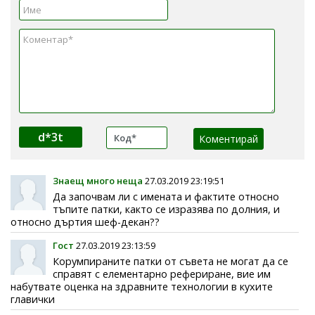
d*3t
Знаещ много неща
27.03.2019 23:19:51
Да започвам ли с имената и фактите относно
тъпите патки, както се изразява по долния, и
относно дъртия шеф-декан??
Гост
27.03.2019 23:13:59
Корумпираните патки от съвета не могат да се
справят с елементарно рефериране, вие им
набутвате оценка на здравните технологии в кухите
главички