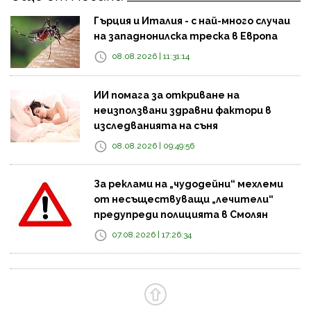
Гърция и Италия - с най-много случаи
на западнонилска треска в Европа
08.08.2026 | 11:31:14
ИИ помага за откриване на
неизползвани здравни фактори в
изследванията на съня
08.08.2026 | 09:49:56
За реклами на „чудодейни“ мехлеми
от несъществуващи „лечители“
предупреди полицията в Смолян
07.08.2026 | 17:26:34