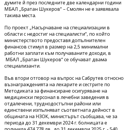
думите й през последните две календарни години
МБАЛ „Братан Шукеров“ – Смолян не е заявявала
такива места.
По проект „Насърчаване на специализации в
области с недостиг на специалисти“, по който
министерството предоставя допълнителен
финансов стимул в размер на 2,5 минимални
работни заплати към получаваните доходи, в
МБАЛ „Братан Шукеров“ се обучават двама
специализанти.
Във втори отговор на въпрос на Сабрутев относно
възнагражденията на лекарите и сестрите по
Методиката за финансиране осигуряване на
медицински персонал в лечебни заведения в
отдалечени, труднодостъпни райони или
единствени изпълняват съответната дейност в
общината на НЗОК, министърът съобщава, че за
периода до 31 декември 2024 г. болницата е
получила 474 778 лв., до 31 декември 2025 г. - 540