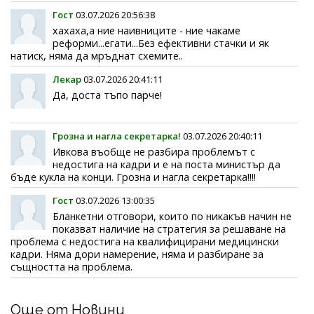
Гост
03.07.2026 20:56:38
хахаха,а ние наивниците - ние чакаме
реформи...егати...Без ефективни стачки и як
натиск, няма да мръднат схемите..
Лекар
03.07.2026 20:41:11
Да, доста тъпо парче!
Грозна и нагла секретарка!
03.07.2026 20:40:11
Ивкова въобще не разбира проблемът с
недостига на кадри и е на поста министър да
бъде кукла на конци. Грозна и нагла секретарка!!!!
Гост
03.07.2026 13:00:35
Бланкетни отговори, които по никакъв начин не
показват наличие на стратегия за решаване на
проблема с недостига на квалифицирани медицински
кадри. Няма дори намерение, няма и разбиране за
същността на проблема.
Още от Новини