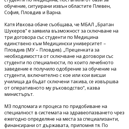
обучение, ситуирани извън областите Плевен,
София, Пловдив и Варна.
Катя Ивкова обаче съобщава, че МБАЛ „Братан
Шукеров" е заявила възможност за сключване на
три договора със студенти по Медицина
единствено към Медицински университет –
Пловдив (МУ – Пловдив). „Преценката за
необходимостта от сключване на договори със
студенти по специалности, по които лечебното
заведение е получило одобрение за обучение на
студенти, включително с кое или кои висши
училища да бъдат сключени такива, се извършва
от оперативното му ръководство“, казва
министърът.
МЗ подпомага и процеса по придобиване на
специалност в системата на здравеопазването чрез
ежегодно определяне на места за специализанти,
финансирани от държавата, припомня тя. По