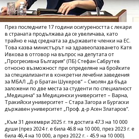
През последните 17 години осигуреността с лекари
в страната продължава да се увеличава, като
трайно е над средната за държавите членки на ЕС.
Това казва министърът на здравеопазването Катя
Ивкова в отговор на въпрос на депутата от
„Прогресивна България“ (ПБ) Стефан Сабрутев
относно възможност при определяне на бройките
за специализанти в конкретни лечебни заведения
за МБАЛ „Д-р Братан Шукеров“ – Смолян да бъда
заложени по две места за студенти по специалност
„Медицина“ за Медицински университет – Варна,
Тракийски университет – Стара Загора и Бургаски
държавен университет „Проф. д-р Асен Златаров“.
„Към 31 декември 2025 г. тя достига 47.3 на 10 000
души (през 2024 г. е била 46.8 на 10 000, през 2023 г. е
била 46,4 на 10 000, а през 2022 г. - 45.9 на 10 000).