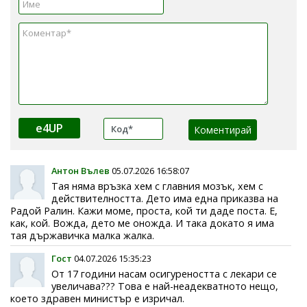
e4UP
Антон Вълев
05.07.2026 16:58:07
Тая няма връзка хем с главния мозък, хем с
действителността. Дето има една приказва на
Радой Ралин. Кажи моме, проста, кой ти даде поста. Е,
как, кой. Вожда, дето ме оножда. И така докато я има
тая държавичка малка жалка.
Гост
04.07.2026 15:35:23
От 17 години насам осигуреността с лекари се
увеличава??? Това е най-неадекватното нещо,
което здравен министър е изричал.