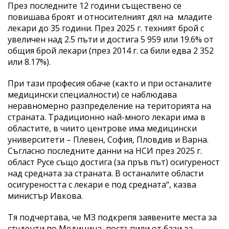
През последните 12 години съществено се
повишава броят и относителният дял на младите
лекари до 35 години. През 2025 г. техният брой с
увеличен над 2.5 пъти и достига 5 959 или 19.6% от
общия брой лекари (през 2014 г. са били едва 2 352
или 8.17%).
При тази професия обаче (както и при останалите
медицински специалности) се наблюдава
неравномерно разпределение на територията на
страната. Традиционно най-много лекари има в
областите, в чиито центрове има медицински
университети – Плевен, София, Пловдив и Варна.
Съгласно последните данни на НСИ през 2025 г.
област Русе също достига (за пръв път) осигуреност
над средната за страната. В останалите области
осигуреността с лекари е под средната“, казва
министър Ивкова.
Тя подчертава, че МЗ подкрепя заявените места за
студенти по Медицина, постъпили от бази за