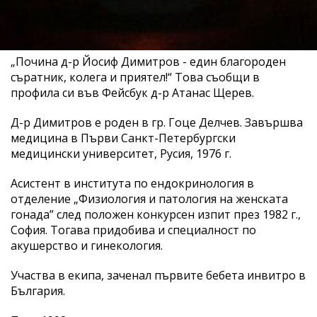
„Почина д-р Йосиф Димитров - един благороден
съратник, колега и приятел!“ Това съобщи в
профила си във Фейсбук д-р Атанас Щерев.
Д-р Димитров е роден в гр. Гоце Делчев. Завършва
медицина в Първи Санкт-Петербургски
медицински университет, Русия, 1976 г.
Асистент в института по ендокринология в
отделение „Физиология и патология на женската
гонада” след положен конкурсен изпит през 1982 г.,
София. Тогава придобива и специалност по
акушерство и гинекология.
Участва в екипа, заченал първите бебета инвитро в
България.