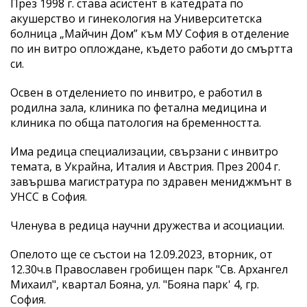
През 1998 г. става асистент в катедрата по
акушерство и гинекология на Университетска
болница „Майчин Дом” към МУ София в отделение
по ин витро оплождане, където работи до смъртта
си.
Освен в отделението по инвитро, е работил в
родилна зала, клиника по фетална медицина и
клиника по обща патология на бременността.
Има редица специализации, свързани с инвитро
темата, в Украйна, Италия и Австрия. През 2004 г.
завършва магистратура по здравен мениджмънт в
УНСС в София.
Членува в редица научни дружества и асоциации.
Опелото ще се състои на 12.09.2023, вторник, от
12.30ч.в Православен гробищен парк "Св. Архангел
Михаил", квартал Бояна, ул. "Бояна парк' 4, гр.
София.