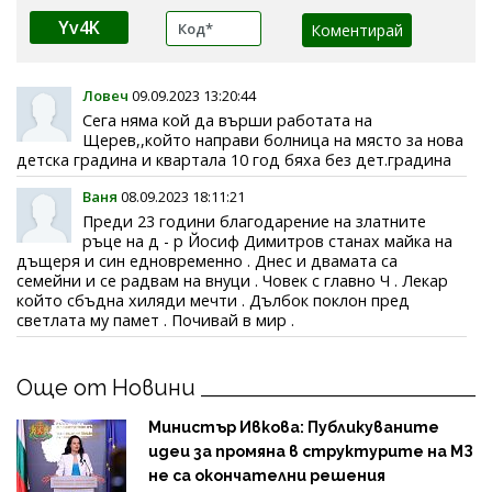
Yv4K
Ловеч
09.09.2023 13:20:44
Сега няма кой да върши работата на
Щерев,,който направи болница на място за нова
детска градина и квартала 10 год бяха без дет.градина
Ваня
08.09.2023 18:11:21
Преди 23 години благодарение на златните
ръце на д - р Йосиф Димитров станах майка на
дъщеря и син едновременно . Днес и двамата са
семейни и се радвам на внуци . Човек с главно Ч . Лекар
който сбъдна хиляди мечти . Дълбок поклон пред
светлата му памет . Почивай в мир .
Още от Новини
Министър Ивкова: Публикуваните
идеи за промяна в структурите на МЗ
не са окончателни решения