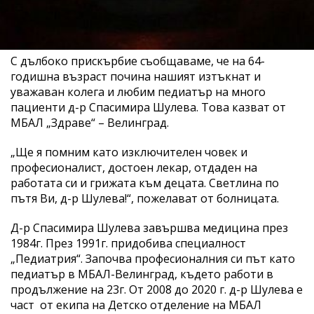
С дълбоко прискърбие съобщаваме, че на 64-
годишна възраст почина нашият изтъкнат и
уважаван колега и любим педиатър на много
пациенти д-р Спасимира Шулева. Това казват от
МБАЛ „Здраве“ – Велинград.
„Ще я помним като изключителен човек и
професионалист, достоен лекар, отдаден на
работата си и грижата към децата. Светлина по
пътя Ви, д-р Шулева!“, пожелават от болницата.
Д-р Спасимира Шулева завършва медицина през
1984г. През 1991г. придобива специалност
„Педиатрия“. Започва професионалния си път като
педиатър в МБАЛ-Велинград, където работи в
продължение на 23г. От 2008 до 2020 г. д-р Шулева е
част от екипа на Детско отделение на МБАЛ