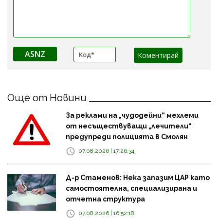
ASNZ
Още от Новини
За реклами на „чудодейни“ мехлеми
от несъществуващи „лечители“
предупреди полицията в Смолян
07.08.2026 | 17:26:34
Д-р Стаменов: Нека запазим ЦАР като
самостоятелна, специализирана и
отчетна структура
07.08.2026 | 16:52:18