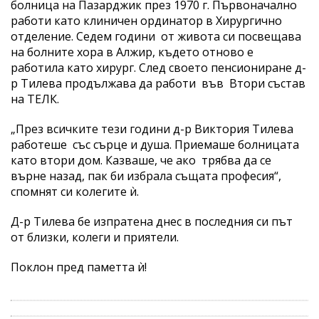
болница на Пазарджик през 1970 г. Първоначално
работи като клиничен ординатор в Хирургично
отделение. Седем години от живота си посвещава
на болните хора в Алжир, където отново е
работила като хирург. След своето пенсиониране д-
р Тилева продължава да работи във Втори състав
на ТЕЛК.
„През всичките тези години д-р Виктория Тилева
работеше със сърце и душа. Приемаше болницата
като втори дом. Казваше, че ако трябва да се
върне назад, пак би избрала същата професия“,
спомнят си колегите ѝ.
Д-р Тилева бе изпратена днес в последния си път
от близки, колеги и приятели.
Поклон пред паметта ѝ!