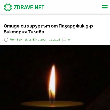
Отиде си хирургът от Пазарджик д-р
Виктория Тилева
Четвъртък, 29 Юни 2023 | 12:27:28
0