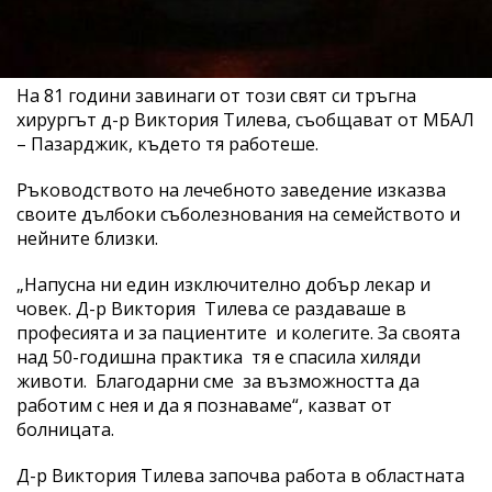
На 81 години завинаги от този свят си тръгна
хирургът д-р Виктория Тилева, съобщават от МБАЛ
– Пазарджик, където тя работеше.
Ръководството на лечебното заведение изказва
своите дълбоки съболезнования на семейството и
нейните близки.
„Напусна ни един изключително добър лекар и
човек. Д-р Виктория Тилева се раздаваше в
професията и за пациентите и колегите. За своята
над 50-годишна практика тя е спасила хиляди
животи. Благодарни сме за възможността да
работим с нея и да я познаваме“, казват от
болницата.
Д-р Виктория Тилева започва работа в областната