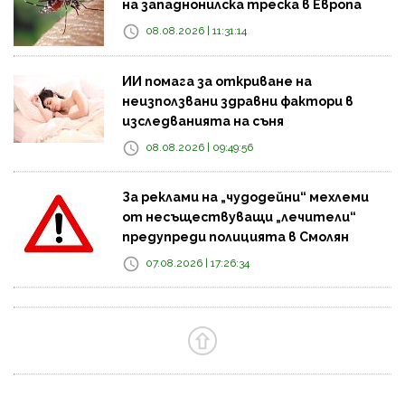
на западнонилска треска в Европа
08.08.2026 | 11:31:14
ИИ помага за откриване на
неизползвани здравни фактори в
изследванията на съня
08.08.2026 | 09:49:56
За реклами на „чудодейни“ мехлеми
от несъществуващи „лечители“
предупреди полицията в Смолян
07.08.2026 | 17:26:34