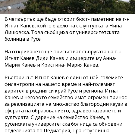
В четвъртък ще бъде открит бюст- паметник на г-н
Игнат Канев, който е дело на склуптурката Нина
Лишовска. Това съобщиха от университетската
болница в Русе.
На откриването ще присъстват съпругата на г-н
Игнат Канев Диди Канев и дъщерите му Анна-
Мария Канев и Кристина- Мария Канев.
Българинът Игнат Канев е един от най-големите
филантропи на нашето време и най-големият
дарител в родния си край Русе и региона. Игнат
Канев и неговото семейство имат огромен принос
за реализацията на множество благородни каузи в
сферата на образованието, здравеопазването и
културата. С дарение на семейство Канев, в
русенската университетска болница са обновени
отделенията по Педиатрия, Трансфузоинна