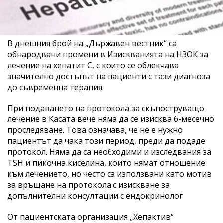
В днешния брой на „Държавен вестник“ са
обнародвани промени в Изискванията на НЗОК за
лечение на хепатит C, с които се облекчава
значително достъпът на пациенти с тази диагноза
до съвременна терапия.
При подаването на протокола за скъпоструващо
лечение в Касата вече няма да се изисква 6-месечно
проследяване. Това означава, че не е нужно
пациентът да чака този период, преди да подаде
протокол. Няма да са необходими и изследвания за
TSH и пикочна киселина, които нямат отношение
към лечението, но често са използвани като мотив
за връщане на протокола с изискване за
допълнителни консултации с ендокринолог
От пациентската организация „Хепактив“