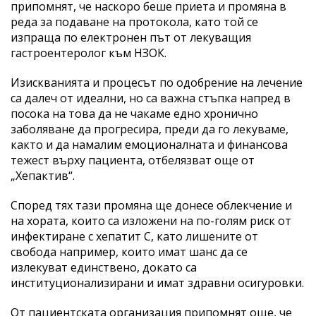
припомнят, че наскоро беше приета и промяна в
реда за подаване на протокола, като той се
изпраща по електронен път от лекуващия
гастроентеролог към НЗОК.
Изискванията и процесът по одобрение на лечение
са далеч от идеални, но са важна стъпка напред в
посока на това да не чакаме едно хронично
заболяване да прогресира, преди да го лекуваме,
както и да намалим емоционалната и финансова
тежест върху пациента, отбелязват още от
„Хепактив“.
Според тях тази промяна ще донесе облекчение и
на хората, които са изложени на по-голям риск от
инфектиране с хепатит С, като лишените от
свобода например, които имат шанс да се
излекуват единствено, докато са
институционализирани и имат здравни осигуровки.
От пациентската организация припомнят още, че