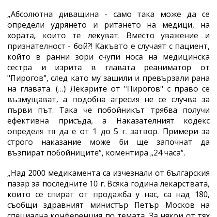
„Абсолютна диващина - само така може да се
определи удрянето и ритането на медици, на
хората, които те лекуват. Вместо уважение и
признателност - бой?! Какъвто е случаят с пациент,
който в ранни зори счупи носа на медицинска
сестра и изрита в главата реаниматор от
"Пирогов", след като му зашили и превързали рана
на главата. (…) Лекарите от "Пирогов" с право се
възмущават, а подобна агресия не се случва за
първи път. Така че побойникът трябва получи
ефективна присъда, а Наказателният кодекс
определя тя да е от 1 до 5 г. затвор. Примери за
строго наказание може би ще започнат да
възпират побойниците“, коментира „24 часа“.
„Над 2000 медикамента са изчезнали от българския
пазар за последните 10 г. Всяка година лекарствата,
които се спират от продажба у нас, са над 180,
съобщи здравният министър Петър Москов на
специална конференция по темата. За някои от тях