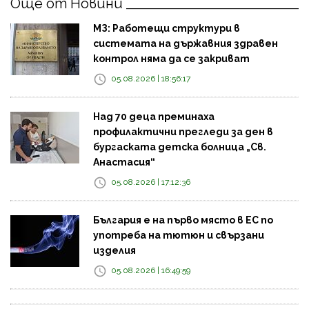
Още от Новини
МЗ: Работещи структури в
системата на държавния здравен
контрол няма да се закриват
05.08.2026 | 18:56:17
Над 70 деца преминаха
профилактични прегледи за ден в
бургаската детска болница „Св.
Анастасия“
05.08.2026 | 17:12:36
България е на първо място в ЕС по
употреба на тютюн и свързани
изделия
05.08.2026 | 16:49:59