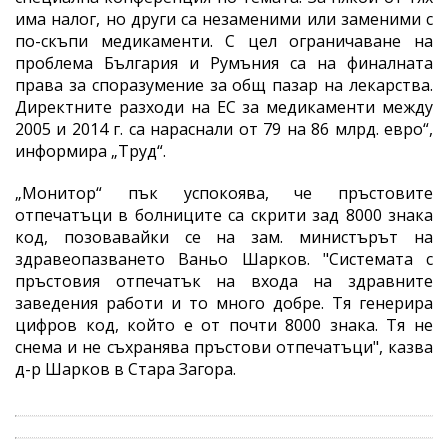
има налог, но други са незаменими или заменими с
по-скъпи медикаменти. С цел ограничаване на
проблема България и Румъния са на финалната
права за споразумение за общ пазар на лекарства.
Директните разходи на ЕС за медикаменти между
2005 и 2014 г. са нараснали от 79 на 86 млрд. евро“,
информира „Труд“.
„Монитор“ пък успокоява, че пръстовите
отпечатъци в болниците са скрити зад 8000 знака
код, позовавайки се на зам. министърът на
здравеопазването Ваньо Шарков. "Системата с
пръстовия отпечатък на входа на здравните
заведения работи и то много добре. Тя генерира
цифров код, който е от почти 8000 знака. Тя не
снема и не съхранява пръстови отпечатъци", казва
д-р Шарков в Стара Загора.