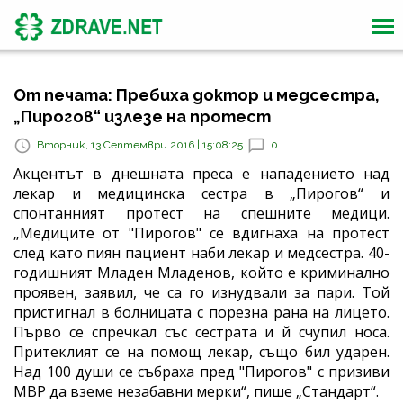
От печата: Пребиха доктор и медсестра,
„Пирогов“ излезе на протест
Вторник, 13 Септември 2016 | 15:08:25
0
Акцентът в днешната преса е нападението над
лекар и медицинска сестра в „Пирогов“ и
спонтанният протест на спешните медици.
„Медиците от "Пирогов" се вдигнаха на протест
след като пиян пациент наби лекар и медсестра. 40-
годишният Младен Младенов, който е криминално
проявен, заявил, че са го изнудвали за пари. Той
пристигнал в болницата с порезна рана на лицето.
Първо се спречкал със сестрата и й счупил носа.
Притеклият се на помощ лекар, също бил ударен.
Над 100 души се събраха пред "Пирогов" с призиви
МВР да вземе незабавни мерки“, пише „Стандарт“.