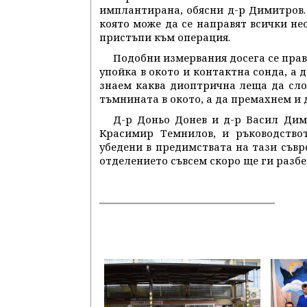
имплантирана, обясни д-р Димитров. Т
която може да се направят всички не
пристъпи към операция.
Подобни измервания досега се прав
упойка в окото и контактна сонда, а д
знаем каква диоптрична леща да сло
тъмнината в окото, а да премахнем и 
Д-р Доньо Донев и д-р Васил Дим
Красимир Темнилов, и ръководство
убедени в предимствата на тази съвр
отделението съвсем скоро ще ги разбер