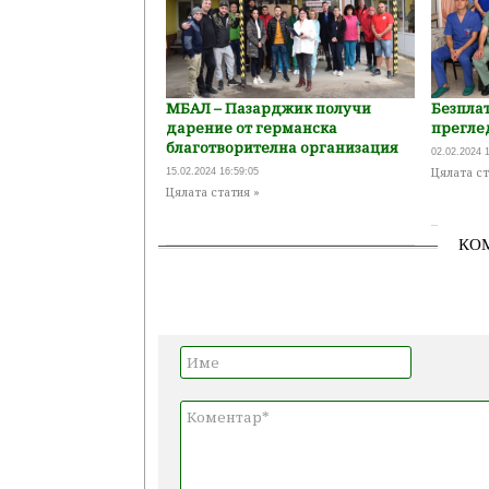
МБАЛ – Пазарджик получи
Безпла
дарение от германска
прегле
благотворителна организация
02.02.2024 
Цялата ст
15.02.2024 16:59:05
Цялата статия »
КО