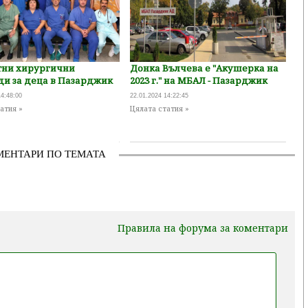
тни хирургични
Донка Вълчева е "Акушерка на
ди за деца в Пазарджик
2023 г." на МБАЛ - Пазарджик
14:48:00
22.01.2024 14:22:45
атия »
Цялата статия »
МЕНТАРИ ПО ТЕМАТА
Правила на форума за коментари