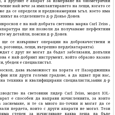
, а другият е апарат за измерване на биометрични
чение най-вече за имплантирането на лещи, когато се
же да се определя и преднокамерния ъгъл. което има
лникът на отделението д-р Доньо Донев.
роскоп e на най-добрата световна марка Carl Zeiss ,
 апаратура ще ни позволи да получаваме перфектния
те му детайли, поясни д-р Донев.
 ще се извършват операции на доброкачествени и
, роговица, лещи, вътрешно перде(катаракта).
ждат с друг не могат да бъдат забелязани, допълни
ова е най-добрият инструмент, който образно казано
и, убеден е специалистът.
кроскоп, дава възможност на хората от Пазарджишка
офия или други големи градове, а да идват при нас,
на техника и квалифицирани специалисти,заяви д-р
водство на световния лидер Carl Zeiss, модел IOL-
парат е способен да направи изчисленията, за които
а заснемане, и те са много по-точни и могат да се
али пердета, които с други апарати не могат. Тези
оляма степен за изчисляване каква леща да бъде