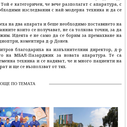
ой е категоричен, че вече разполагат с апаратура, с
обходими изследвания с най-модерна техника и да се
еха на два апарата и беше необходимо поставянето на
анните които се получават, не са толкова точни, за да
жим. Идеята е не само да се борим за премахване на
диоптри, коментира д-р Донев.
итров благодариха на изпълнителния директор, д-р
то на МБАЛ-Пазарджик за новата апаратура. Те са
еменна техника и се надяват, че и много пациенти на
ат и ще се възползват от тях.
ОЩЕ ПО ТЕМАТА