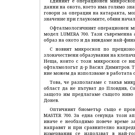
Единият е операционен микроскоп
данни на окото, което има голямо зна
говори за операция на катаракта, мо
значение при глаукомите, обяви нача
Офталмологичният операционен мик
модел LUMERA 700. Тази съвременна
образ на окото и да виждаме най-фини
С новият микроскоп по прецизно
злокачествени образувания на клепачи
Неща, които с този микроскоп се ви
офталмологът д-р Васил Димитров. Т
ние можем да използваме в работата с
Това, че разполагаме с такъв ми
област да не пътуват до Пловдив, С
защото им предлагаме същото ниво 
Донев.
Оптичният биометър също е произ
MASTER 700. За една секунда този а
иначе е необходимо повече време з
направят и при сравнително напредн
измервания се използват в най-г