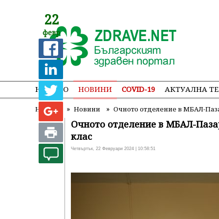
22
февр
НАЧАЛО
НОВИНИ
COVID-19
АКТУАЛНА Т
»
»
Начало
Новини
Очното отделение в МБАЛ-Паза
Очното отделение в МБАЛ-Паза
клас
Четвъртък, 22 Февруари 2024 | 10:58:51