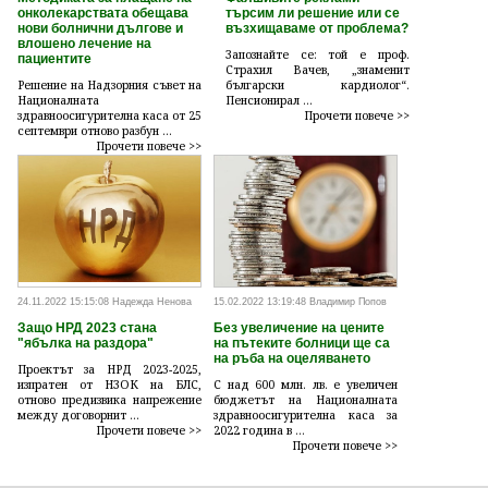
онколекарствата обещава
търсим ли решение или се
нови болнични дългове и
възхищаваме от проблема?
влошено лечение на
Запознайте се: той е проф.
пациентите
Страхил Вачев, „знаменит
Решение на Надзорния съвет на
български кардиолог“.
Националната
Пенсионирал ...
здравноосигурителна каса от 25
Прочети повече >>
септември отново разбун ...
Прочети повече >>
24.11.2022 15:15:08 Надежда Ненова
15.02.2022 13:19:48 Владимир Попов
Защо НРД 2023 стана
Без увеличение на цените
"ябълка на раздора"
на пътеките болници ще са
на ръба на оцеляването
Проектът за НРД 2023-2025,
изпратен от НЗОК на БЛС,
С над 600 млн. лв. е увеличен
отново предизвика напрежение
бюджетът на Националната
между договорнит ...
здравноосигурителна каса за
Прочети повече >>
2022 година в ...
Прочети повече >>