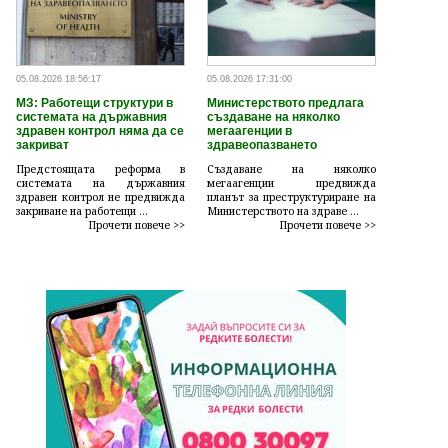
05.08.2026 18:56:17
05.08.2026 17:31:00
МЗ: Работещи структури в
Министерството предлага
системата на държавния
създаване на няколко
здравен контрол няма да се
мегаагенции в
закриват
здравеопазването
Предстоящата реформа в
Създаване на няколко
системата на държавния
мегаагенции предвижда
здравен контрол не предвижда
планът за преструктуриране на
закриване на работещи ...
Министерството на здраве ...
Прочети повече >>
Прочети повече >>