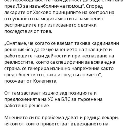
през ЛЗ за извънболнична помощ“. Според
лекарите от Хасково принципите на контрол на
отпускането на медикаменти са заменени с
рестрикциите при изписването с всички
последствия от това.
„Смятаме, че когато се вземат такива кардинални
решения без да се чуе мнението на знаещите и
работещите тази дейности и при неспазване на
реалностите, които са специфични за всяка една
страна, се генерира излишно напрежение както
сред обществото, така и сред съсловието“,
посочват от Колегията.
От там застават изцяло зад позицията и
предложенията на УС на БЛС за търсене на
работещо решение.
Мнението си по проблема дават и редица лекари,
някои от които приветстват въвеждането на