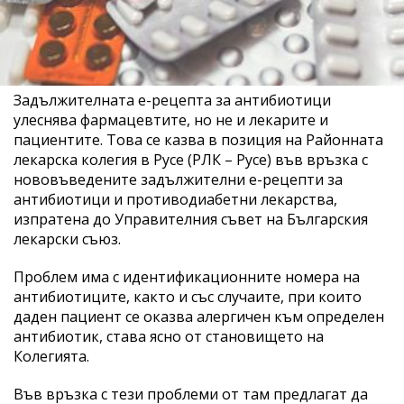
Задължителната е-рецепта за антибиотици
улеснява фармацевтите, но не и лекарите и
пациентите. Това се казва в позиция на Районната
лекарска колегия в Русе (РЛК – Русе) във връзка с
нововъведените задължителни е-рецепти за
антибиотици и противодиабетни лекарства,
изпратена до Управителния съвет на Българския
лекарски съюз.
Проблем има с идентификационните номера на
антибиотиците, както и със случаите, при които
даден пациент се оказва алергичен към определен
антибиотик, става ясно от становището на
Колегията.
Във връзка с тези проблеми от там предлагат да