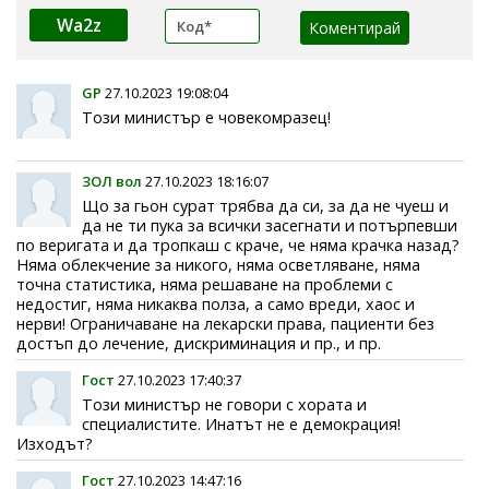
Wa2z
GP
27.10.2023 19:08:04
Този министър е човекомразец!
ЗОЛ вол
27.10.2023 18:16:07
Що за гьон сурат трябва да си, за да не чуеш и
да не ти пука за всички засегнати и потърпевши
по веригата и да тропкаш с краче, че няма крачка назад?
Няма облекчение за никого, няма осветляване, няма
точна статистика, няма решаване на проблеми с
недостиг, няма никаква полза, а само вреди, хаос и
нерви! Ограничаване на лекарски права, пациенти без
достъп до лечение, дискриминация и пр., и пр.
Гост
27.10.2023 17:40:37
Този министър не говори с хората и
специалистите. Инатът не е демокрация!
Изходът?
Гост
27.10.2023 14:47:16