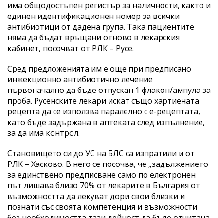
има общодостъпен регистър за наличности, както и
единен идентификационен номер за всички
антибиотици от дадена група. Така пациентите
няма да бъдат връщани отново в лекарския
кабинет, посочват от РЛК – Русе.
Сред предложенията им е още при предписано
инжекционно антибиотично лечение
първоначално да бъде отпускан 1 флакон/ампула за
проба. Русенските лекари искат също хартиената
рецепта да се използва паралелно с е-рецептата,
като бъде задържана в аптеката след изпълнение,
за да има контрол.
Становището си до УС на БЛС са изпратили и от
РЛК – Хасково. В него се посочва, че „задължението
за единствено предписване само по електронен
път лишава близо 70% от лекарите в България от
възможността да лекуват дори свои близки и
познати със своята компетенция и възможности
без необходимостта тази дейност да бъде отчитана