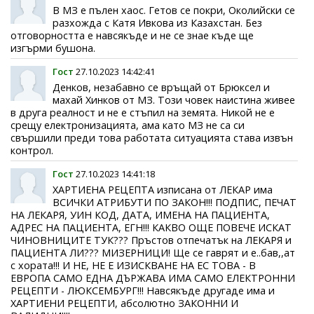
В МЗ е пълен хаос. Гетов се покри, Околийски се
разхожда с Катя Ивкова из Казахстан. Без
отговорността е навсякъде и не се знае къде ще
изгърми бушона.
Гост
27.10.2023 14:42:41
Денков, незабавно се връщай от Брюксел и
махай Хинков от МЗ. Този човек наистина живее
в друга реалност и не е стъпил на земята. Никой не е
срещу електронизацията, ама като МЗ не са си
свършили преди това работата ситуацията става извън
контрол.
Гост
27.10.2023 14:41:18
ХАРТИЕНА РЕЦЕПТА изписана от ЛЕКАР има
ВСИЧКИ АТРИБУТИ ПО ЗАКОН!!! ПОДПИС, ПЕЧАТ
НА ЛЕКАРЯ, УИН КОД, ДАТА, ИМЕНА НА ПАЦИЕНТА,
AДРЕС НА ПАЦИЕНТА, ЕГН!!! КАКВО ОЩЕ ПОВЕЧЕ ИСКАТ
ЧИНОВНИЦИТЕ ТУК??? Пръстов отпечатък на ЛЕКАРЯ и
ПАЦИЕНТА ЛИ??? МИЗЕРНИЦИ! Ще се гаврят и е..бав,,ат
с хората!!! И НЕ, НЕ Е ИЗИСКВАНЕ НА ЕС ТОВА - В
ЕВРОПА САМО ЕДНА ДЪРЖАВА ИМА САМО ЕЛЕКТРОННИ
РЕЦЕПТИ - ЛЮКСЕМБУРГ!!! Навсякъде другаде има и
ХАРТИЕНИ РЕЦЕПТИ, абсолютно ЗАКОННИ И