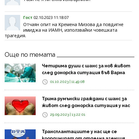
Гост
02.10.2023 11:18:07
Отчаян опит на Кремена Мизова да повдигне
имиджа на ИАМН, използвайки човешката
трагедия.
Още по темата
Четирима души с шанс за нов живот
след донорска ситуация във Варна
01.10.2023 | 11:49:08
Трима румънски граждани с шанс за
живот след донорска ситуация у нас
29.09.2023 | 13:22:01
Трансплантациите у нас ще се
координират от отделна агенция,