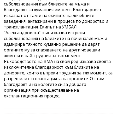
съболезнования към близките на мъжа и
благодарят за хуманния им жест. Благодарност
изказват от там и на екипите на лечебните
заведения, ангажирани в процеса по донорство и
трансплантация. Екипът на УМБАЛ
"Александровска" пък изказва искрени
съболезнования на близките на починалия мъж и
адмирира тяхното хуманно решение да дарят
органите му за спасяването на други човешки
животи в най-трудния за тях момент.
Ръководството на ВМА на свой ред изказва своята
изключителна благодарност към близките на
донорите, които въпреки трудния за тях момент, са
разрешили експлантацията на органите. От там
благодарят и на колегите си за добрата
организация при осъществяване на
експлантационния процес.