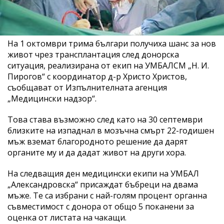
На 1 октомври трима българи получиха шанс за нов
живот чрез трансплантация след донорска
ситуация, реализирана от екип на УМБАЛСМ „Н. И.
Пирогов“ с координатор д-р Христо Христов,
съобщават от Изпълнителната агенция
„Медицински надзор“.
Това става възможно след като на 30 септември
близките на изпаднал в мозъчна смърт 22-годишен
мъж вземат благородното решение да дарят
органите му и да дадат живот на други хора.
На следващия ден медицински екипи на УМБАЛ
„Александровска“ присаждат бъбреци на двама
мъже. Те са избрани с най-голям процент органна
съвместимост с донора от общо 5 поканени за
оценка от листата на чакащи.