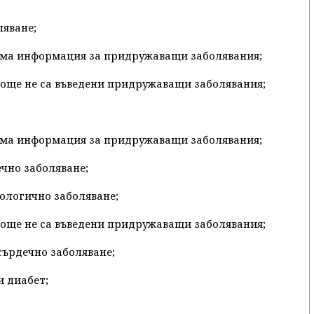
ляване;
 няма информация за придружаващи заболявания;
се още не са въведени придружаващи заболявания;
 няма информация за придружаващи заболявания;
ечно заболяване;
рологично заболяване;
се още не са въведени придружаващи заболявания;
 сърдечно заболяване;
и диабет;