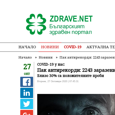
НАЧАЛО
НОВИНИ
COVID-19
АКТУАЛНА Т
»
»
Начало
Новини
Пак антирекорди: 2243 заразен
27
COVID-19 у нас:
Пак антирекорди: 2243 заразени
окт
Близо 30% са положителните проби
Вторник, 27 Октомври 2020 | 07:45:31