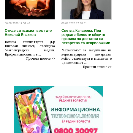
06.08.2026 17:57:46
06.08.2026 17:38:51
Отиде си психиатърът д-р
Светла Качарова: При
Николай Янакиев
редките болести общите
правила за доставка на
Почина психиатърът д-р
лекарства са неприложими
Николай Янакиев, съобщиха
благоевградски медии.
Механизмът за закупуване на
Професионалният пъ ...
нерегистрирани лекарства,
Прочети повече >>
който съществува в момента, е
единственият ...
Прочети повече >>