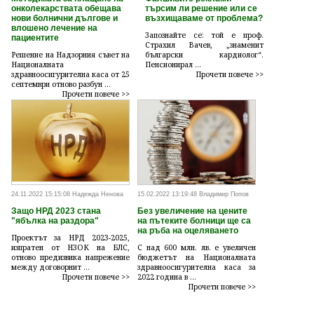
онколекарствата обещава
търсим ли решение или се
нови болнични дългове и
възхищаваме от проблема?
влошено лечение на
Запознайте се: той е проф.
пациентите
Страхил Вачев, „знаменит
Решение на Надзорния съвет на
български кардиолог“.
Националната
Пенсионирал ...
здравноосигурителна каса от 25
Прочети повече >>
септември отново разбун ...
Прочети повече >>
24.11.2022 15:15:08 Надежда Ненова
15.02.2022 13:19:48 Владимир Попов
Защо НРД 2023 стана
Без увеличение на цените
"ябълка на раздора"
на пътеките болници ще са
на ръба на оцеляването
Проектът за НРД 2023-2025,
изпратен от НЗОК на БЛС,
С над 600 млн. лв. е увеличен
отново предизвика напрежение
бюджетът на Националната
между договорнит ...
здравноосигурителна каса за
Прочети повече >>
2022 година в ...
Прочети повече >>