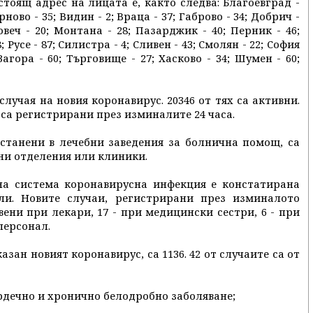
тоящ адрес на лицата е, както следва: Благоевград -
рново - 35; Видин - 2; Враца - 37; Габрово - 34; Добрич -
овеч - 20; Монтана - 28; Пазарджик - 40; Перник - 46;
; Русе - 87; Силистра - 4; Сливен - 43; Смолян - 22; София
Загора - 60; Търговище - 27; Хасково - 34; Шумен - 60;
случая на новия коронавирус. 20346 от тях са активни.
6 са регистрирани през изминалите 24 часа.
астанени в лечебни заведения за болнична помощ, са
вни отделения или клиники.
а система коронавирусна инфекция е констатирана
ли. Новите случаи, регистрирани през изминалото
овени при лекари, 17 - при медицински сестри, 6 - при
персонал.
зан новият коронавирус, са 1136. 42 от случаите са от
сърдечно и хронично белодробно заболяване;