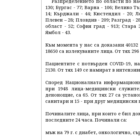
Разпределението по области по нас
130; Бургас - 77; Варна - 106; Велико Тъ
14; Кърджали - 44; Кюстендил - 20; Л
Плевен – 28; Пловдив - 209; Разград - 28
област - 52; София град - 913; Стара 
Ямбол - 43.
Към момента у нас са доказани 40132 
18650 са излекуваните лица. От тях 29
Пациентите с потвърден COVID-19, н
2130. От тях 149 се намират в интензи
Според Националната информационн
при 1948 лица-медицински служите
денонощие, са 65. От тях 27 са устан
санитари и 15 - при друг медицински 
Починалите лица, при които е бил дока
последните 24 часа. Починали са:
мъж на 79 г. с диабет, онкологично, 