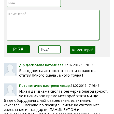
P17#
д-р Десислава Кателиева
22.07.2017 15:28:02
Благодаря на авторката за тази страхотна
статия !Много смела , много точна !
Патриотично настроен лекар
21.07.2017 17:46:46
Искам да изкажа своята безмерна благодарност,
че в най-скоро време местоработата ми ще
бъде оборудвана с най-съвременен, ефективен,
качествен, направо по последен писък на световните
изисквания и стандарти, ПАНИК БУТОН и