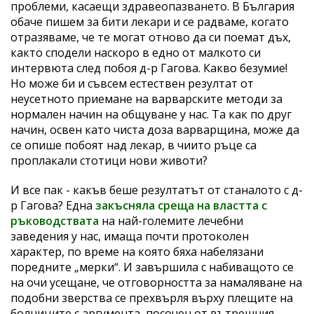
проблеми, касаещи здравеопазването. В България
обаче пишем за бити лекари и се радваме, когато
отразяваме, че те могат отново да си поемат дъх,
както сподели наскоро в едно от малкото си
интервюта след побоя д-р Гагова. Какво безумие!
Но може би и съвсем естествен резултат от
неусетното приемане на варварските методи за
нормален начин на общуване у нас. Та как по друг
начин, освен като чиста доза варварщина, може да
се опише побоят над лекар, в чиито ръце са
проплакали стотици нови животи?
И все пак - какъв беше резултатът от станалото с д-
р Гагова? Една
закъсняла среща на властта с
ръководствата
на най-големите лечебни
заведения у нас, имаща почти протоколен
характер, по време на която бяха набелязани
поредните „мерки“. И завършила с набиващото се
на очи усещане, че отговорността за намаляване на
подобни зверства се прехвърля върху плещите на
болниците с аргумента, посочен от вътрешния