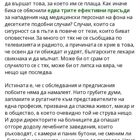
да вършат това, за което им се плаща. Как иначе
биха се обяснили
едва трите ефективни присъди
за нападения над медицински персонал на фона на
десетките подобни случаи? Случаи, които са
сигурност са в пъти в повече от тези, които биват
оповестени. За много от тях не се съобщава по
телевизията и радиото, а причината се крие в това,
че освен да ги обиждат и удрят, българските лекари
свикнаха и да мълчат. Може би от срам от
случилото се с тях, може би от липса на вяра, че
нещо ще последва.
Истината е, че с обследвания и предписания
побоите няма да намалеят. Нито грубите думи,
заплахите и ругатните към представителите на
една професия, призвана да спасява живот, макар и
в общество, в което очевидно той не струва нищо.
И дори директорите на болниците да опашат
отгоре додолу лечебните заведения, които
ръководят, с камери и паник бутони, не сменим ли