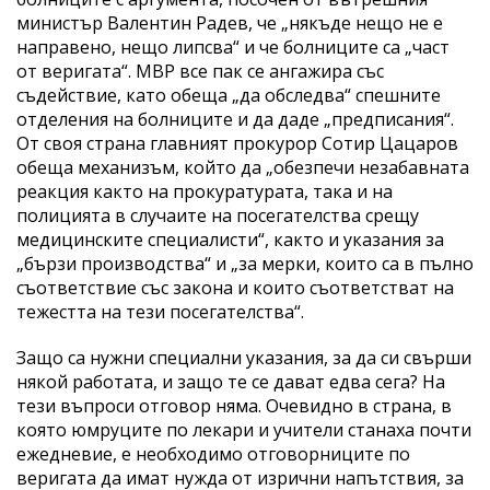
министър Валентин Радев, че „някъде нещо не е
направено, нещо липсва“ и че болниците са „част
от веригата“. МВР все пак се ангажира със
съдействие, като обеща „да обследва“ спешните
отделения на болниците и да даде „предписания“.
От своя страна главният прокурор Сотир Цацаров
обеща механизъм, който да „обезпечи незабавната
реакция както на прокуратурата, така и на
полицията в случаите на посегателства срещу
медицинските специалисти“, както и указания за
„бързи производства“ и „за мерки, които са в пълно
съответствие със закона и които съответстват на
тежестта на тези посегателства“.
Защо са нужни специални указания, за да си свърши
някой работата, и защо те се дават едва сега? На
тези въпроси отговор няма. Очевидно в страна, в
която юмруците по лекари и учители станаха почти
ежедневие, е необходимо отговорниците по
веригата да имат нужда от изрични напътствия, за