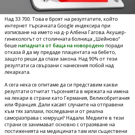
Над 33 700. Това е броят на резултатите, който
интернет търсачката Google индексира при
изписване на името на д-р Албена Гагова. Акушер-
гинекологът от столичната болница „Шейново“
беше
нападната от баща на новородено
поради
отказа й да му предаде плацентата на бебето,
защото реши да спази закона. Над 90% от тези
резултати са свързани с нанесения побой над
лекарката.
А сега нека се опитаме да си представим какви
резултати отчитат търсенията в мрежата на имена
на лекари в страни като Германия, Великобритания
или Франция. Дали касаят случаите на отправени
към тях заплахи, последвани и от реална
саморазправа с юмруци? Надали. Медиите в тези
страни се занимават основно с отразяване на
постиженията на медицината там или съществени