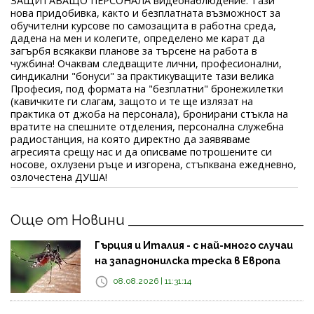
ЗАЩИТАВАЩО ПЕРСОНАЛА видеонаблюдение. Тази
нова придобивка, както и безплатната възможност за
обучителни курсове по самозащита в работна среда,
дадена на мен и колегите, определено ме карат да
загърбя всякакви планове за търсене на работа в
чужбина! Очаквам следващите лични, професионални,
синдикални "бонуси" за практикуващите тази велика
Професия, под формата на "безплатни" бронежилетки
(кавичките ги слагам, защото и те ще излязат на
практика от джоба на персонала), бронирани стъкла на
вратите на спешните отделения, персонална служебна
радиостанция, на която директно да заявяваме
агресията срещу нас и да описваме потрошените си
носове, охлузени ръце и изгорена, стъпквана ежедневно,
озлочестена ДУША!
Още от Новини
Гърция и Италия - с най-много случаи
на западнонилска треска в Европа
08.08.2026 | 11:31:14