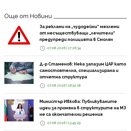
Още от Новини
За реклами на „чудодейни“ мехлеми
от несъществуващи „лечители“
предупреди полицията в Смолян
07.08.2026 | 17:26:34
Д-р Стаменов: Нека запазим ЦАР като
самостоятелна, специализирана и
отчетна структура
07.08.2026 | 16:52:18
Министър Ивкова: Публикуваните
идеи за промяна в структурите на МЗ
не са окончателни решения
07.08.2026 | 13:45:29