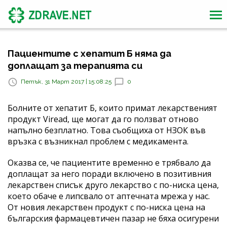
Пациентите с хепатит Б няма да
доплащат за терапията си
Петък, 31 Март 2017 | 15:08:25
0
Болните от хепатит Б, които примат лекарственият
продукт Viread, ще могат да го ползват отново
напълно безплатно. Това съобщиха от НЗОК във
връзка с възникнал проблем с медикамента.
Оказва се, че пациентите временно е трябвало да
доплащат за него поради включено в позитивния
лекарствен списък друго лекарство с по-ниска цена,
което обаче е липсвало от аптечната мрежа у нас.
От новия лекарствен продукт с по-ниска цена на
българския фармацевтичен пазар не бяха осигурени