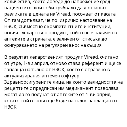
количества, което доведе до напрежение сред
пациентите, които би трябвало да доплащат
разликата в цената на Viread, посочват от касата.
От там допълват, че по изрично настояване на
НЗОК, съвместно с компетентните институции,
новият лекарствен продукт, който не е наличен в
аптеките в страната, е заличен от списъка до
осигуряването на регулярен внос на същия.
В резултат лекарственият продукт Viread, считано
от утре, 1-ви април, отново става референт и ще се
заплаща напълно от НЗОК, което е отразено в
актуализирания аптечен софтуер.
Здравноосигурените лица, на които валидността на
рецептите с предписан им медикамент позволява,
могат да го получат от аптеките от 1-ви април,
когато той отново ще бъде напълно заплащан от
НЗОК.