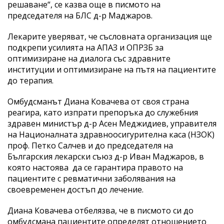
решаване“, се казва още в писмото на
председателя на БЛС д-р Маджаров.
Лекарите уверяват, че съсловната организация ще
подкрепи усилията на АПАЗ и ОПРЗБ за
оптимизиране на диалога със здравните
институции и оптимизиране на пътя на пациентите
до терапия.
Омбудсманът Диана Ковачева от своя страна
реагира, като изпрати препоръка до служебния
здравен министър д-р Асен Меджидиев, управителя
на Националната здравноосигурителна каса (НЗОК)
проф. Петко Салчев и до председателя на
Българския лекарски съюз д-р Иван Маджаров, в
която настоява да се гарантира правото на
пациентите с ревматични заболявания на
своевременен достъп до лечение.
Диана Ковачева отбелязва, че в писмото си до
омбудсмана пациентите определят отношението