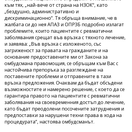
към тях, „най-вече от страна на НЗОК“, като
„бездушно, административно и
дискриминационно“. Тя обръща внимание, че в
жалбата си до нея АПАЗ и ОПРЗБ подробно излагат
проблемите, които пациентите с ревматични
заболявания срещат във връзка с тяхното лечение,
и заявява: „Във връзка с изложеното, със
загриженост за правата на гражданите и на
основание предоставените ми от Закона за
омбудсмана правомощия, се обръщам към Вас с
настойчива препоръка за разглеждане на
поставените проблеми и отправените в тази
връзка предложения. Очаквам да бъдат обсъдени
възможностите и намерено решение, с което да се
гарантира правото на пациентите с ревматични
заболявания на своевременния достъп до лечение,
като бъдат преодолени посочените затруднения и
предпоставки за нарушени техни права в хода на
процедурата“, настоява омбудсманът.