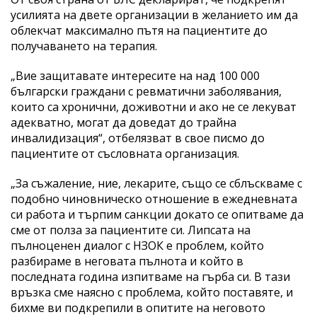
усилията на двете организации в желанието им да
облекчат максимално пътя на пациентите до
получаването на терапия.
„Вие защитавате интересите на над 100 000
български граждани с ревматични заболявания,
които са хронични, доживотни и ако не се лекуват
адекватно, могат да доведат до трайна
инвалидизация“, отбелязват в свое писмо до
пациентите от съсловната организация.
„За съжаление, ние, лекарите, също се сблъскваме с
подобно чиновническо отношение в ежедневната
си работа и търпим санкции докато се опитваме да
сме от полза за пациентите си. Липсата на
пълноценен диалог с НЗОК е проблем, който
разбираме в неговата пълнота и който в
последната година изпитваме на гърба си. В тази
връзка сме наясно с проблема, който поставяте, и
бихме ви подкрепили в опитите на неговото