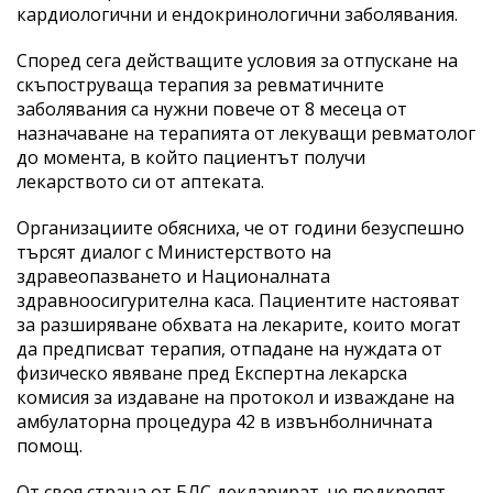
кардиологични и ендокринологични заболявания.
Според сега действащите условия за отпускане на
скъпоструваща терапия за ревматичните
заболявания са нужни повече от 8 месеца от
назначаване на терапията от лекуващи ревматолог
до момента, в който пациентът получи
лекарството си от аптеката.
Организациите обясниха, че от години безуспешно
търсят диалог с Министерството на
здравеопазването и Националната
здравноосигурителна каса. Пациентите настояват
за разширяване обхвата на лекарите, които могат
да предписват терапия, отпадане на нуждата от
физическо явяване пред Експертна лекарска
комисия за издаване на протокол и изваждане на
амбулаторна процедура 42 в извънболничната
помощ.
От своя страна от БЛС декларират, че подкрепят