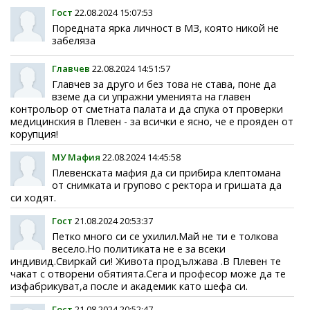
Гост
22.08.2024 15:07:53
Поредната ярка личност в МЗ, която никой не
забеляза
Главчев
22.08.2024 14:51:57
Главчев за друго и без това не става, поне да
вземе да си упражни уменията на главен
контрольор от сметната палата и да спука от проверки
медицинския в Плевен - за всички е ясно, че е прояден от
корупция!
МУ Мафия
22.08.2024 14:45:58
Плевенската мафия да си прибира клептомана
от снимката и групово с ректора и гришата да
си ходят.
Гост
21.08.2024 20:53:37
Петко много си се ухилил.Май не ти е толкова
весело.Но политиката не е за всеки
индивид.Свиркай си! Живота продължава .В Плевен те
чакат с отворени обятията.Сега и професор може да те
изфабрикуват,а после и академик като шефа си.
Гост
21.08.2024 20:52:47