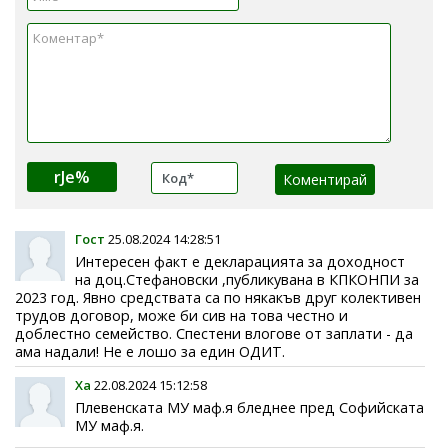
rJe%
Гост
25.08.2024 14:28:51
Интересен факт е декларацията за доходност
на доц.Стефановски ,публикувана в КПКОНПИ за
2023 год. Явно средствата са по някакъв друг колективен
трудов договор, може би сив на това честно и
доблестно семейство. Спестени влогове от заплати - да
ама надали! Не е лошо за един ОДИТ.
Ха
22.08.2024 15:12:58
Плевенската МУ маф.я бледнее пред Софийската
МУ маф.я.