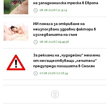
на западнонилска треска в Европа
08.08.2026 | 11:31:14
ИИ помага за откриване на
неизползвани здравни фактори в
изследванията на съня
08.08.2026 | 09:49:56
За реклами на „чудодейни“ мехлеми
от несъществуващи „лечители“
предупреди полицията в Смолян
07.08.2026 | 17:26:34