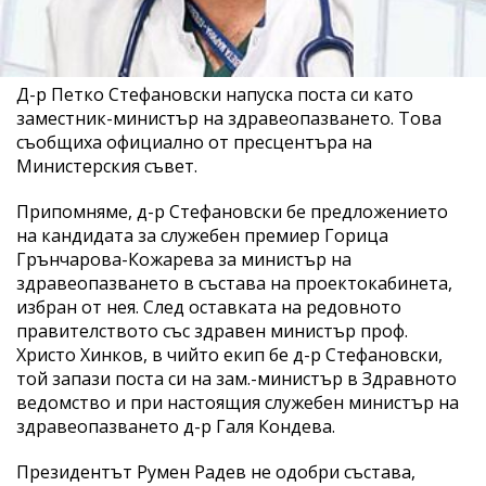
Д-р Петко Стефановски напуска поста си като
заместник-министър на здравеопазването. Това
съобщиха официално от пресцентъра на
Министерския съвет.
Припомняме, д-р Стефановски бе предложението
на кандидата за служебен премиер Горица
Грънчарова-Кожарева за министър на
здравеопазването в състава на проектокабинета,
избран от нея. След оставката на редовното
правителството със здравен министър проф.
Христо Хинков, в чийто екип бе д-р Стефановски,
той запази поста си на зам.-министър в Здравното
ведомство и при настоящия служебен министър на
здравеопазването д-р Галя Кондева.
Президентът Румен Радев не одобри състава,