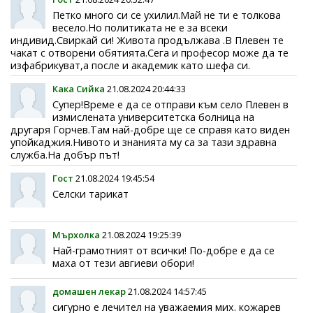
Петко много си се ухилил.Май не ти е толкова
весело.Но политиката не е за всеки
индивид.Свиркай си! Живота продължава .В Плевен те
чакат с отворени обятията.Сега и професор може да те
изфабрикуват,а после и академик като шефа си.
Кака Сийка
21.08.2024 20:44:33
Супер!Време е да се отправи към село Плевен в
измислената университетска болница на
другаря Горчев.Там най-добре ще се справя като виден
упойкаджия.Нивото и знанията му са за тази здравна
служба.На добър път!
Гост
21.08.2024 19:45:54
Селски тарикат
Мърхолка
21.08.2024 19:25:39
Най-грамотният от всички! По-добре е да се
маха от тези авгиеви обори!
домашен лекар
21.08.2024 14:57:45
сигурно е лечител на уважаемия мих. кожарев