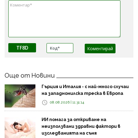
TF8D
Още от Новини
Гърция и Италия - с най-много случаи
на западнонилска треска в Европа
08.08.2026 | 11:31:14
ИИ помага за откриване на
неизползвани здравни фактори в
изследванията на съня