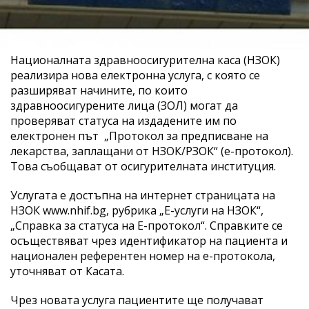
Националната здравноосигурителна каса (НЗОК)
реализира нова електронна услуга, с която се
разширяват начините, по които
здравноосигурените лица (ЗОЛ) могат да
проверяват статуса на издадените им по
електронен път „Протокол за предписване на
лекарства, заплащани от НЗОК/РЗОК“ (е-протокол).
Това съобщават от осигурителната институция.
Услугата е достъпна на интернет страницата на
НЗОК www.nhif.bg, рубрика „Е-услуги на НЗОК“,
„Справка за статуса на Е-протокол“. Справките се
осъществяват чрез идентификатор на пациента и
национален референтен номер на е-протокола,
уточняват от Касата.
Чрез новата услуга пациентите ще получават