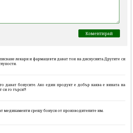
исване лекари и фармацевти дават тон на дискусията.Другите си
глупости.
ито дават бонусите. Ако един продукт е добър каква е вината на
 си го търси?!
ват медикаменти срещу бонуси от производителите им.