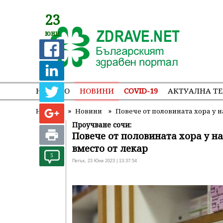
23
юни
НАЧАЛО
НОВИНИ
COVID-19
АКТУАЛНА Т
»
»
Начало
Новини
Повече от половината хора у н
Проучване сочи:
Повече от половината хора у на
вместо от лекар
5
Петък, 23 Юни 2023 | 13:37:54