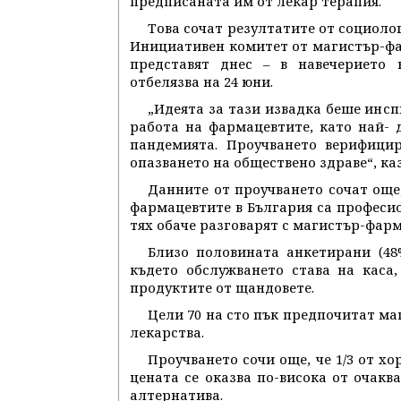
предписаната им от лекар терапия.
Това сочат резултатите от социоло
Инициативен комитет от магистър-фар
представят днес – в навечерието 
отбелязва на 24 юни.
„Идеята за тази извадка беше инс
работа на фармацевтите, като най- 
пандемията. Проучването верифици
опазването на обществено здраве“, ка
Данните от проучването сочат още
фармацевтите в България са професио
тях обаче разговарят с магистър-фарм
Близо половината анкетирани (48%
където обслужването става на каса,
продуктите от щандовете.
Цели 70 на сто пък предпочитат м
лекарства.
Проучването сочи още, че 1/3 от х
цената се оказва по-висока от очакв
алтернатива.