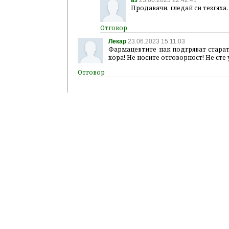
аз
23.06.2023 22:42:41
Продавачи, гледай си тезгяха.
Лекар
23.06.2023 15:11:03
Фармацевтите пак подгряват старата
хора! Не носите отговорност! Не сте