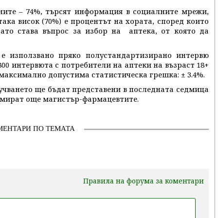
ните – 74%, търсят информация в социалните мрежи,
ака висок (70%) е процентът на хората, според които
гато става въпрос за избор на аптека, от която да
 е използвано пряко полустандартизирано интервю
 800 интервюта с потребители на аптеки на възраст 18+
а максимално допустима статистическа грешка: ± 3.4%.
учването ще бъдат представени в последната седмица
рмират още магистър-фармацевтите.
МЕНТАРИ ПО ТЕМАТА
Правила на форума за коментари