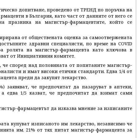
гическо допитване, проведено от ТРЕНД по поръчка на
мацевти в България, като част от данните от него се
на празника на магистър-фармацевтите, който се
пирирана от обществената оценка за самоотвержената
достъпните здравни специалисти, по време на COVID
ра ролята на магистър-фармацевта като ключова в
зват от Инициативния комитет.
, че според над половината от попитаните магистър-
налисти и имат високи етични стандарти. Едва 1/4 от
ацевта преди да закупят лекарство.
) заявяват, че предпочитат да пазаруват в аптеки,
 а едва 1/5 казват, че предпочитат да взимат сами
агистър-фармацевтът да изказва мнение за изписаните
ората купуват изписаното им лекарство, независимо че
анията им. 21% от тях питат магистър-фармацевта за