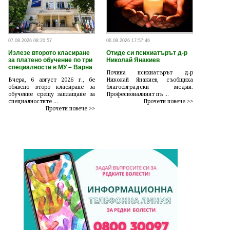
07.08.2026 08:20:57
06.08.2026 17:57:46
Излезе второто класиране
Отиде си психиатърът д-р
за платено обучение по три
Николай Янакиев
специалности в МУ – Варна
Почина психиатърът д-р
Вчера, 6 август 2026 г., бе
Николай Янакиев, съобщиха
обявено второ класиране за
благоевградски медии.
обучение срещу заплащане за
Професионалният пъ ...
специалностите ...
Прочети повече >>
Прочети повече >>