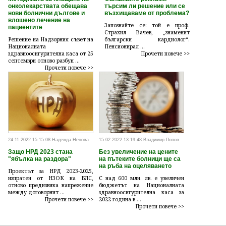
онколекарствата обещава
търсим ли решение или се
нови болнични дългове и
възхищаваме от проблема?
влошено лечение на
Запознайте се: той е проф.
пациентите
Страхил Вачев, „знаменит
Решение на Надзорния съвет на
български кардиолог“.
Националната
Пенсионирал ...
здравноосигурителна каса от 25
Прочети повече >>
септември отново разбун ...
Прочети повече >>
24.11.2022 15:15:08 Надежда Ненова
15.02.2022 13:19:48 Владимир Попов
Защо НРД 2023 стана
Без увеличение на цените
"ябълка на раздора"
на пътеките болници ще са
на ръба на оцеляването
Проектът за НРД 2023-2025,
изпратен от НЗОК на БЛС,
С над 600 млн. лв. е увеличен
отново предизвика напрежение
бюджетът на Националната
между договорнит ...
здравноосигурителна каса за
Прочети повече >>
2022 година в ...
Прочети повече >>