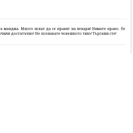
 манджа. Много искат да се правят на лекари! Нямате право, бе
 учили достатъчно! Не познавате човешкото тяло! Търгаши сте!