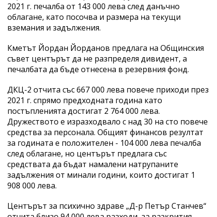
2021 г. печалба от 143 000 лева след данъчно
облагане, като посочва и размера на текущи
вземания и задължения.
Кметът Йордан Йорданов предлага на Общинския
съвет центърът да не разпределя дивидент, а
печалбата да бъде отнесена в резервния фонд.
ДКЦ-2 отчита със 667 000 лева повече приходи през
2021 г. спрямо предходната година като
постъпленията достигат 2 764 000 лева.
Дружеството е изразходвало с над 30 на сто повече
средства за персонала. Общият финансов резултат
за годината е положителен - 104 000 лева печалба
след облагане, но центърът предлага със
средствата да бъдат намалени натрупаните
задължения от минали години, които достигат 1
908 000 лева.
Центърът за психично здраве „Д-р Петър Станчев“
отчита близо 94 000 лева разходи за разкрития