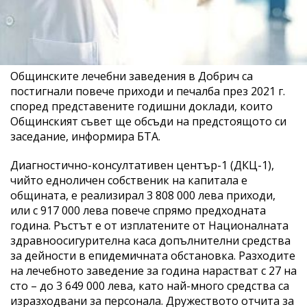
Общинските лечебни заведения в Добрич са
постигнали повече приходи и печалба през 2021 г.
според представените годишни доклади, които
Общинският съвет ще обсъди на предстоящото си
заседание, информира БТА.
Диагностично-консултативен център-1 (ДКЦ-1),
чийто едноличен собственик на капитала е
общината, е реализирал 3 808 000 лева приходи,
или с 917 000 лева повече спрямо предходната
година. Ръстът е от изплатените от Националната
здравноосигурителна каса допълнителни средства
за дейности в епидемичната обстановка. Разходите
на лечебното заведение за година нарастват с 27 на
сто – до 3 649 000 лева, като най-много средства са
изразходвани за персонала. Дружеството отчита за