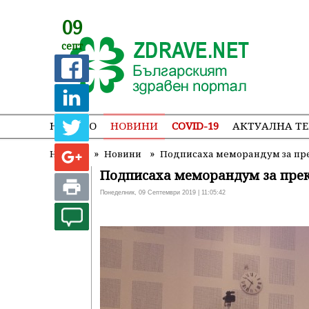
09
септ
НАЧАЛО
НОВИНИ
COVID-19
АКТУАЛНА Т
»
»
Начало
Новини
Подписаха меморандум за пре
Подписаха меморандум за прек
Понеделник, 09 Септември 2019 | 11:05:42