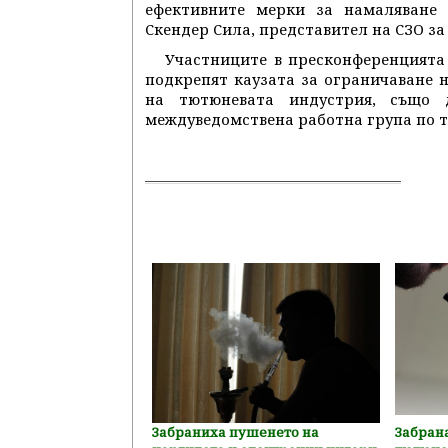
ефективните мерки за намаляване 
Скендер Сила, представител на СЗО за
Участниците в пресконференцията
подкрепят каузата за ограничаване 
на тютюневата индустрия, също
междуведомствена работна група по т
Забраниха пушенето на
Забрана