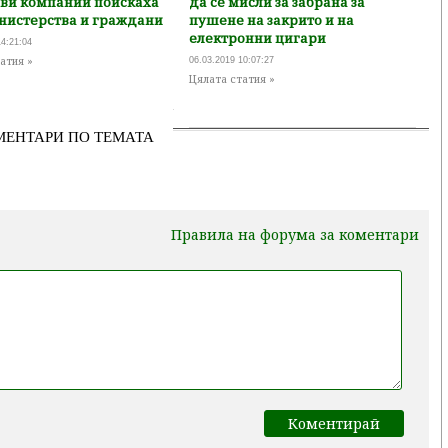
ви компании поискаха
да се мисли за забрана за
инистерства и граждани
пушене на закрито и на
електронни цигари
14:21:04
атия »
06.03.2019 10:07:27
Цялата статия »
МЕНТАРИ ПО ТЕМАТА
Правила на форума за коментари