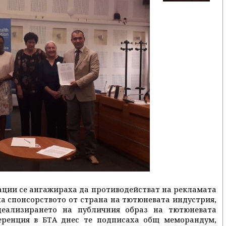
ции се ангажираха да противодействат на рекламата
а спонсорството от страна на тютюневата индустрия,
деализирането на публичния образ на тютюневата
еренция в БТА днес те подписаха общ меморандум,