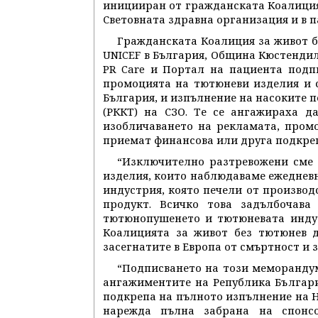
иницииран от гражданската Коалиция 
Световната здравна организация и в 
Гражданската Коалиция за живот б
UNICEF в България, Община Кюстендил
PR Care и Портал на пациента подп
промоцията на тютюневи изделия и 
България, и изпълнение на насоките п
(РККТ) на СЗО. Те се ангажираха д
изобличаването на рекламата, пром
приемат финансова или друга подкреп
“Изключително разтревожени сме 
изделия, които наблюдаваме ежедневн
индустрия, която печели от производ
продукт. Всичко това задълбочава
тютюнопушенето и тютюневата индус
Коалицията за живот без тютюнев д
засегнатите в Европа от смъртност и 
“Подписването на този меморандум
ангажиментите на Република Българи
подкрепа на пълното изпълнение на На
нарежда пълна забрана на спонс