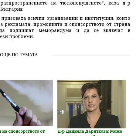
разпространението на тютюнопушенето”, каза д-р
 България.
 призоваха всички организации и институции, които
на рекламата, промоцията и спонсорството от страна
 да подпишат меморандума и да се включат в
ези проблеми.
ОЩЕ ПО ТЕМАТА
 на спонсорството от
Д-р Даниела Дариткова: Може