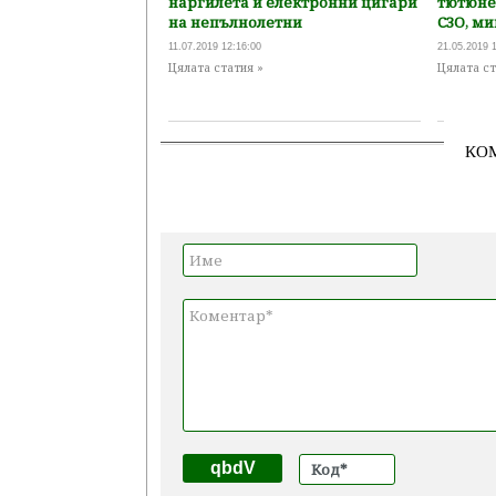
наргилета и електронни цигари
тютюне
на непълнолетни
СЗО, м
11.07.2019 12:16:00
21.05.2019 
Цялата статия »
Цялата ст
КО
qbdV