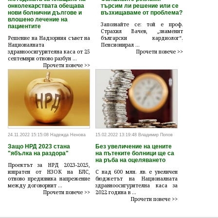
онколекарствата обещава
търсим ли решение или се
нови болнични дългове и
възхищаваме от проблема?
влошено лечение на
Запознайте се: той е проф.
пациентите
Страхил Вачев, „знаменит
Решение на Надзорния съвет на
български кардиолог“.
Националната
Пенсионирал ...
здравноосигурителна каса от 25
Прочети повече >>
септември отново разбун ...
Прочети повече >>
24.11.2022 15:15:08 Надежда Ненова
15.02.2022 13:19:48 Владимир Попов
Защо НРД 2023 стана
Без увеличение на цените
"ябълка на раздора"
на пътеките болници ще са
на ръба на оцеляването
Проектът за НРД 2023-2025,
изпратен от НЗОК на БЛС,
С над 600 млн. лв. е увеличен
отново предизвика напрежение
бюджетът на Националната
между договорнит ...
здравноосигурителна каса за
Прочети повече >>
2022 година в ...
Прочети повече >>