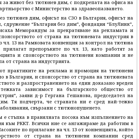
за живот без тютюнев дим, с подкрепата на офиса на
партньорство с Министерство на здравеопазването.
ез тютюнев дим, офисът на СЗО в България, офисът на
, сдружение “България без дим”, фондация “БлуЛинк”,
исаха Меморандум за прекратяване на рекламата и
спонсорството от страна на тютюневата индустрия в
о чл. 13 на Рамковата конвенция за контрол на тютюна
а прилагат препоръките по чл. 13, като работят за
оцията и спонсорството на тютюневи компании и не
а от страна на индустрията.
от практиките на реклама и промоция на тютюневи
о в България, и спонсорство от страна на тютюневата
ството и разпространението на един доказано вреден
 тежката зависимост на българското общество от
трия”, заяви д-р Гергана Гешанова, председател на
им. Тя подчерта, че страната ни е сред най-тежко
заболявания, свързани с тютюнопушенето.
 е стъпка в правилната посока към изпълнението на
я към РККТ. Всички ние се ангажираме да работим в
соките по прилагане на чл. 13 от конвенцията, който
орството от страна на тютюневи компании сред