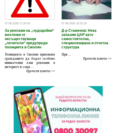
07.08.2026 17:26:34
07.08.2026 16:52:18
За реклами на „чудодейни“
Д-р Стаменов: Нека
мехлеми от
запазим ЦАР като
несъществуващи
самостоятелна,
„лечители“ предупреди
специализирана и отчетна
полицията в Смолян
структура
Полицията в Смолян призовава
При ...
гражданите да бъдат особено
Прочети повече >>
внимателни към реклами в
интернет и соци ...
Прочети повече >>