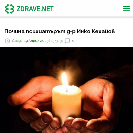
Почина психиатърът д-р Инко Кехайов
Сряда, 19 Април 2023 | 15:51:59
0