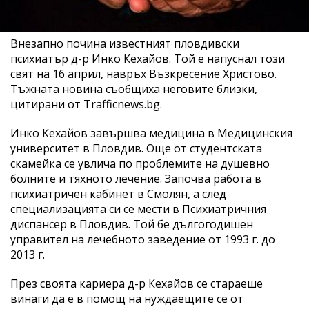
Внезапно почина известният пловдивски
психиатър д-р Инко Кехайов. Той е напуснал този
свят на 16 април, навръх Възкресение Христово.
Тъжната новина съобщиха неговите близки,
цитирани от Trafficnews.bg.
Инко Кехайов завършва медицина в Медицинския
университет в Пловдив. Още от студентската
скамейка се увлича по проблемите на душевно
болните и тяхното лечение. Започва работа в
психиатричен кабинет в Смолян, а след
специализацията си се мести в Психиатричния
диспансер в Пловдив. Той бе дългогодишен
управител на лечебното заведение от 1993 г. до
2013 г.
През своята кариера д-р Кехайов се стараеше
винаги да е в помощ на нуждаещите се от