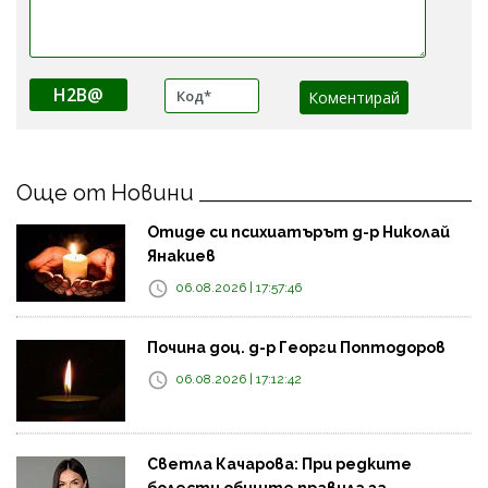
H2B@
Още от Новини
Отиде си психиатърът д-р Николай
Янакиев
06.08.2026 | 17:57:46
Почина доц. д-р Георги Поптодоров
06.08.2026 | 17:12:42
Светла Качарова: При редките
болести общите правила за