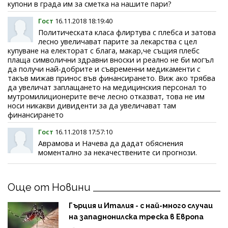
купони в града им за сметка на нашите пари?
Гост
16.11.2018 18:19:40
Политическата класа флиртува с плебса и затова
лесно увеличават парите за лекарства с цел
купуване на електорат с блага, макар,че същия плебс
плаща символични здравни вноски и реално не би могъл
да получи най-добрите и съвременни медикаменти с
такъв мижав принос във финансирането. Виж ако трябва
да увеличат заплащането на медицинския персонал то
мутромилиционерите вече лесно отказват, това не им
носи никакви дивиденти за да увеличават там
финансирането
Гост
16.11.2018 17:57:10
Аврамова и Начева да дадат обяснения
моментално за некачествените си прогнози.
Още от Новини
Гърция и Италия - с най-много случаи
на западнонилска треска в Европа