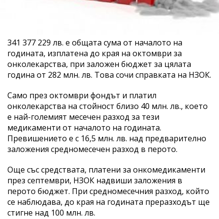
341 377 229 лв. е общата сума от началото на
годината, изплатена до края на октомври за
онколекарства, при заложен бюджет за цялата
година от 282 млн. лв. Това сочи справката на НЗОК.
Само през октомври фондът и платил
онколекарства на стойност близо 40 млн. лв., което
е най-големият месечен разход за тези
медикаменти от началото на годината.
Превишението е с 16,5 млн. лв. над предварително
заложения средномесечен разход в перото.
Още със средствата, платени за онкомедикаменти
през септември, НЗОК надвиши заложения в
перото бюджет. При средномесечния разход, който
се наблюдава, до края на годината преразходът ще
стигне над 100 млн. лв.