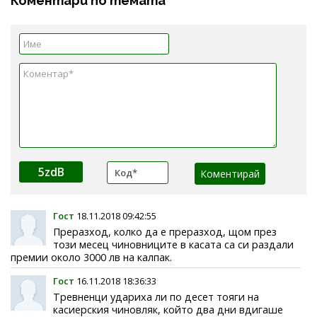
Коментари по темата
5zdB
Гост
18.11.2018 09:42:55
Преразход, колко да е преразход, щом през
този месец чиновниците в касата са си раздали
премии около 3000 лв на калпак.
Гост
16.11.2018 18:36:33
Тревненци удариха ли по десет тояги на
касиерския чиновляк, който два дни вдигаше