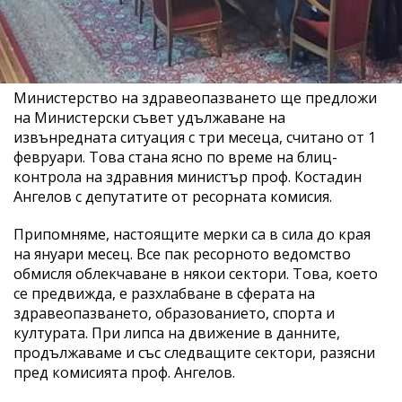
Министерство на здравеопазването ще предложи
на Министерски съвет удължаване на
извънредната ситуация с три месеца, считано от 1
февруари. Това стана ясно по време на блиц-
контрола на здравния министър проф. Костадин
Ангелов с депутатите от ресорната комисия.
Припомняме, настоящите мерки са в сила до края
на януари месец. Все пак ресорното ведомство
обмисля облекчаване в някои сектори. Това, което
се предвижда, е разхлабване в сферата на
здравеопазването, образованието, спорта и
културата. При липса на движение в данните,
продължаваме и със следващите сектори, разясни
пред комисията проф. Ангелов.