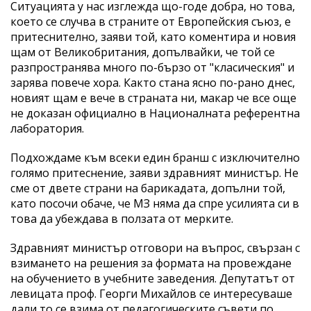
Ситуацията у нас изглежда що-годе добра, но това,
което се случва в страните от Европейския съюз, е
притеснително, заяви той, като коментира и новия
щам от Великобритания, допълвайки, че той се
разпространява много по-бързо от "класическия" и
зарява повече хора. Както стана ясно по-рано днес,
новият щам е вече в страната ни, макар че все още
не доказан официално в Националната референтна
лаборатория.
Подхождаме към всеки един бранш с изключително
голямо притеснение, заяви здравният министър. Не
сме от двете страни на барикадата, допълни той,
като посочи обаче, че МЗ няма да спре усилията си в
това да убеждава в ползата от мерките.
Здравният министър отговори на въпрос, свързан с
взимането на решения за формата на провеждане
на обучението в учебните заведения. Депутатът от
левицата проф. Георги Михайлов се интересуваше
дали то се взима от педагогическите съвети по