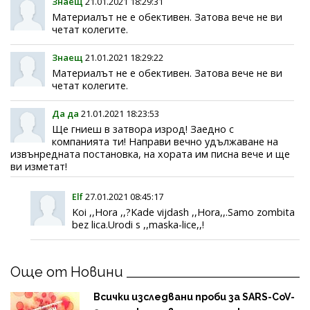
Знаещ
21.01.2021 18:29:31
Материалът не е обективен. Затова вече не ви
четат колегите.
Знаещ
21.01.2021 18:29:22
Материалът не е обективен. Затова вече не ви
четат колегите.
Да да
21.01.2021 18:23:53
Ще гниеш в затвора изрод! Заедно с
компанията ти! Направи вечно удължаване на
извънредната постановка, на хората им писна вече и ще
ви изметат!
Elf
27.01.2021 08:45:17
Koi ,,Hora ,,?Kade vijdash ,,Hora,,.Samo zombita
bez lica.Urodi s ,,maska-lice,,!
Още от Новини
Всички изследвани проби за SARS-CoV-