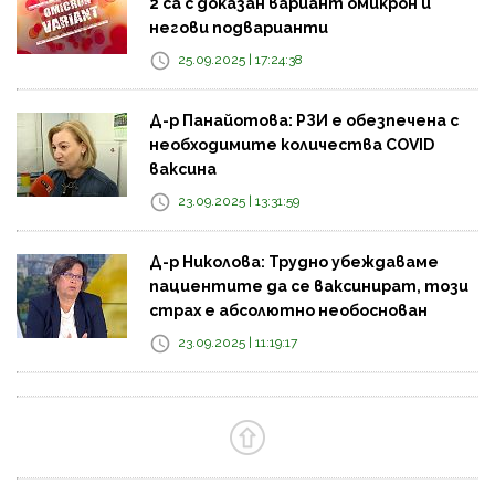
2 са с доказан вариант омикрон и
негови подварианти
25.09.2025 | 17:24:38
Д-р Панайотова: РЗИ е обезпечена с
необходимите количества COVID
ваксина
23.09.2025 | 13:31:59
Д-р Николова: Трудно убеждаваме
пациентите да се ваксинират, този
страх е абсолютно необоснован
23.09.2025 | 11:19:17