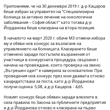
Припомняме, че на 30 декември 2019 г. д-р Кацаров
беше избран за управител на “Специализирна
болница за активно лечение на онкологични
заболявания – София област“ като тогава д-р
Йорданова беше класирана на втора позиция.
В началото на март 2020 г. обаче МЗ отмени избора
му и обяви нов конкурс за възлагане на
управлението на болницата. Класирането беше
отменено заради постъпили възражения от
участници в конкурсната процедура, свързани с
начина на провеждане, които проверка на звено
„Вътрешен одит“ е намерила за основателни. При
проведения нов конкурс през юни двамата отново
кандидатстваха за поста, като д-р Йорданова
получи оценка 5,08, а д-р Кацаров - 4,65.
Новият конкурс беше обявен заради влезлите в
сила правила по Закона за публичните предприятия
и д-р Йорданова отново е класирана на първо