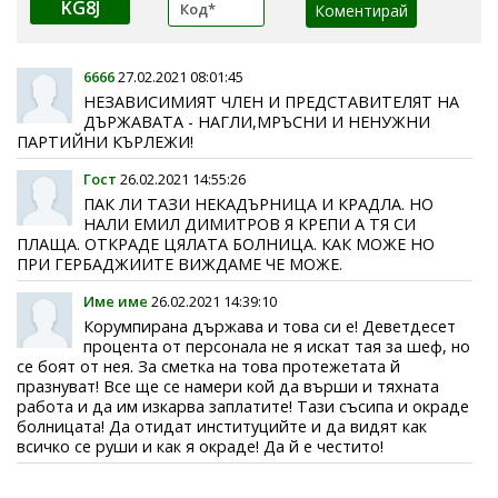
KG8J
6666
27.02.2021 08:01:45
НЕЗАВИСИМИЯТ ЧЛЕН И ПРЕДСТАВИТЕЛЯТ НА
ДЪРЖАВАТА - НАГЛИ,МРЪСНИ И НЕНУЖНИ
ПАРТИЙНИ КЪРЛЕЖИ!
Гост
26.02.2021 14:55:26
ПАК ЛИ ТАЗИ НЕКАДЪРНИЦА И КРАДЛА. НО
НАЛИ ЕМИЛ ДИМИТРОВ Я КРЕПИ А ТЯ СИ
ПЛАЩА. ОТКРАДЕ ЦЯЛАТА БОЛНИЦА. КАК МОЖЕ НО
ПРИ ГЕРБАДЖИИТЕ ВИЖДАМЕ ЧЕ МОЖЕ.
Име име
26.02.2021 14:39:10
Корумпирана държава и това си е! Деветдесет
процента от персонала не я искат тая за шеф, но
се боят от нея. За сметка на това протежетата й
празнуват! Все ще се намери кой да върши и тяхната
работа и да им изкарва заплатите! Тази съсипа и окраде
болницата! Да отидат институцийте и да видят как
всичко се руши и как я окраде! Да й е честито!