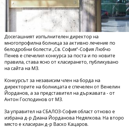
Досегашният изпълнителен директор на
многопрофилна болница за активно лечение по
белодробни болести „Св. София“-София Любчо
Пенев е спечелил конкурса за поста и по новите
правила, става ясно от класирането, публикувано
на сайта на МЗ.
Конкурсът за независим член на борда на
директорите на болницата е спечелен от Венелин
Йорданов, а за представител на държавата - от
Антон Господинов от МЗ.
За управител на СБАЛОЗ-София област отново е
избрана д-р Диана Йорданова Недялкова. На второ
място е класиран д-р Васко Кацаров.