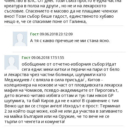
членство в БЛС. От днес този съюз просто е една частна
креатура в полза на други , но не и на лекарското
съсловие. Спасението е масово да не плащаме членски
внос! Този събор беше гадост, единственото хубаво
нещо е, че се спасихме поне от Галинка,
Гост
09.06.2018 23:12:09
А тя с какво пречеше не ми стана ясно.
Гост
09.06.2018 17:51:55
обобщение от отчетно-изборния събор:Идат
сега едни: меки китки и перачи на пари от бело
и лекарства чрез частни болници, шупумиги като
Меджидиев / с влязла в сила присъда/ , Китов -
колеционера на ножове и част от пловдивската лекарска
мафия на Чомаков, псевдо-академиците от Пироговът,
дето всичко читаво избяга оттам и тук-там някоя GP
шупумига, та бай Киров да не е капо! В сравнение с тия
Венко ще ви се стори ангел! Изходът е прост: Терминал
2 за който още може, кой не или да участва в загиването
на майка България или на Оружие, че то вече не се
търпи от ченгета и комунета!