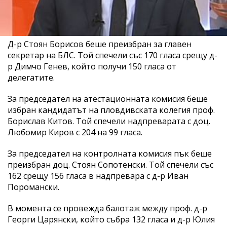
Д-р Стоян Борисов беше преизбран за главен
секретар на БЛС. Той спечели със 170 гласа срещу д-
р Димчо Генев, който получи 150 гласа от
делегатите.
За председател на атестационната комисия беше
избран кандидатът на пловдивската колегия проф.
Борислав Китов. Той спечели надпреварата с доц.
Любомир Киров с 204 на 99 гласа.
За председател на контролната комисия пък беше
преизбран доц. Стоян Сопотенски. Той спечели със
162 срещу 156 гласа в надпревара с д-р Иван
Поромански.
В момента се провежда балотаж между проф. д-р
Георги Царянски, който събра 132 гласа и д-р Юлия