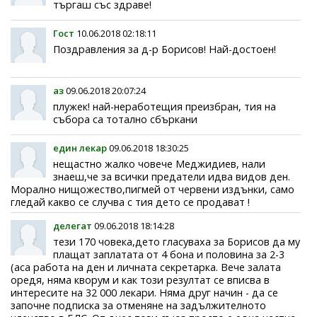
търгаш със здраве!
Гост
10.06.2018 02:18:11
Поздравления за д-р Борисов! Най-достоен!
аз
09.06.2018 20:07:24
плужек! най-неработещия преизбран, тия на
събора са тотално сбъркани
един лекар
09.06.2018 18:30:25
нещастно жалко човече Меджидиев, нали
знаеш,че за всички предатели идва видов ден.
Морално нищожество,пигмей от червени издънки, само
гледай какво се случва с тия дето се продават !
делегат
09.06.2018 18:14:28
тези 170 човека,дето гласуваха за Борисов да му
плащат заплатата от 4 бона и половина за 2-3
(аса работа на ден и личната секретарка. Вече залата
оредя, няма кворум и как този резултат се вписва в
интересите на 32 000 лекари. Няма друг начин - да се
започне подписка за отменяне на задължителното